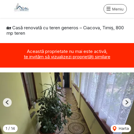
Meniu
🏡 Casă renovată cu teren generos – Ciacova, Timiș, 800
mp teren
Această proprietate nu mai este activă,
te invităm să vizualizezi proprietăți similare
Previous
Nex
1
/
14
Harta