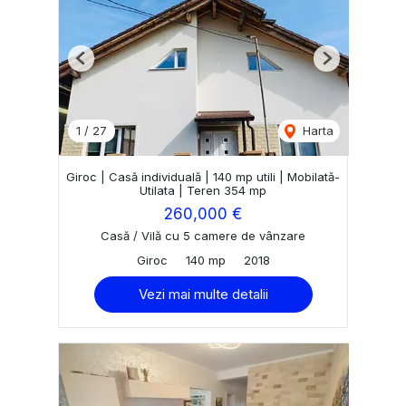
Previous
Next
1
/
27
Harta
Giroc | Casă individuală | 140 mp utili | Mobilată-
Utilata | Teren 354 mp
260,000 €
Casă / Vilă cu 5 camere de vânzare
Giroc
140 mp
2018
Vezi mai multe detalii