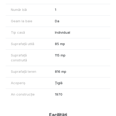
✔️ 3 camere
✔️ 1 bucătărie
Număr băi
1
✔️ 1 baie
✔️ 1 debara
Geam la baie
Da
📞 Pentru mai multe informații și programarea unei vizionări,
contactați agentul Negrescu Alexandru la 0757 875 200.
Tip casă
Individual
Suprafață utilă
85 mp
Suprafață
115 mp
construită
Suprafață teren
816 mp
Acoperiș
Țiglă
An construcție
1970
Facilități