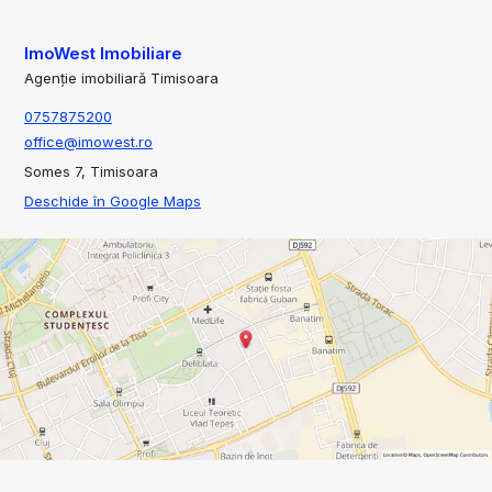
ImoWest Imobiliare
Agenție imobiliară Timisoara
0757875200
office@imowest.ro
Somes 7, Timisoara
Deschide în Google Maps