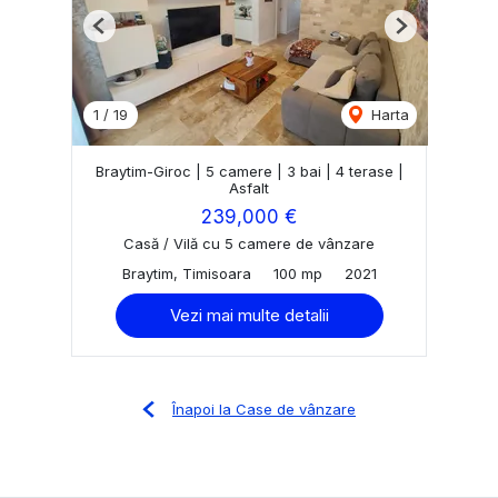
Previous
Next
1
/
19
Harta
Braytim-Giroc | 5 camere | 3 bai | 4 terase |
Asfalt
239,000 €
Casă / Vilă cu 5 camere de vânzare
Braytim, Timisoara
100 mp
2021
Vezi mai multe detalii
Înapoi la Case de vânzare