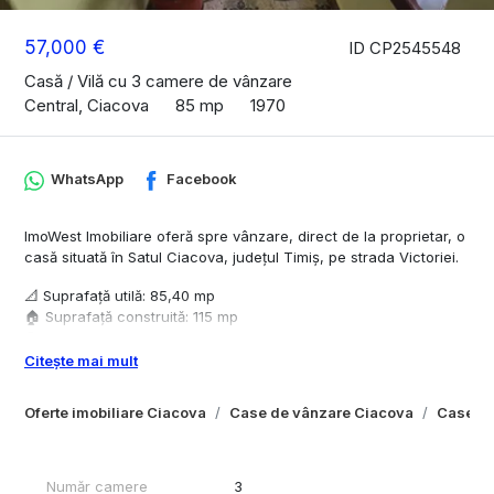
57,000 €
ID CP2545548
Casă / Vilă cu 3 camere de vânzare
Central, Ciacova
85 mp
1970
WhatsApp
Facebook
ImoWest Imobiliare oferă spre vânzare, direct de la proprietar, o
casă situată în Satul Ciacova, județul Timiș, pe strada Victoriei.
📐 Suprafață utilă: 85,40 mp
🏠 Suprafață construită: 115 mp
🌳 Teren: 800 mp
🚗 Garaj inclus
Citește mai mult
🔌 Utilități disponibile: apă, curent, canalizare
Oferte imobiliare Ciacova
Case de vânzare Ciacova
Case de
🔥 Încălzire cu teracote pe lemne
🔧 Casă renovată, dotată cu gresie, faianță și parchet
🛋️ Se vinde mobilată, formată din:
Număr camere
3