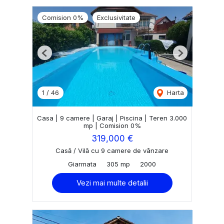
Comision 0%
Exclusivitate
Previous
Next
1
/
46
Harta
Casa | 9 camere | Garaj | Piscina | Teren 3.000
mp | Comision 0%
319,000 €
Casă / Vilă cu 9 camere de vânzare
Giarmata
305 mp
2000
Vezi mai multe detalii