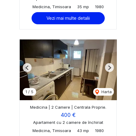
Medicina, Timisoara
35 mp
1980
Vezi mai multe detalii
Previous
Next
1
/
5
Harta
Medicina | 2 Camere | Centrala Proprie.
400 €
Apartament cu 2 camere de închiriat
Medicina, Timisoara
43 mp
1980