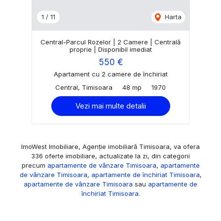
1
/
11
Harta
Central-Parcul Rozelor | 2 Camere | Centrală
proprie | Disponibil imediat
550 €
Apartament cu 2 camere de închiriat
Central, Timisoara
48 mp
1970
Vezi mai multe detalii
ImoWest Imobiliare, Agenție imobiliară Timisoara, va ofera
336 oferte imobiliare, actualizate la zi, din categorii
precum
apartamente de vânzare Timisoara
,
apartamente
de vânzare Timisoara
,
apartamente de închiriat Timisoara
,
apartamente de vânzare Timisoara
sau
apartamente de
închiriat Timisoara
.