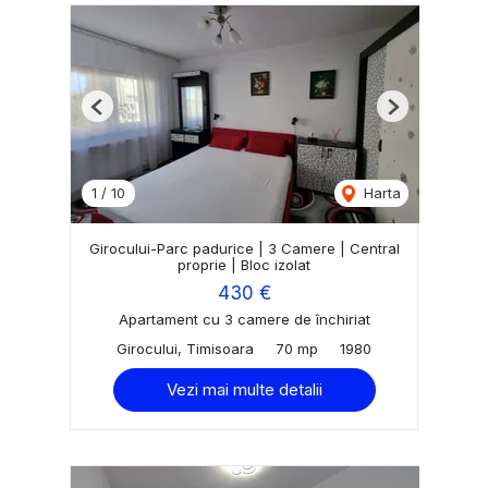
Previous
Next
1
/
10
Harta
Girocului-Parc padurice | 3 Camere | Central
proprie | Bloc izolat
430 €
Apartament cu 3 camere de închiriat
Girocului, Timisoara
70 mp
1980
Vezi mai multe detalii