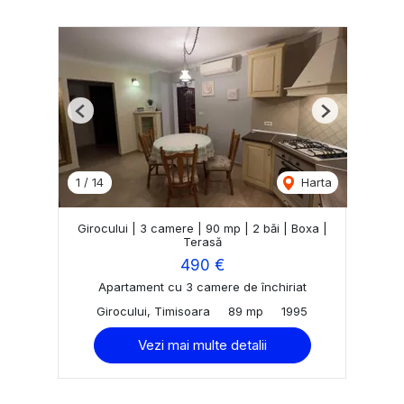
Previous
Next
1
/
14
Harta
Girocului | 3 camere | 90 mp | 2 băi | Boxa |
Terasă
490 €
Apartament cu 3 camere de închiriat
Girocului, Timisoara
89 mp
1995
Vezi mai multe detalii