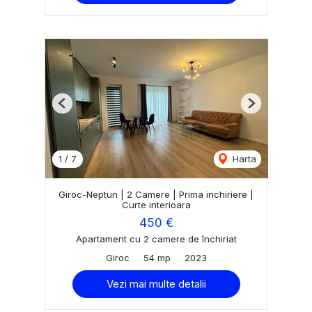
Previous
Next
1
/
7
Harta
Giroc-Neptun | 2 Camere | Prima inchiriere |
Curte interioara
450 €
Apartament cu 2 camere de închiriat
Giroc
54 mp
2023
Vezi mai multe detalii