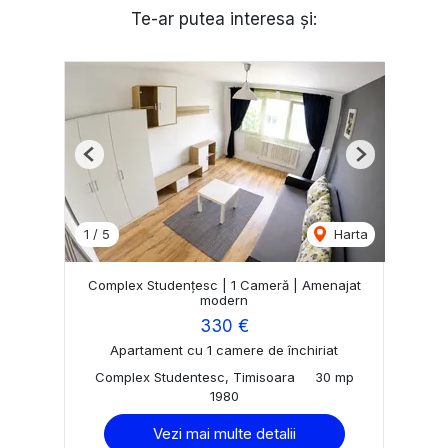
Te-ar putea interesa și:
Previous
Next
1
/
5
Harta
Complex Studențesc | 1 Cameră | Amenajat
modern
330 €
Apartament cu 1 camere de închiriat
Complex Studentesc, Timisoara
30 mp
1980
Vezi mai multe detalii