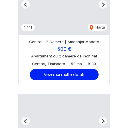
Previous
Next
1
/
11
Harta
Central | 2 Camere | Amenajat Modern
500 €
Apartament cu 2 camere de închiriat
Central, Timisoara
52 mp
1980
Vezi mai multe detalii
Previous
Next