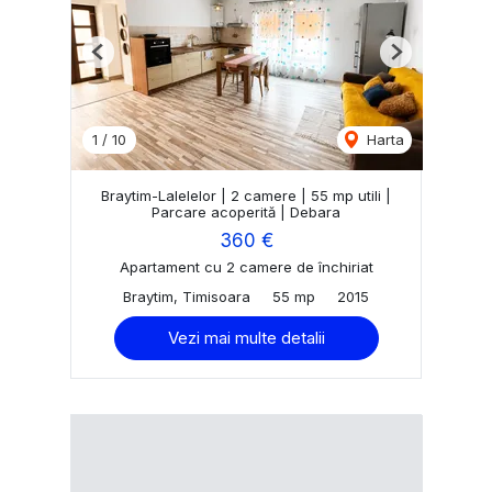
Previous
Next
1
/
10
Harta
Braytim-Lalelelor | 2 camere | 55 mp utili |
Parcare acoperită | Debara
360 €
Apartament cu 2 camere de închiriat
Braytim, Timisoara
55 mp
2015
Vezi mai multe detalii