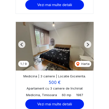
Vezi mai multe detalii
Previous
Next
1
/
9
Harta
Medicina | 3 camere | Locatie Excelenta.
500 €
Apartament cu 3 camere de închiriat
Medicina, Timisoara
60 mp
1987
Vezi mai multe detalii