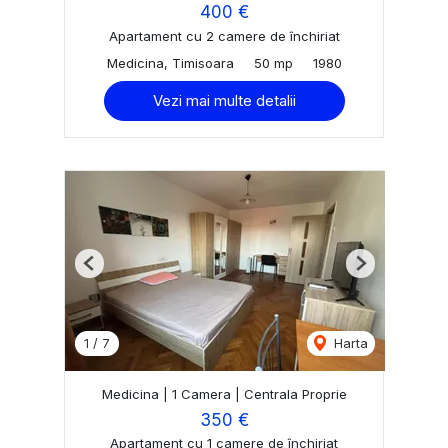
400 €
Apartament cu 2 camere de închiriat
Medicina, Timisoara
50 mp
1980
Vezi mai multe detalii
Previous
Next
1
/
7
Harta
Medicina | 1 Camera | Centrala Proprie
350 €
Apartament cu 1 camere de închiriat