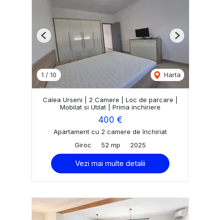
Previous
Next
1
/
10
Harta
Calea Urseni | 2 Camere | Loc de parcare |
Mobilat si Utilat | Prima inchiriere
400 €
Apartament cu 2 camere de închiriat
Giroc
52 mp
2025
Vezi mai multe detalii