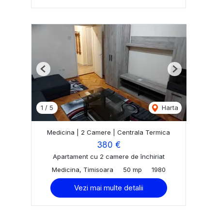
Previous
Next
1
/
5
Harta
Medicina | 2 Camere | Centrala Termica
380 €
Apartament cu 2 camere de închiriat
Medicina, Timisoara
50 mp
1980
Vezi mai multe detalii