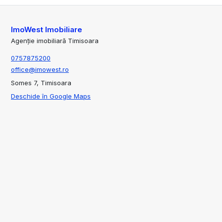
ImoWest Imobiliare
Agenție imobiliară Timisoara
0757875200
office@imowest.ro
Somes 7, Timisoara
Deschide în Google Maps