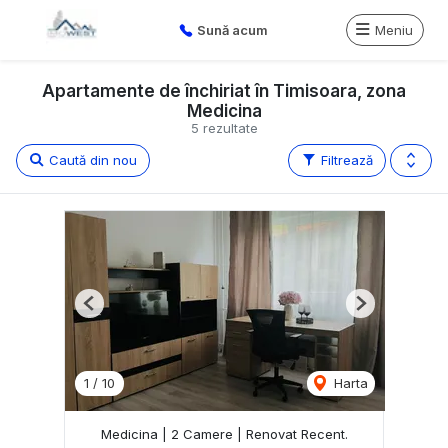
Sună acum
Meniu
Apartamente de închiriat în Timisoara, zona
Medicina
5 rezultate
Caută din nou
Filtrează
Previous
Next
1
/
10
Harta
Medicina | 2 Camere | Renovat Recent.