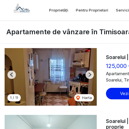
Proprietăți
Pentru Proprietari
Servici
Apartamente de vânzare în Timisoara
Soarelui |
125,000
Apartament
Previous
Next
Soarelui, T
Vezi
1
/
11
Harta
Soarelui 
proprie