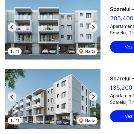
Soarelui –
205,40
Apartament
Previous
Next
Soarelui, T
Vezi
1
/
11
Harta
Soarelui –
135,200
Apartament
Previous
Next
Soarelui, T
Vezi
1
/
11
Harta