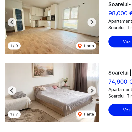
Soarelui-
98,000 
Apartament
Previous
Next
Soarelui, T
Vezi
1
/
9
Harta
Soarelui |
74,900 
Apartament
Previous
Next
Soarelui, T
Vezi
1
/
7
Harta