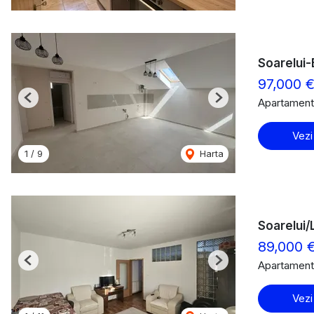
Soarelui-
97,000 
Apartament
Previous
Next
Vezi
1
/
9
Harta
Soarelui/
89,000 
Apartament
Previous
Next
Vezi