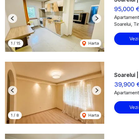
95,000 
Apartament
Previous
Next
Soarelui, T
Vezi
1
/
15
Harta
Soarelui 
39,900 
Apartament
Previous
Next
Vezi
1
/
8
Harta