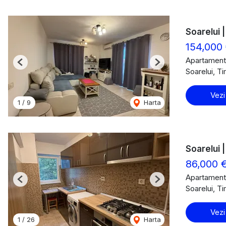
Soarelui |
154,000
Apartament
Previous
Next
Soarelui, T
Vezi
1
/
9
Harta
Soarelui 
86,000 
Apartament
Previous
Next
Soarelui, T
Vezi
1
/
26
Harta