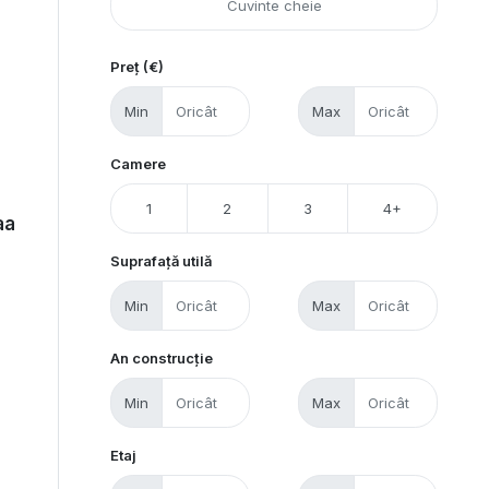
Preț (€)
Min
Max
Camere
1
2
3
4+
aa
Suprafață utilă
Min
Max
An construcție
Min
Max
Etaj