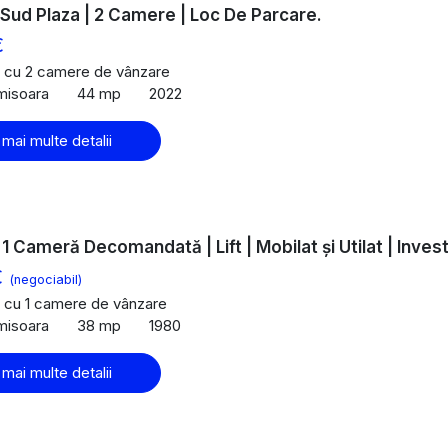
 Sud Plaza | 2 Camere | Loc De Parcare.
€
 cu 2 camere de vânzare
imisoara
44 mp
2022
 mai multe detalii
 1 Cameră Decomandată | Lift | Mobilat și Utilat | Invest
€
(negociabil)
 cu 1 camere de vânzare
imisoara
38 mp
1980
 mai multe detalii