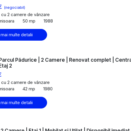
 €
(negociabil)
 cu 2 camere de vânzare
imisoara
50 mp
1988
 mai multe detalii
Parcul Pădurice | 2 Camere | Renovat complet | Centr
Etaj 2
€
 cu 2 camere de vânzare
imisoara
42 mp
1980
 mai multe detalii
 2 Camere | Etaj 1 | Mobilat si Utilat | Disponibil imediat