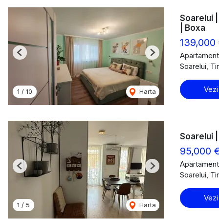
Soarelui 
| Boxa
139,000
Apartament
Previous
Next
Soarelui, T
Vezi
1
/
10
Harta
Soarelui | 
95,000 
Apartament
Previous
Next
Soarelui, T
Vezi
1
/
5
Harta