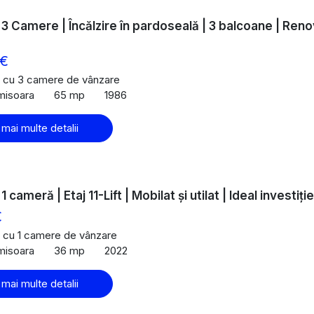
| 3 Camere | Încălzire în pardoseală | 3 balcoane | Ren
 €
 cu 3 camere de vânzare
imisoara
65 mp
1986
 mai multe detalii
1 cameră | Etaj 11-Lift | Mobilat și utilat | Ideal investiție
€
 cu 1 camere de vânzare
imisoara
36 mp
2022
 mai multe detalii