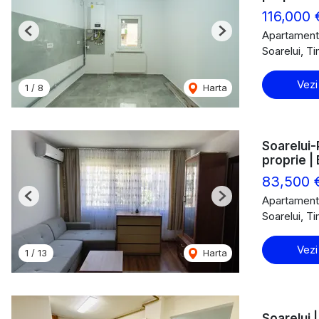
116,000
Apartament
Previous
Next
Soarelui, T
Vezi
1
/
8
Harta
Soarelui-
proprie | 
83,500 
Apartament
Previous
Next
Soarelui, T
Vezi
1
/
13
Harta
Soarelui |