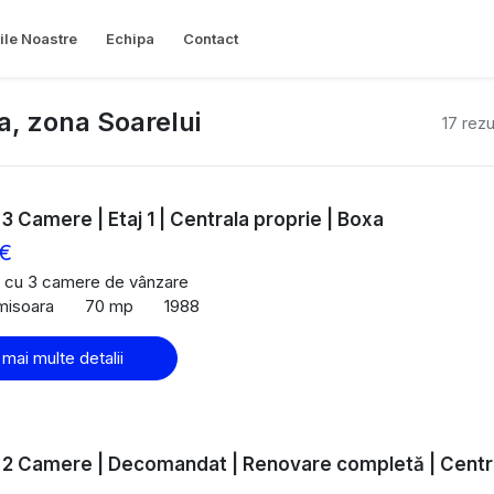
ile Noastre
Echipa
Contact
, zona Soarelui
17 rezu
 3 Camere | Etaj 1 | Centrala proprie | Boxa
 €
 cu 3 camere de vânzare
imisoara
70 mp
1988
 mai multe detalii
| 2 Camere | Decomandat | Renovare completă | Centr