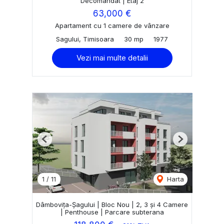
Decomandat | Etaj 2
63,000 €
Apartament cu 1 camere de vânzare
Sagului, Timisoara
30 mp
1977
Vezi mai multe detalii
Previous
Next
1
/
11
Harta
Dâmbovița-Șagului | Bloc Nou | 2, 3 și 4 Camere
| Penthouse | Parcare subterana