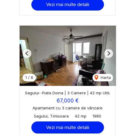
Vezi mai multe detalii
Previous
Next
1
/
8
Harta
Sagului- Piata Doina | 3 Camere | 42 mp Utili.
67,000 €
Apartament cu 3 camere de vânzare
Sagului, Timisoara
42 mp
1980
Vezi mai multe detalii