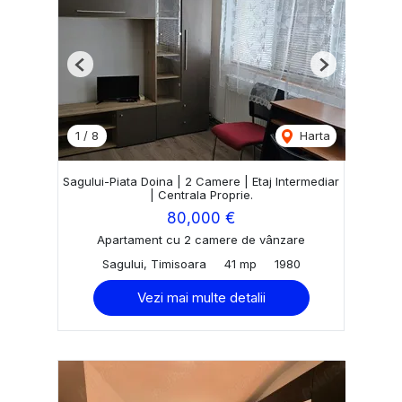
Previous
Next
1
/
8
Harta
Sagului-Piata Doina | 2 Camere | Etaj Intermediar
| Centrala Proprie.
80,000 €
Apartament cu 2 camere de vânzare
Sagului, Timisoara
41 mp
1980
Vezi mai multe detalii