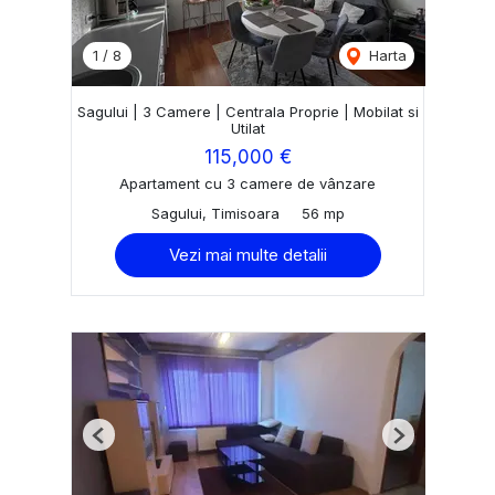
1
/
8
Harta
Sagului | 3 Camere | Centrala Proprie | Mobilat si
Utilat
115,000 €
Apartament cu 3 camere de vânzare
Sagului, Timisoara
56 mp
Vezi mai multe detalii
Previous
Next