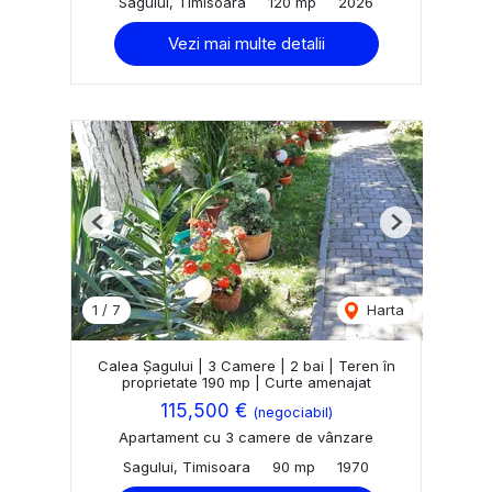
Sagului, Timisoara
120 mp
2026
Vezi mai multe detalii
Previous
Next
1
/
7
Harta
Calea Șagului | 3 Camere | 2 bai | Teren în
proprietate 190 mp | Curte amenajat
115,500 €
(negociabil)
Apartament cu 3 camere de vânzare
Sagului, Timisoara
90 mp
1970