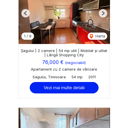
Previous
Next
1
/
9
Harta
Șagului | 2 camere | 54 mp utili | Mobilat și utilat
| Lângă Shopping City
76,000 €
(negociabil)
Apartament cu 2 camere de vânzare
Sagului, Timisoara
54 mp
2011
Vezi mai multe detalii