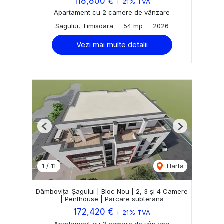
118,800 €
+ 21% TVA
Apartament cu 2 camere de vânzare
Sagului, Timisoara
54 mp
2026
Vezi mai multe detalii
Previous
Next
1
/
11
Harta
Dâmbovița-Șagului | Bloc Nou | 2, 3 și 4 Camere
| Penthouse | Parcare subterana
172,420 €
+ 21% TVA