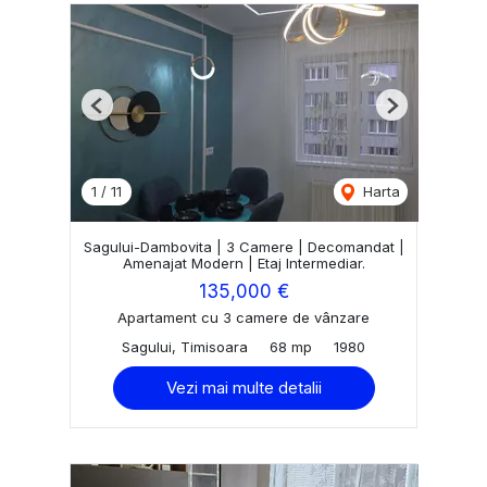
Previous
Next
1
/
11
Harta
Sagului-Dambovita | 3 Camere | Decomandat |
Amenajat Modern | Etaj Intermediar.
135,000 €
Apartament cu 3 camere de vânzare
Sagului, Timisoara
68 mp
1980
Vezi mai multe detalii