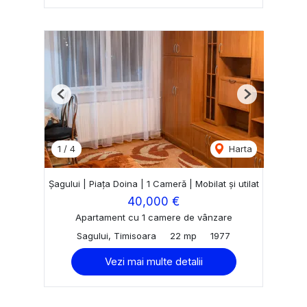
Previous
Next
1
/
4
Harta
Șagului | Piața Doina | 1 Cameră | Mobilat și utilat
40,000 €
Apartament cu 1 camere de vânzare
Sagului, Timisoara
22 mp
1977
Vezi mai multe detalii