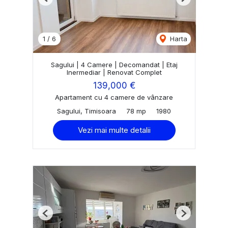
Previous
Next
1
/
6
Harta
Sagului | 4 Camere | Decomandat | Etaj
Inermediar | Renovat Complet
139,000 €
Apartament cu 4 camere de vânzare
Sagului, Timisoara
78 mp
1980
Vezi mai multe detalii
Previous
Next