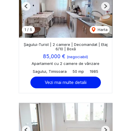
Previous
Next
1
/
5
Harta
Șagului-Turist | 2 camere | Decomandat | Etaj
6/10 | Boxă
85,000 €
(negociabil)
Apartament cu 2 camere de vânzare
Sagului, Timisoara
50 mp
1985
Vezi mai multe detalii