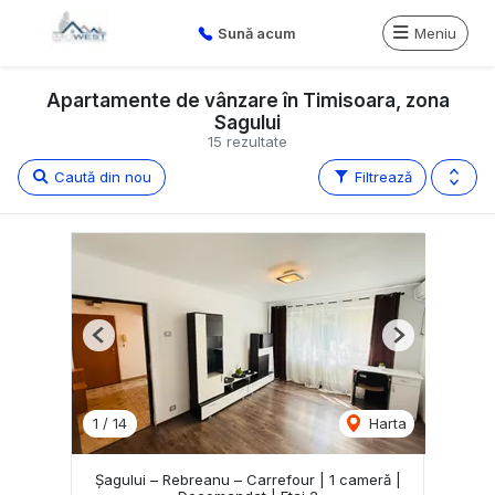
Sună acum
Meniu
Apartamente de vânzare în Timisoara, zona
Sagului
15 rezultate
Caută din nou
Filtrează
Previous
Next
1
/
14
Harta
Șagului – Rebreanu – Carrefour | 1 cameră |