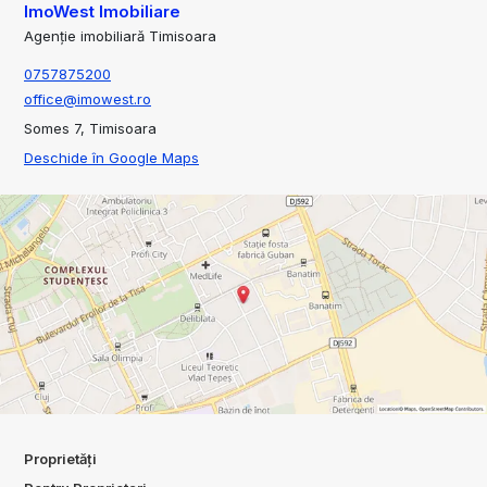
ImoWest Imobiliare
Agenție imobiliară Timisoara
0757875200
office@imowest.ro
Somes 7, Timisoara
Deschide în Google Maps
Proprietăți