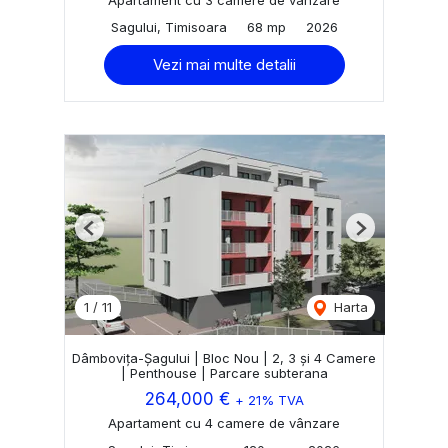
Apartament cu 3 camere de vânzare
Sagului, Timisoara
68 mp
2026
Vezi mai multe detalii
Previous
Next
1
/
11
Harta
Dâmbovița-Șagului | Bloc Nou | 2, 3 și 4 Camere
| Penthouse | Parcare subterana
264,000 €
+ 21% TVA
Apartament cu 4 camere de vânzare