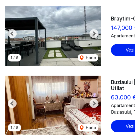
Braytim-G
147,000 
Apartament
Previous
Next
Vezi
1
/
8
Harta
Buziaului
Utilat
63,000 
Apartament
Previous
Next
Buziasului,
Vezi
1
/
8
Harta