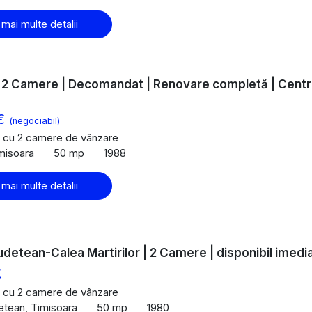
 mai multe detalii
| 2 Camere | Decomandat | Renovare completă | Centr
 €
(negociabil)
 cu 2 camere de vânzare
imisoara
50 mp
1988
 mai multe detalii
Judetean-Calea Martirilor | 2 Camere | disponibil imedi
€
 cu 2 camere de vânzare
detean, Timisoara
50 mp
1980