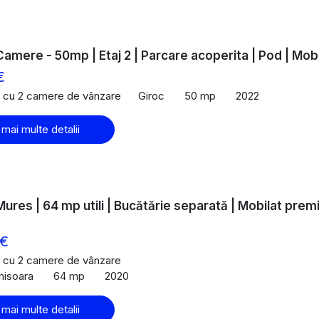
 Camere - 50mp | Etaj 2 | Parcare acoperita | Pod | Mobi
€
 cu 2 camere de vânzare
Giroc
50 mp
2022
 mai multe detalii
ures | 64 mp utili | Bucătărie separată | Mobilat pre
 €
 cu 2 camere de vânzare
misoara
64 mp
2020
 mai multe detalii