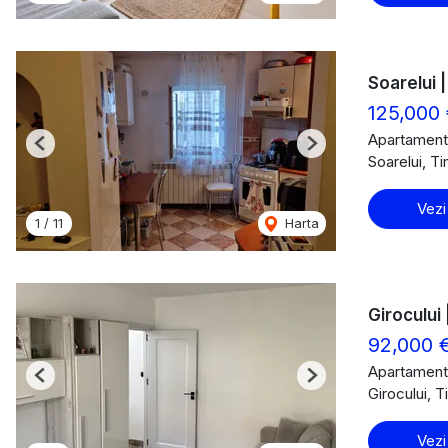
Soarelui |
125,000
Apartament
Previous
Next
Soarelui, T
Vezi
1
/
11
Harta
Girocului 
92,000 
Apartament
Previous
Next
Girocului, 
Vezi