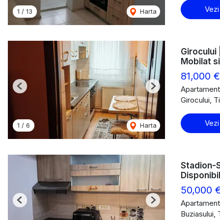
Vezi
1
/
13
Harta
Girocului 
Mobilat si
81,000 €
Apartament
Previous
Next
Girocului, 
Vezi
1
/
6
Harta
Stadion-S
Disponibi
50,000 
Apartament
Previous
Next
Buziasului,