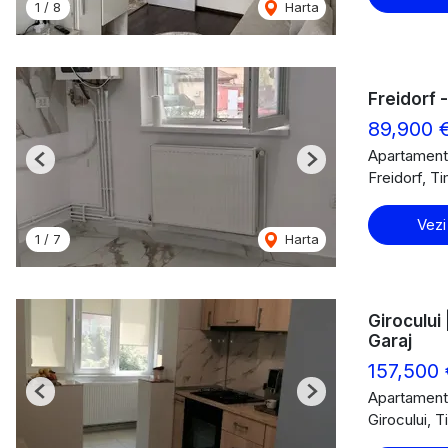
1
/
8
Harta
Freidorf 
89,900 
Apartament
Previous
Next
Freidorf, T
Vezi
1
/
7
Harta
Girocului 
Garaj
157,500 
Apartament
Previous
Next
Girocului, 