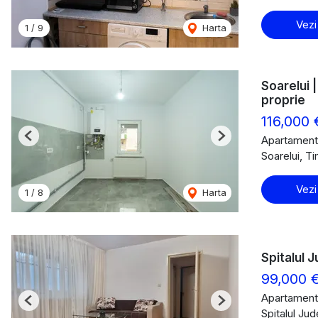
Vezi
1
/
9
Harta
Soarelui 
proprie
116,000
Apartament
Previous
Next
Soarelui, T
Vezi
1
/
8
Harta
Spitalul 
99,000 
Apartament
Previous
Next
Spitalul Ju