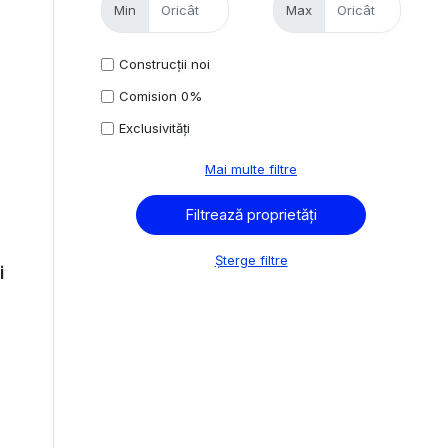
Min
Max
Construcții noi
Comision 0%
Exclusivități
Mai multe filtre
Șterge filtre
i