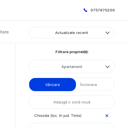
0757875200
ltate
Actualizate recent
Filtrare proprietăți
Apartament
Vânzare
Închiriere
Chisoda (loc. în jud. Timis)