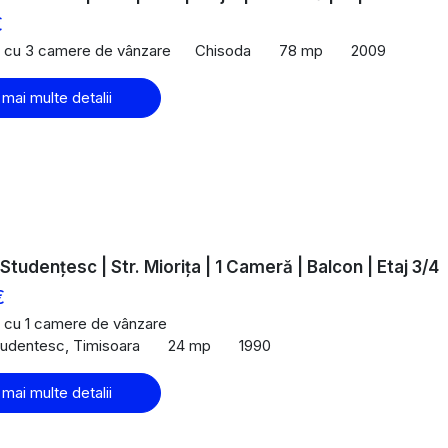
€
 cu 3 camere de vânzare
Chisoda
78 mp
2009
 mai multe detalii
tudențesc | Str. Miorița | 1 Cameră | Balcon | Etaj 3/4
€
 cu 1 camere de vânzare
udentesc, Timisoara
24 mp
1990
 mai multe detalii