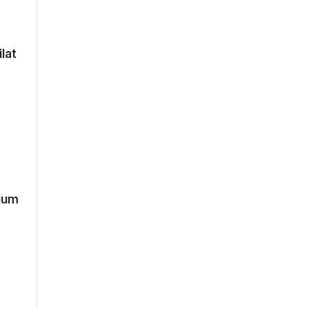
lat
mium