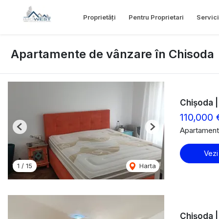
Proprietăți
Pentru Proprietari
Servici
Apartamente de vânzare în Chisoda
Chișoda |
110,000 
Apartament
Previous
Next
Vezi
1
/
15
Harta
Chișoda | 