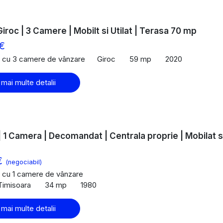
iroc | 3 Camere | Mobilt si Utilat | Terasa 70 mp
€
 cu 3 camere de vânzare
Giroc
59 mp
2020
 mai multe detalii
 | 1 Camera | Decomandat | Centrala proprie | Mobilat s
€
(negociabil)
 cu 1 camere de vânzare
 Timisoara
34 mp
1980
 mai multe detalii