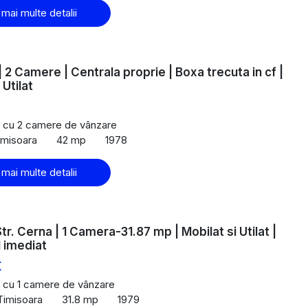
 mai multe detalii
| 2 Camere | Centrala proprie | Boxa trecuta in cf |
 Utilat
 cu 2 camere de vânzare
Timisoara
42 mp
1978
 mai multe detalii
tr. Cerna | 1 Camera-31.87 mp | Mobilat si Utilat |
l imediat
€
 cu 1 camere de vânzare
 Timisoara
31.8 mp
1979