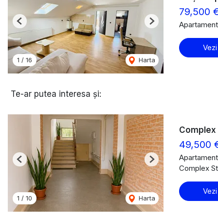
79,500 
Apartament
Previous
Next
Vezi
1
/
16
Harta
Te-ar putea interesa și:
Complex S
49,500 
Apartament
Previous
Next
Complex St
Vezi
1
/
10
Harta