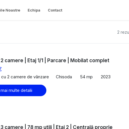
ile Noastre
Echipa
Contact
2 rezu
 2 camere | Etaj 1/1 | Parcare | Mobilat complet
€
 cu 2 camere de vânzare
Chisoda
54 mp
2023
 mai multe detalii
3 camere | 78 mp utili | Etaj 2 | Centrală proprie