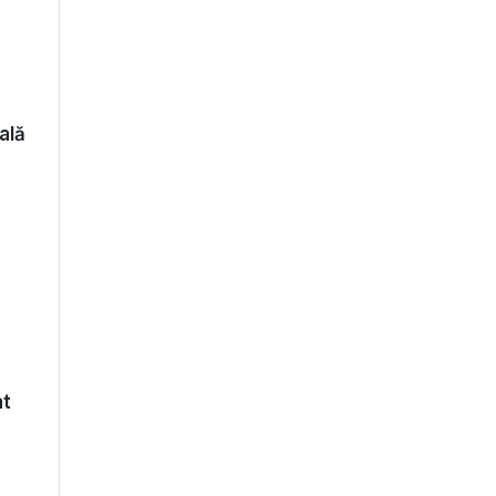
ală
at