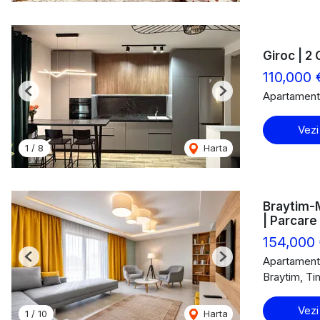
Giroc | 2
110,000 
Apartament
Previous
Next
Vezi
1
/
8
Harta
Braytim-M
| Parcare
154,000
Apartament
Previous
Next
Braytim, Ti
Vezi
1
/
10
Harta