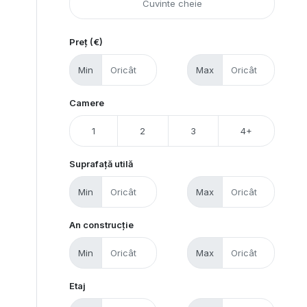
Preț (€)
Min
Max
Camere
1
2
3
4+
Suprafață utilă
Min
Max
An construcție
Min
Max
Etaj