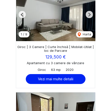
Previous
Next
1
/
9
Harta
Giroc | 3 Camere | Curte închisă | Mobilat-Utilat |
loc de Parcare
129,500 €
Apartament cu 3 camere de vânzare
Giroc
63 mp
2020
Vezi mai multe detalii