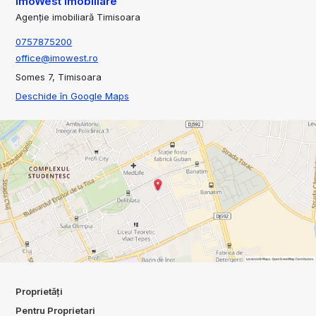
ImoWest Imobiliare
Agenție imobiliară Timisoara
0757875200
office@imowest.ro
Somes 7, Timisoara
Deschide în Google Maps
Proprietăți
Pentru Proprietari