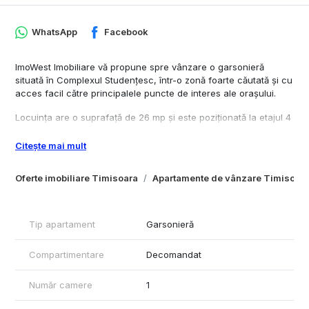
WhatsApp
Facebook
ImoWest Imobiliare vă propune spre vânzare o garsonieră
situată în Complexul Studențesc, într-o zonă foarte căutată și cu
acces facil către principalele puncte de interes ale orașului.
Locuința are o suprafață de 26 mp și este poziționată la etajul 4
din 4, într-un bloc cu acoperiș și doar 4 apartamente pe nivel,
oferind mai multă liniște și confort.
Citește mai mult
Garsoniera dispune de centrală termică proprie, bloc izolat
Oferte imobiliare Timisoara
Apartamente de vânzare Timisoar
termic și se vinde complet mobilată și utilată, fiind pregătită
pentru mutare imediată.
Este ideală atât pentru locuit, cât și ca investiție, datorită
Tip apartament
Garsonieră
amplasării excelente în apropierea universităților și a punctelor
de interes din oraș, având un potențial foarte bun pentru
Compartimentare
Decomandat
închiriere.
Preț de vânzare: 55.000 Euro.
Număr camere
1