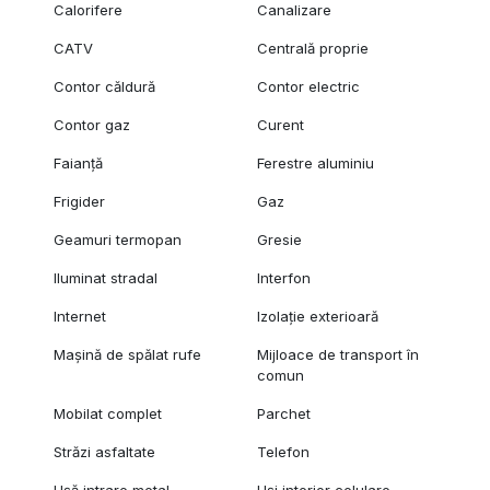
Calorifere
Canalizare
CATV
Centrală proprie
Contor căldură
Contor electric
Contor gaz
Curent
Faianță
Ferestre aluminiu
Frigider
Gaz
Geamuri termopan
Gresie
Iluminat stradal
Interfon
Internet
Izolație exterioară
Mașină de spălat rufe
Mijloace de transport în
comun
Mobilat complet
Parchet
Străzi asfaltate
Telefon
Ușă intrare metal
Uși interior celulare