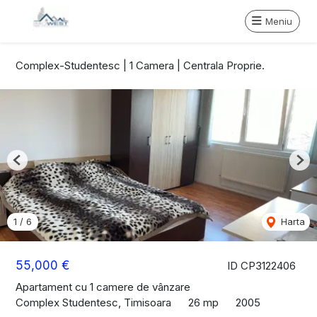
Meniu
Complex-Studentesc | 1 Camera | Centrala Proprie.
Previous
Nex
1
/
6
Harta
55,000 €
ID CP3122406
Apartament cu 1 camere de vânzare
Complex Studentesc, Timisoara
26 mp
2005