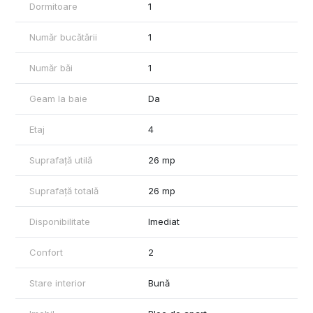
Dormitoare
1
Număr bucătării
1
Număr băi
1
Geam la baie
Da
Etaj
4
Suprafață utilă
26 mp
Suprafață totală
26 mp
Disponibilitate
Imediat
Confort
2
Stare interior
Bună