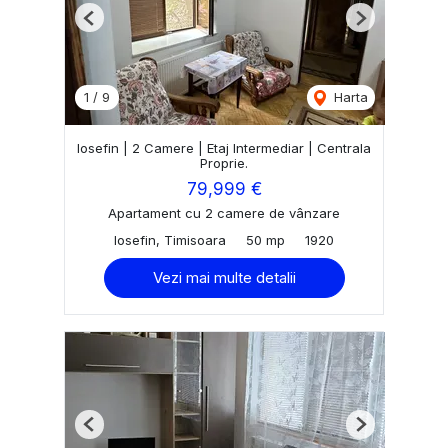
Previous
Next
1
/
9
Harta
Iosefin | 2 Camere | Etaj Intermediar | Centrala
Proprie.
79,999 €
Apartament cu 2 camere de vânzare
Iosefin, Timisoara
50 mp
1920
Vezi mai multe detalii
Previous
Next