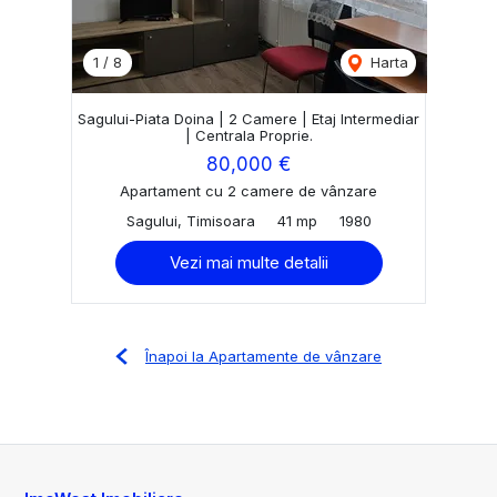
1
/
8
Harta
Sagului-Piata Doina | 2 Camere | Etaj Intermediar
| Centrala Proprie.
80,000 €
Apartament cu 2 camere de vânzare
Sagului, Timisoara
41 mp
1980
Vezi mai multe detalii
Înapoi la Apartamente de vânzare