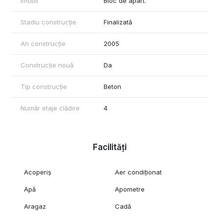
Imobil
Bloc de apart.
Stadiu construcție
Finalizată
An construcție
2005
Construcție nouă
Da
Tip construcție
Beton
Număr etaje clădire
4
Facilități
Acoperiș
Aer condiționat
Apă
Apometre
Aragaz
Cadă