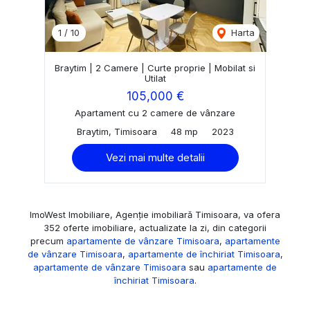
1
/
10
Harta
Braytim | 2 Camere | Curte proprie | Mobilat si
Utilat
105,000 €
Apartament cu 2 camere de vânzare
Braytim, Timisoara
48 mp
2023
Vezi mai multe detalii
ImoWest Imobiliare, Agenție imobiliară Timisoara, va ofera
352 oferte imobiliare, actualizate la zi, din categorii
precum
apartamente de vânzare Timisoara
,
apartamente
de vânzare Timisoara
,
apartamente de închiriat Timisoara
,
apartamente de vânzare Timisoara
sau
apartamente de
închiriat Timisoara
.