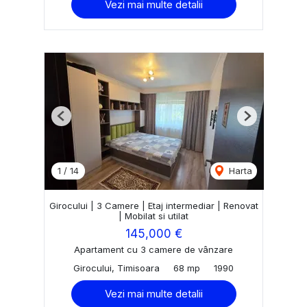
Vezi mai multe detalii
Previous
Next
1
/
14
Harta
Girocului | 3 Camere | Etaj intermediar | Renovat
| Mobilat si utilat
145,000 €
Apartament cu 3 camere de vânzare
Girocului, Timisoara
68 mp
1990
Vezi mai multe detalii