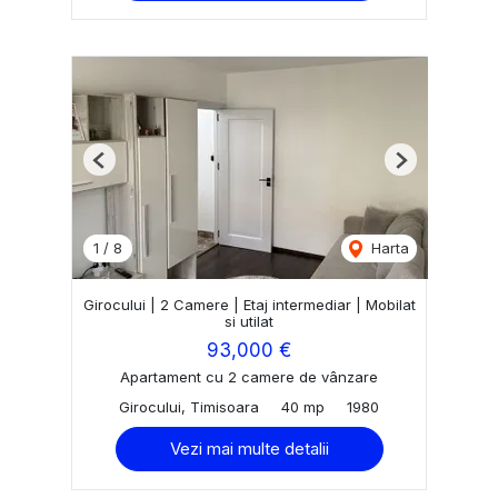
Previous
Next
1
/
8
Harta
Girocului | 2 Camere | Etaj intermediar | Mobilat
si utilat
93,000 €
Apartament cu 2 camere de vânzare
Girocului, Timisoara
40 mp
1980
Vezi mai multe detalii