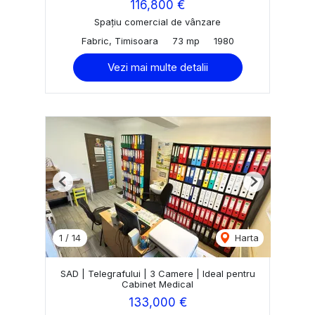
116,800 €
Spațiu comercial de vânzare
Fabric, Timisoara
73 mp
1980
Vezi mai multe detalii
Previous
Next
1
/
14
Harta
SAD | Telegrafului | 3 Camere | Ideal pentru
Cabinet Medical
133,000 €