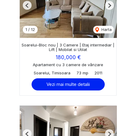
Previous
Next
1
/
12
Harta
Soarelui-Bloc nou | 3 Camere | Etaj intermediar |
Lift | Mobilat si Utilat
180,000 €
Apartament cu 3 camere de vânzare
Soarelui, Timisoara
73 mp
2011
Vezi mai multe detalii