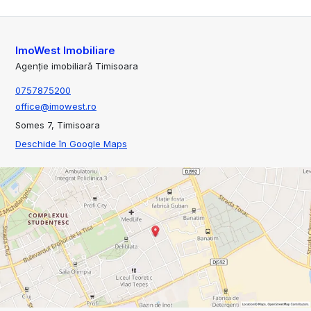
ImoWest Imobiliare
Agenție imobiliară Timisoara
0757875200
office@imowest.ro
Somes 7, Timisoara
Deschide în Google Maps