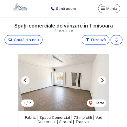
Sună acum
Meniu
Spații comerciale de vânzare în Timisoara
2 rezultate
Caută din nou
Filtrează
Previous
Next
1
/
7
Harta
Fabric | Spațiu Comercial | 73 mp utili | Vad
Comercial | Stradal | Tramvai