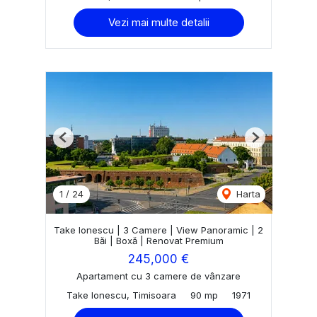
Vezi mai multe detalii
Previous
Next
1
/
24
Harta
Take Ionescu | 3 Camere | View Panoramic | 2
Băi | Boxă | Renovat Premium
245,000 €
Apartament cu 3 camere de vânzare
Take Ionescu, Timisoara
90 mp
1971