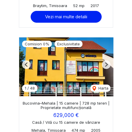
Braytim, Timisoara
52 mp
2017
Vezi mai multe detalii
Comision 0%
Exclusivitate
Previous
Next
1
/
48
Harta
Bucovina–Mehala | 15 camere | 728 mp teren |
Proprietate multifuncțională
629,000 €
Casă / Vilă cu 15 camere de vânzare
Mehala, Timisoara
474 mp
2005