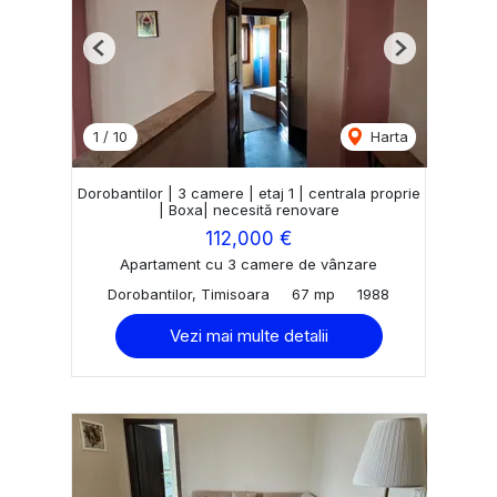
Previous
Next
1
/
10
Harta
Dorobantilor | 3 camere | etaj 1 | centrala proprie
| Boxa| necesită renovare
112,000 €
Apartament cu 3 camere de vânzare
Dorobantilor, Timisoara
67 mp
1988
Vezi mai multe detalii