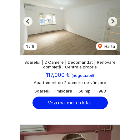
Previous
Next
1
/
8
Harta
Soarelui | 2 Camere | Decomandat | Renovare
completă | Centrală proprie
117,000 €
(negociabil)
Apartament cu 2 camere de vânzare
Soarelui, Timisoara
50 mp
1988
Vezi mai multe detalii