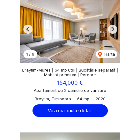
Previous
Next
1
/
9
Harta
Braytim-Mures | 64 mp utili | Bucătărie separată |
Mobilat premium | Parcare
154,000 €
Apartament cu 2 camere de vânzare
Braytim, Timisoara
64 mp
2020
Vezi mai multe detalii