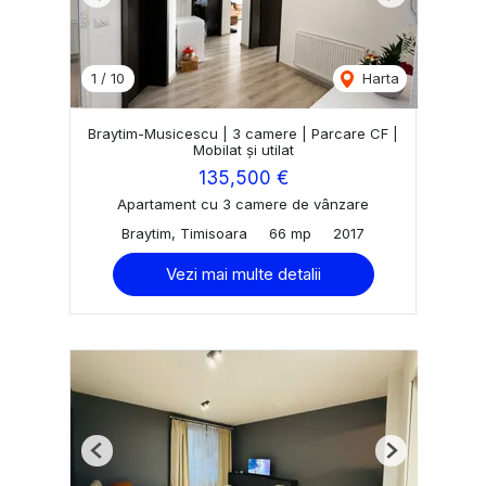
Previous
Next
1
/
10
Harta
Braytim-Musicescu | 3 camere | Parcare CF |
Mobilat și utilat
135,500 €
Apartament cu 3 camere de vânzare
Braytim, Timisoara
66 mp
2017
Vezi mai multe detalii
Previous
Next