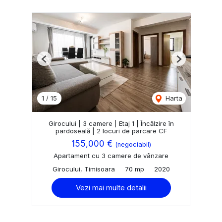
Previous
Next
1
/
15
Harta
Girocului | 3 camere | Etaj 1 | Încălzire în
pardoseală | 2 locuri de parcare CF
155,000 €
(negociabil)
Apartament cu 3 camere de vânzare
Girocului, Timisoara
70 mp
2020
Vezi mai multe detalii