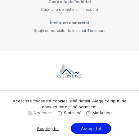
Case vile de închiriat
Case vile de închiriat Timisoara
Închirieri comercial
Spații comerciale de închiriat Timisoara
©
2026
Acest site folosește cookies,
află detalii
.
Alege ce tipuri de
cookies dorești să permitem:
Site creat în
Necesare
Statistică
Marketing
Resping tot
Accept tot