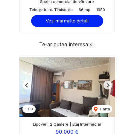
Spațiu comercial de vânzare
Telegrafului, Timisoara
66 mp
1980
Vezi mai multe detalii
Te-ar putea interesa și:
Previous
Next
1
/
8
Harta
Lipovei | 2 Camere | Etaj Intermediar
90,000 €