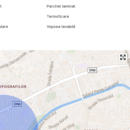
t
Parchet laminat
Termoficare
ulare
Vopsea lavabilă