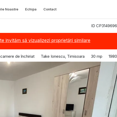
ile Noastre
Echipa
Contact
ID CP3149696
te invităm să vizualizezi proprietăți similare
camere de închiriat
Take Ionescu, Timisoara
30 mp
1980