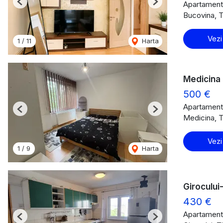
Apartament 
Previous
Next
Bucovina, T
Vezi
1
/
11
Harta
Medicina 
500 €
Apartament 
Previous
Next
Medicina, T
Vezi
1
/
9
Harta
Girocului
430 €
Apartament 
Previous
Next