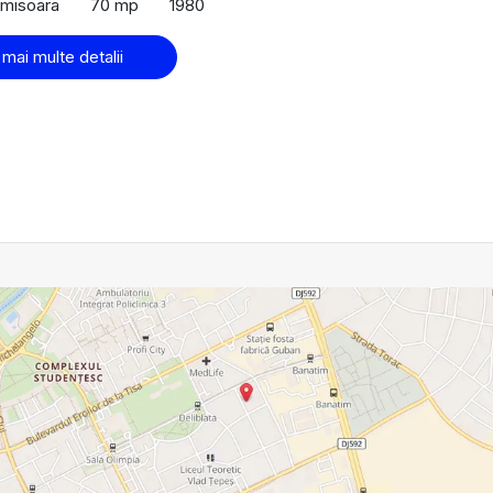
Timisoara
70 mp
1980
 mai multe detalii