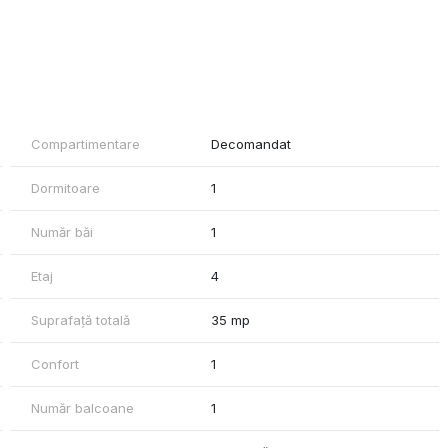
Compartimentare
Decomandat
Dormitoare
1
Număr băi
1
Etaj
4
Suprafață totală
35 mp
Confort
1
Număr balcoane
1