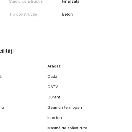
Stadiu construcție
Finalizată
Tip construcție
Beton
ilități
Aragaz
ă
Cadă
CATV
c
Curent
niu
Geamuri termopan
l
Interfon
Mașină de spălat rufe