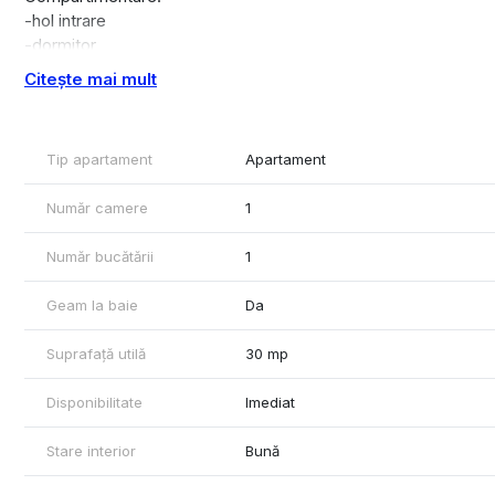
-hol intrare
-dormitor
-baie
Citește mai mult
-bucatarie
-balcon
Situat la etajul 4/10.
Tip apartament
Apartament
Incalzire: termoficare prin calorifere.
Număr camere
1
Pret: 300 euro/luna + garantie.
Număr bucătării
1
Geam la baie
Da
Suprafață utilă
30 mp
Disponibilitate
Imediat
Stare interior
Bună