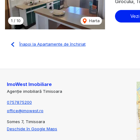
Girocului, 
Vezi
1
/
10
Harta
Înapoi la Apartamente de închiriat
ImoWest Imobiliare
Agenție imobiliară Timisoara
0757875200
office@imowest.ro
Somes 7, Timisoara
Deschide în Google Maps