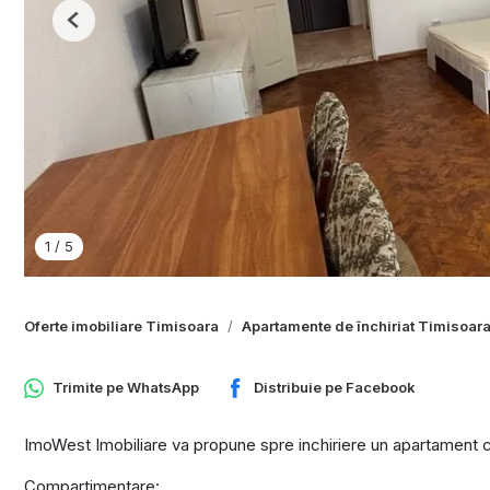
Previous
1
/
5
Oferte imobiliare Timisoara
Apartamente de închiriat Timisoar
Trimite pe
WhatsApp
Distribuie pe
Facebook
ImoWest Imobiliare va propune spre inchiriere un apartament c
Compartimentare: