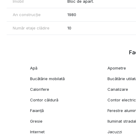
Imobil
Bloc de apart.
An construcție
1980
Număr etaje clădire
10
Fac
Apă
Apometre
Bucătărie mobilată
Bucătărie utilat
Calorifere
Canalizare
Contor căldură
Contor electri
Faianță
Ferestre alumi
Gresie
Iluminat strada
Internet
Jacuzzi