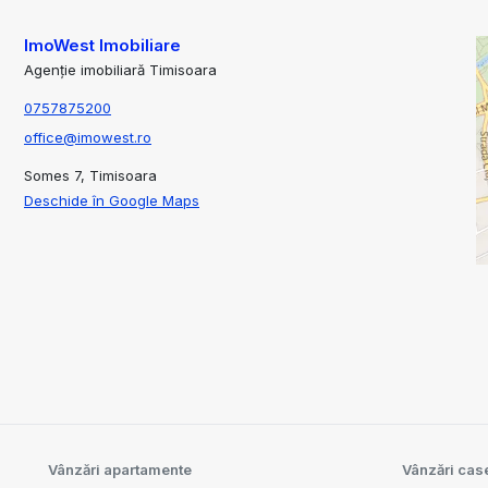
ImoWest Imobiliare
Agenție imobiliară Timisoara
0757875200
office@imowest.ro
Somes 7, Timisoara
Deschide în Google Maps
Vânzări apartamente
Vânzări case