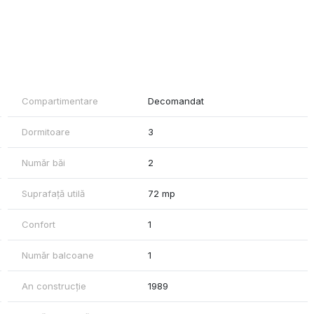
Compartimentare
Decomandat
Dormitoare
3
Număr băi
2
Suprafață utilă
72 mp
Confort
1
Număr balcoane
1
An construcție
1989