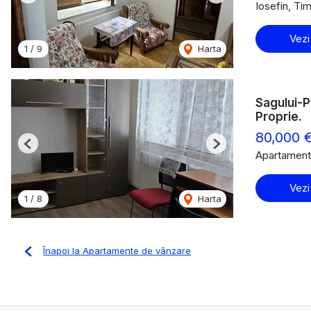
Iosefin, Ti
Vezi
1
/
9
Harta
Sagului-P
Proprie.
80,000 
Previous
Next
Apartament
Vezi
1
/
8
Harta
Înapoi la Apartamente de vânzare