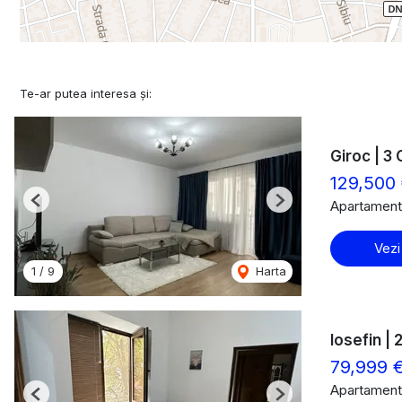
Te-ar putea interesa și:
Giroc | 3 
129,500
Apartament
Previous
Next
Vezi
1
/
9
Harta
Iosefin |
79,999 
Apartament
Previous
Next