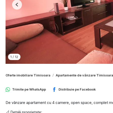
Previous
1
/
12
Oferte imobiliare Timisoara
Apartamente de vânzare Timisoar
Trimite pe
WhatsApp
Distribuie pe
Facebook
De vânzare apartament cu 4 camere, open space, complet mobilat 
📐 Detalii proprietate: