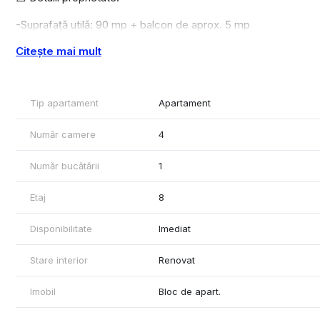
-Suprafață utilă: 90 mp + balcon de aprox. 5 mp
Citește mai mult
-Compartimentare: 4 camere, bucătărie, baie, debara, balcon
-Confort 1, decomandat
Tip apartament
Apartament
-Încălzire prin termoficare, calorifere
-Aer condiționat
Număr camere
4
-Etaj: 8 din 8, imobil cu lift
Număr bucătării
1
-Izolație interioară
Etaj
8
📦 Dotări și finisaje:
Disponibilitate
Imediat
-Bucătărie mobilată și utilată (aragaz, frigider)
Stare interior
Renovat
-Mobilat complet, exact ca în fotografii
Imobil
Bloc de apart.
-Ferestre PVC cu geam termopan