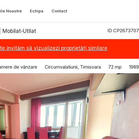
ile Noastre
Echipa
Contact
ID CP2673707
 Mobilat-Utilat
te invităm să vizualizezi proprietăți similare
amere de vânzare
Circumvalatiunii, Timisoara
72 mp
1989