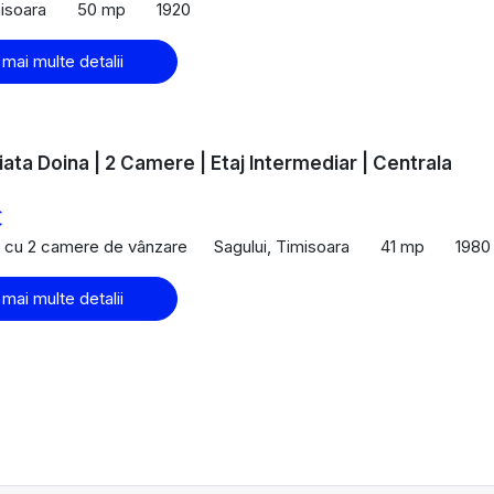
misoara
50 mp
1920
 mai multe detalii
iata Doina | 2 Camere | Etaj Intermediar | Centrala
€
 cu 2 camere de vânzare
Sagului, Timisoara
41 mp
1980
 mai multe detalii