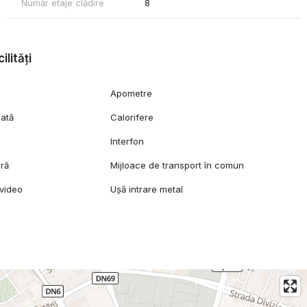
Număr etaje clădire
8
ilități
Apometre
lată
Calorifere
Interfon
ară
Mijloace de transport în comun
uncte de interes
video
Ușă intrare metal
nvestiție (pregătit pentru închiriere).