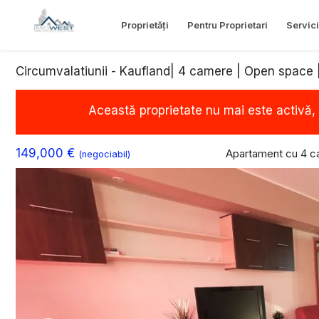
Proprietăți
Pentru Proprietari
Servici
Circumvalatiunii - Kaufland| 4 camere | Open space |
Această proprietate nu mai este activă,
149,000 €
Apartament cu 4 c
(negociabil)