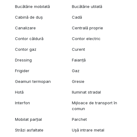
Bucătărie mobilată
Bucătărie utilată
Cabină de duș
Cadă
Canalizare
Centrală proprie
Contor căldură
Contor electric
Contor gaz
Curent
Dressing
Faianță
Frigider
Gaz
Geamuri termopan
Gresie
Hotă
Iluminat stradal
Interfon
Mijloace de transport în
comun
Mobilat parțial
Parchet
Străzi asfaltate
Ușă intrare metal