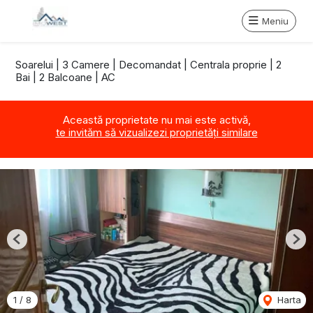
Meniu
Soarelui | 3 Camere | Decomandat | Centrala proprie | 2
Bai | 2 Balcoane | AC
Această proprietate nu mai este activă,
te invităm să vizualizezi proprietăți similare
Previous
Nex
1
/
8
Harta