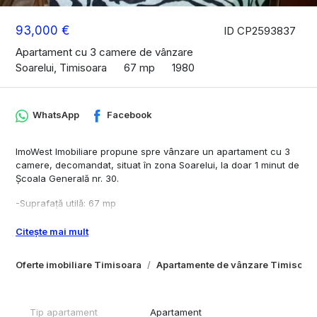
93,000 €
ID CP2593837
Apartament cu 3 camere de vânzare
Soarelui, Timisoara
67 mp
1980
WhatsApp
Facebook
ImoWest Imobiliare propune spre vânzare un apartament cu 3
camere, decomandat, situat în zona Soarelui, la doar 1 minut de
Școala Generală nr. 30.
-Suprafață utilă: 67 mp
-Etaj: 4 din 4 (la pod pe toată suprafața apartamentului, cu
intrare direct din ap)
Citește mai mult
-Acoperiș din țiglă – fără risc de infiltrații
Oferte imobiliare Timisoara
Apartamente de vânzare Timisoar
Compartimentare:
-Hol de acces generos
-Bucătărie mobilată
Tip apartament
Apartament