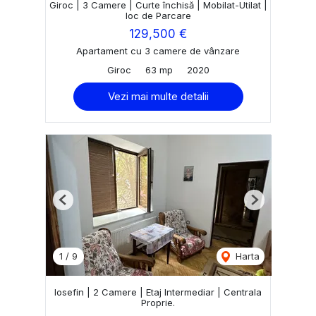
Giroc | 3 Camere | Curte închisă | Mobilat-Utilat |
loc de Parcare
129,500 €
Apartament cu 3 camere de vânzare
Giroc
63 mp
2020
Vezi mai multe detalii
Previous
Next
1
/
9
Harta
Iosefin | 2 Camere | Etaj Intermediar | Centrala
Proprie.