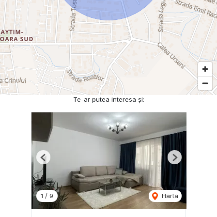
Te-ar putea interesa și:
Previous
Next
1
/
9
Harta