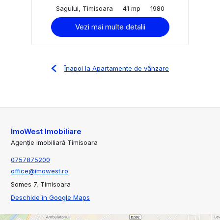
Sagului, Timisoara
41 mp
1980
Vezi mai multe detalii
Înapoi la Apartamente de vânzare
ImoWest Imobiliare
Agenție imobiliară Timisoara
0757875200
office@imowest.ro
Somes 7, Timisoara
Deschide în Google Maps