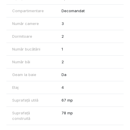
-Living spațios
-2 dormitoare
Compartimentare
Decomandat
-2 băi
-2 balcoane cu vedere pe ambele părți
Număr camere
3
🔥 Centrală proprie pe gaz
❄️ Aer condiționat inclus
Dormitoare
2
Locuință bine întreținută, situată într-o zonă liniștită, ideală
pentru familii, cu acces rapid la mijloace de transport, școli,
Număr bucătării
1
magazine și spații verzi.
Număr băi
2
Geam la baie
Da
Etaj
4
Suprafață utilă
67 mp
Suprafață
78 mp
construită