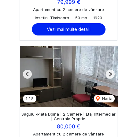
79,999 €
Apartament cu 2 camere de vânzare
Iosefin, Timisoara
50 mp
1920
Vezi mai multe detalii
Previous
Next
1
/
8
Harta
Sagului-Piata Doina | 2 Camere | Etaj Intermediar
| Centrala Proprie.
80,000 €
Apartament cu 2 camere de vânzare