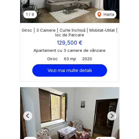
1
/
9
Harta
Giroc | 3 Camere | Curte închisă | Mobilat-Utilat |
loc de Parcare
129,500 €
Apartament cu 3 camere de vânzare
Giroc
63 mp
2020
Vezi mai multe detalii
Previous
Next