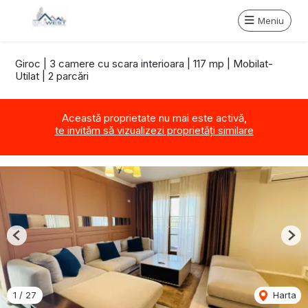
Meniu
Giroc | 3 camere cu scara interioara | 117 mp | Mobilat-
Utilat | 2 parcări
Această proprietate nu mai este activă,
te invităm să vizualizezi proprietăți similare
Previous
Nex
1
/
27
Harta