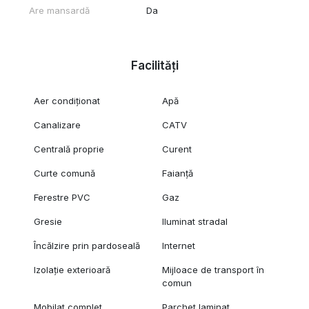
Are mansardă
Da
Facilități
Aer condiționat
Apă
Canalizare
CATV
Centrală proprie
Curent
Curte comună
Faianță
Ferestre PVC
Gaz
Gresie
Iluminat stradal
Încălzire prin pardoseală
Internet
Izolație exterioară
Mijloace de transport în
comun
Mobilat complet
Parchet laminat