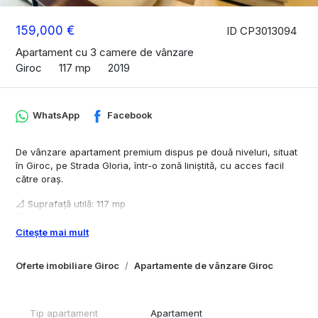
159,000 €
ID CP3013094
Apartament cu 3 camere de vânzare
Giroc
117 mp
2019
WhatsApp
Facebook
De vânzare apartament premium dispus pe două niveluri, situat
în Giroc, pe Strada Gloria, într-o zonă liniștită, cu acces facil
către oraș.
📐 Suprafață utilă: 117 mp
🏢 Etaj: 2
📅 An construcție: 2019
Citește mai mult
🔹 Compartimentare (decomandat):
Oferte imobiliare Giroc
Apartamente de vânzare Giroc
Nivel 1: dormitor, living + bucătărie open-space, baie, terasă
Nivel 2: dormitor matrimonial, dressing, baie, hol, terasă
🔹 Dotări & finisaje:
Tip apartament
Apartament