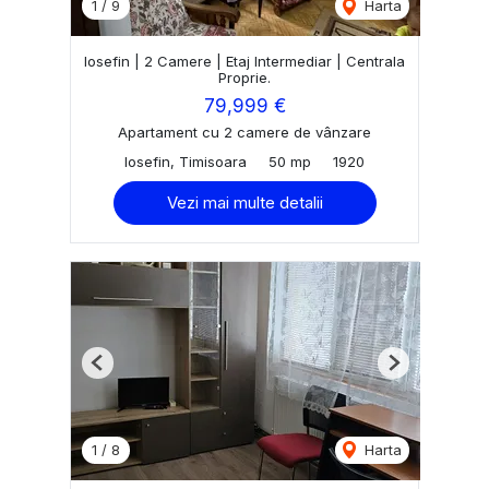
1
/
9
Harta
Iosefin | 2 Camere | Etaj Intermediar | Centrala
Proprie.
79,999 €
Apartament cu 2 camere de vânzare
Iosefin, Timisoara
50 mp
1920
Vezi mai multe detalii
Previous
Next
1
/
8
Harta