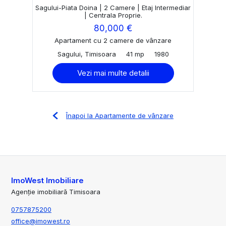
Sagului-Piata Doina | 2 Camere | Etaj Intermediar
| Centrala Proprie.
80,000 €
Apartament cu 2 camere de vânzare
Sagului, Timisoara
41 mp
1980
Vezi mai multe detalii
Înapoi la Apartamente de vânzare
ImoWest Imobiliare
Agenție imobiliară Timisoara
0757875200
office@imowest.ro