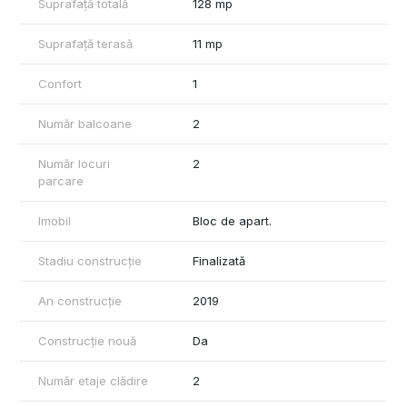
Suprafață totală
128 mp
Suprafață terasă
11 mp
Confort
1
Număr balcoane
2
Număr locuri
2
parcare
Imobil
Bloc de apart.
Stadiu construcție
Finalizată
An construcție
2019
Construcție nouă
Da
Număr etaje clădire
2