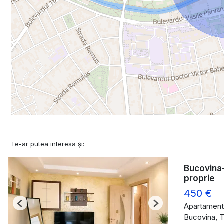
Te-ar putea interesa și:
Bucovina-
proprie
450 €
Apartament 
Previous
Next
Bucovina, T