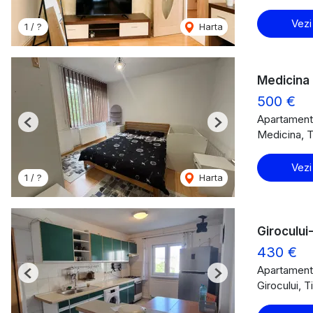
Vezi
1 / ?
Harta
Medicina 
500 €
Apartament 
Previous
Next
Medicina, T
Vezi
1 / ?
Harta
Girocului
430 €
Apartament 
Previous
Next
Girocului, 