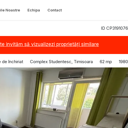
ile Noastre
Echipa
Contact
ID CP3191076
te invităm să vizualizezi proprietăți similare
de închiriat
Complex Studentesc, Timisoara
62 mp
1980