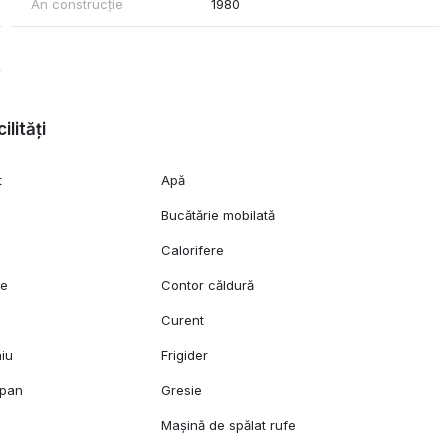
An construcție
1980
ilități
t
Apă
Bucătărie mobilată
Calorifere
ie
Contor căldură
Curent
niu
Frigider
opan
Gresie
Mașină de spălat rufe