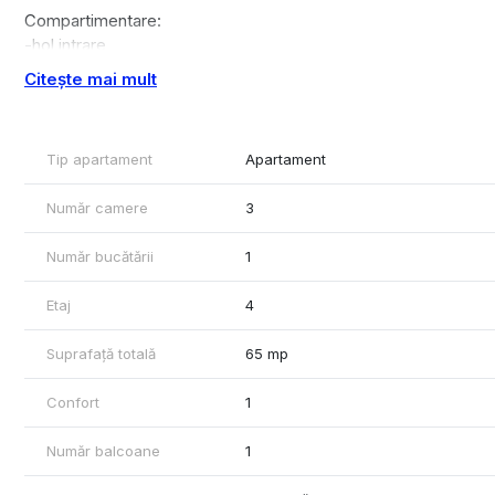
Compartimentare:
-hol intrare
-linving
Citește mai mult
-bucatarie
-2 dormitoare
-balcon
Tip apartament
Apartament
-baie
Confortul termic este asigurat de centrala proprie prin calorife
Număr camere
3
Pret: 520 euro/luna + garantie 780 Euro
Număr bucătării
1
Etaj
4
Suprafață totală
65 mp
Confort
1
Număr balcoane
1