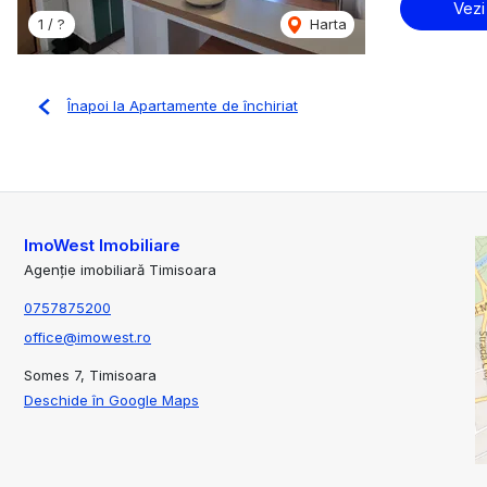
Vezi
1 / ?
Harta
Înapoi la Apartamente de închiriat
ImoWest Imobiliare
Agenție imobiliară Timisoara
0757875200
office@imowest.ro
Somes 7, Timisoara
Deschide în Google Maps