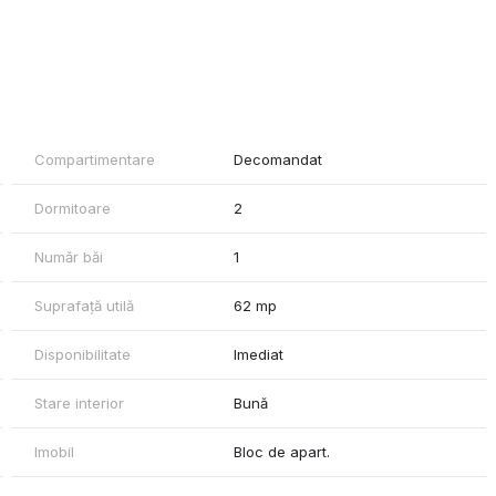
Compartimentare
Decomandat
re si de aparatul de aer conditionat.
Dormitoare
2
Număr băi
1
Suprafață utilă
62 mp
Disponibilitate
Imediat
Stare interior
Bună
Imobil
Bloc de apart.