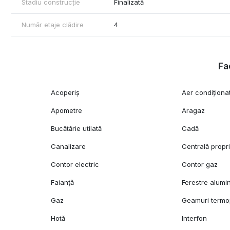
Stadiu construcție
Finalizată
Număr etaje clădire
4
Fac
Acoperiș
Aer condiționa
Apometre
Aragaz
Bucătărie utilată
Cadă
Canalizare
Centrală propr
Contor electric
Contor gaz
Faianță
Ferestre alumi
Gaz
Geamuri term
Hotă
Interfon