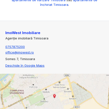
închiriat Timisoara
.
ImoWest Imobiliare
Agenție imobiliară Timisoara
0757875200
office@imowest.ro
Somes 7, Timisoara
Deschide în Google Maps