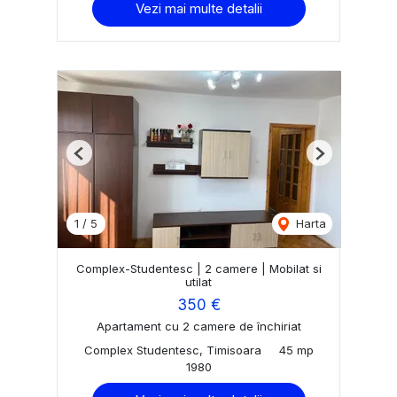
Vezi mai multe detalii
Previous
Next
1
/
5
Harta
Complex-Studentesc | 2 camere | Mobilat si
utilat
350 €
Apartament cu 2 camere de închiriat
Complex Studentesc, Timisoara
45 mp
1980