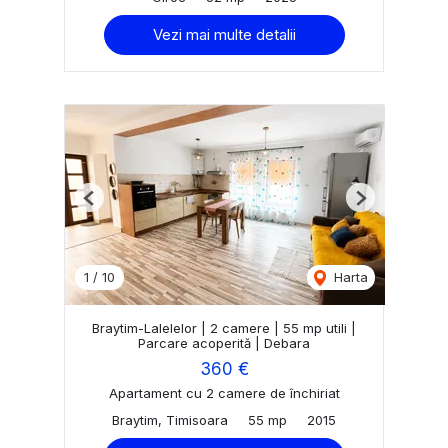
Vezi mai multe detalii
Previous
Next
1
/
10
Harta
Braytim-Lalelelor | 2 camere | 55 mp utili |
Parcare acoperită | Debara
360 €
Apartament cu 2 camere de închiriat
Braytim, Timisoara
55 mp
2015