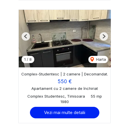
Previous
Next
1
/
8
Harta
Complex-Studentesc | 2 camere | Decomandat.
550 €
Apartament cu 2 camere de închiriat
Complex Studentesc, Timisoara
55 mp
1980
Vezi mai multe detalii