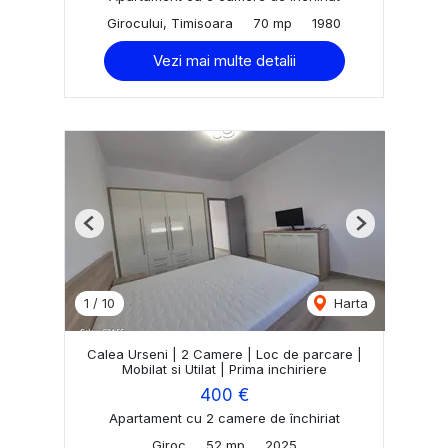
Girocului, Timisoara
70 mp
1980
Vezi mai multe detalii
Previous
Next
1
/
10
Harta
Calea Urseni | 2 Camere | Loc de parcare |
Mobilat si Utilat | Prima inchiriere
400 €
Apartament cu 2 camere de închiriat
Giroc
52 mp
2025