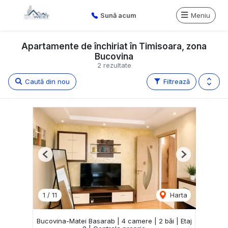
Sună acum
Meniu
Apartamente de închiriat în Timisoara, zona
Bucovina
2 rezultate
Caută din nou
Filtrează
Previous
Next
1
/
11
Harta
Bucovina-Matei Basarab | 4 camere | 2 băi | Etaj