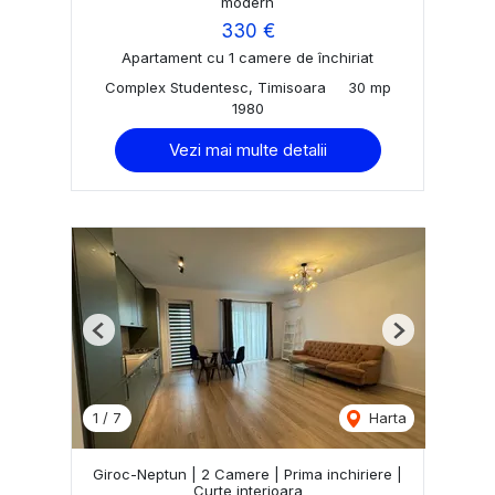
modern
330 €
Apartament cu 1 camere de închiriat
Complex Studentesc, Timisoara
30 mp
1980
Vezi mai multe detalii
Previous
Next
1
/
7
Harta
Giroc-Neptun | 2 Camere | Prima inchiriere |
Curte interioara