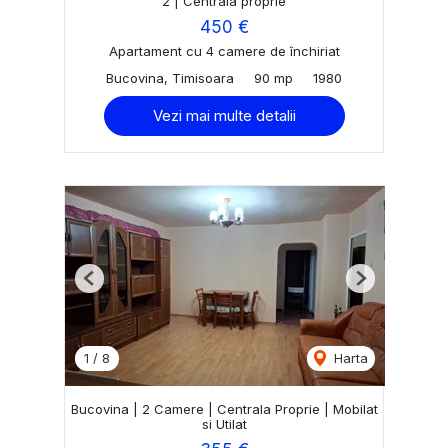
2 | Centrala proprie
450 €
Apartament cu 4 camere de închiriat
Bucovina, Timisoara
90 mp
1980
Vezi mai multe detalii
Previous
Next
1
/
8
Harta
Bucovina | 2 Camere | Centrala Proprie | Mobilat
si Utilat