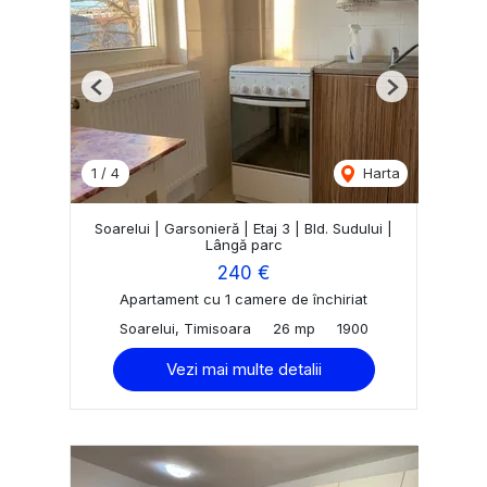
Previous
Next
1
/
4
Harta
Soarelui | Garsonieră | Etaj 3 | Bld. Sudului |
Lângă parc
240 €
Apartament cu 1 camere de închiriat
Soarelui, Timisoara
26 mp
1900
Vezi mai multe detalii