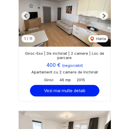
Previous
Next
1
/
11
Harta
Giroc-Eso | De inchiriat | 2 camere | Loc de
parcare
400 €
(negociabil)
Apartament cu 2 camere de închiriat
Giroc
46 mp
2015
Vezi mai multe detalii