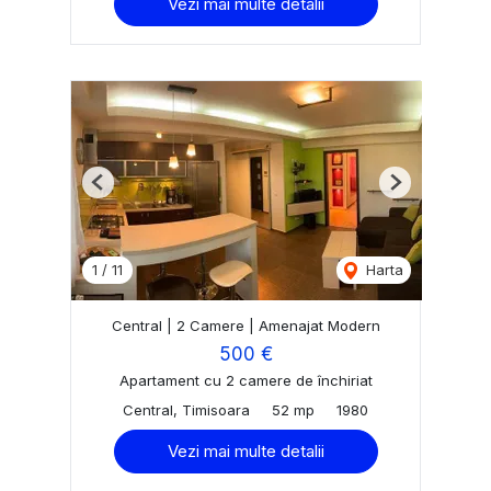
Vezi mai multe detalii
Previous
Next
1
/
11
Harta
Central | 2 Camere | Amenajat Modern
500 €
Apartament cu 2 camere de închiriat
Central, Timisoara
52 mp
1980
Vezi mai multe detalii