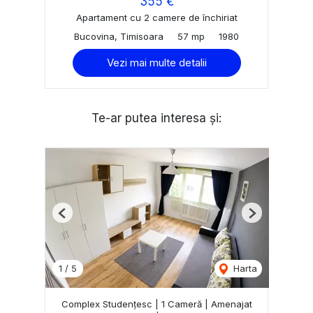
355 €
Apartament cu 2 camere de închiriat
Bucovina, Timisoara
57 mp
1980
Vezi mai multe detalii
Te-ar putea interesa și:
Previous
Next
1
/
5
Harta
Complex Studențesc | 1 Cameră | Amenajat