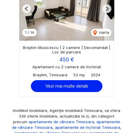
Previous
Next
1
/
14
Harta
Braytim-Musicescu | 2 camere | Decomandat |
Loc de parcare
450 €
Apartament cu 2 camere de închiriat
Braytim, Timisoara
53 mp
2024
Vezi mai multe detalii
ImoWest Imobiliare, Agenție imobiliară Timisoara, va ofera
336 oferte imobiliare, actualizate la zi, din categorii
precum
apartamente de vânzare Timisoara
,
apartamente
de vânzare Timisoara
,
apartamente de închiriat Timisoara
,
apartamente de vânzare Timisoara
sau
apartamente de