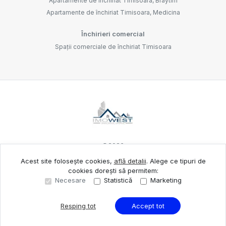
Apartamente de închiriat Timisoara, Braytim
Apartamente de închiriat Timisoara, Medicina
Închirieri comercial
Spații comerciale de închiriat Timisoara
©
2026
Acest site folosește cookies,
află detalii
.
Alege ce tipuri de
cookies dorești să permitem:
Site creat în
Necesare
Statistică
Marketing
Resping tot
Accept tot