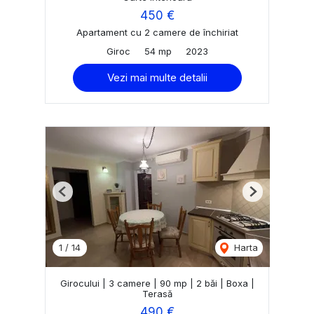
450 €
Apartament cu 2 camere de închiriat
Giroc
54 mp
2023
Vezi mai multe detalii
Previous
Next
1
/
14
Harta
Girocului | 3 camere | 90 mp | 2 băi | Boxa |
Terasă
490 €