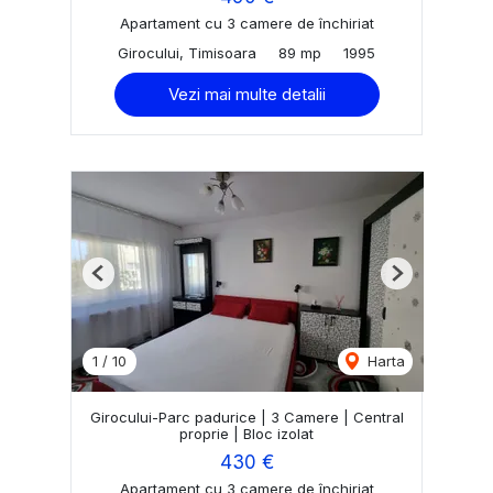
Apartament cu 3 camere de închiriat
Girocului, Timisoara
89 mp
1995
Vezi mai multe detalii
Previous
Next
1
/
10
Harta
Girocului-Parc padurice | 3 Camere | Central
proprie | Bloc izolat
430 €
Apartament cu 3 camere de închiriat