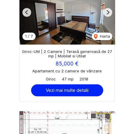
Previous
Next
1
/
7
Harta
Giroc-UM | 2 Camere | Terasă generoasă de 27
mp | Mobilat si Utilat
85,000 €
Apartament cu 2 camere de vânzare
Giroc
47 mp
2018
Vezi mai multe detalii