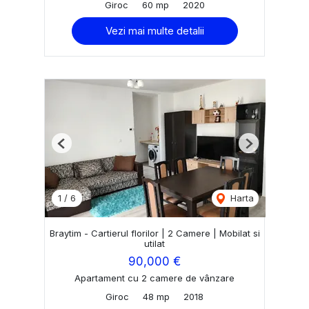
Giroc
60 mp
2020
Vezi mai multe detalii
Previous
Next
1
/
6
Harta
Braytim - Cartierul florilor | 2 Camere | Mobilat si
utilat
90,000 €
Apartament cu 2 camere de vânzare
Giroc
48 mp
2018