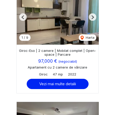
Previous
Next
1
/
9
Harta
Giroc-Eso | 2 camere | Mobilat complet | Open-
space | Parcare
97,000 €
(negociabil)
Apartament cu 2 camere de vânzare
Giroc
47 mp
2022
Vezi mai multe detalii