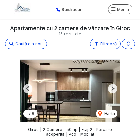
Sună acum
Meniu
Apartamente cu 2 camere de vânzare în Giroc
15 rezultate
Caută din nou
Filtrează
Previous
Next
1
/
8
Harta
Giroc | 2 Camere - 50mp | Etaj 2 | Parcare
acoperita | Pod | Mobilat