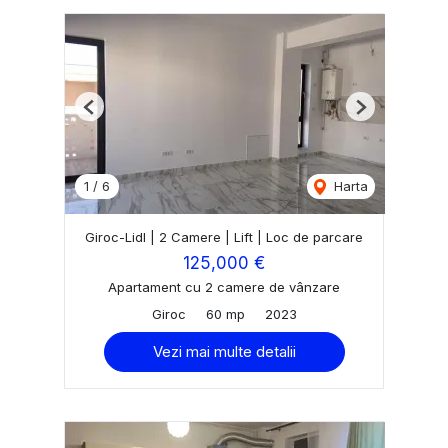
Previous
Next
1
/
6
Harta
Giroc-Lidl | 2 Camere | Lift | Loc de parcare
125,000 €
Apartament cu 2 camere de vânzare
Giroc
60 mp
2023
Vezi mai multe detalii