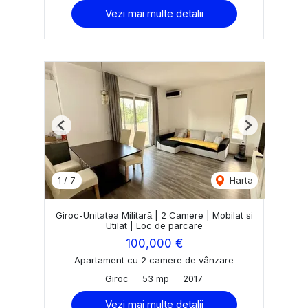
Vezi mai multe detalii
Previous
Next
1
/
7
Harta
Giroc-Unitatea Militară | 2 Camere | Mobilat si
Utilat | Loc de parcare
100,000 €
Apartament cu 2 camere de vânzare
Giroc
53 mp
2017
Vezi mai multe detalii