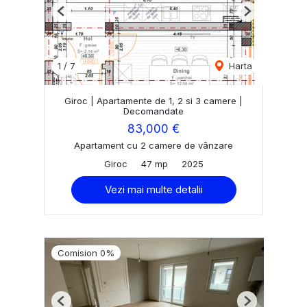
Previous
Next
1
/
7
Harta
Giroc | Apartamente de 1, 2 si 3 camere |
Decomandate
83,000 €
Apartament cu 2 camere de vânzare
Giroc
47 mp
2025
Vezi mai multe detalii
Comision 0%
Previous
Next