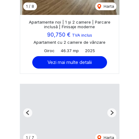
1
/
8
Harta
Apartamente noi | 1 și 2 camere | Parcare
inclusă | Finisaje moderne
90,750 €
TVA inclus
Apartament cu 2 camere de vânzare
Giroc
46.37 mp
2025
Vezi mai multe detalii
Previous
Next
1
/
7
Harta