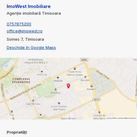
ImoWest Imobiliare
Agenție imobiliară Timisoara
0757875200
office@imowest.ro
Somes 7, Timisoara
Deschide în Google Maps
Proprietăți