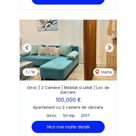
Previous
Next
1
/
16
Harta
Giroc | 2 Camere | Mobilat si utilat | Loc de
parcare
100,000 €
Apartament cu 2 camere de vânzare
Giroc
50 mp
2017
Vezi mai multe detalii