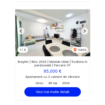
Previous
Next
1
/
9
Harta
Braytim | Bloc 2024 | Mobilat-Utilat | Încălzire în
pardoseală | Parcare CF
95,000 €
Apartament cu 2 camere de vânzare
Giroc
48 mp
2024
Vezi mai multe detalii