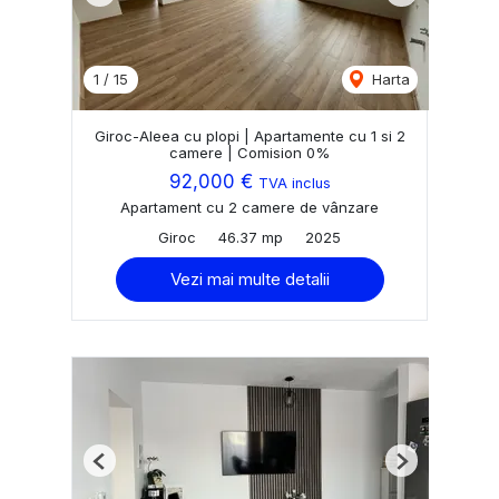
1
/
15
Harta
Giroc-Aleea cu plopi | Apartamente cu 1 si 2
camere | Comision 0%
92,000 €
TVA inclus
Apartament cu 2 camere de vânzare
Giroc
46.37 mp
2025
Vezi mai multe detalii
Previous
Next