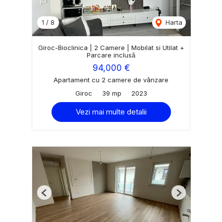
1
/
8
Harta
Giroc-Bioclinica | 2 Camere | Mobilat si Utilat +
Parcare inclusă
94,000 €
Apartament cu 2 camere de vânzare
Giroc
39 mp
2023
Vezi mai multe detalii
Previous
Next