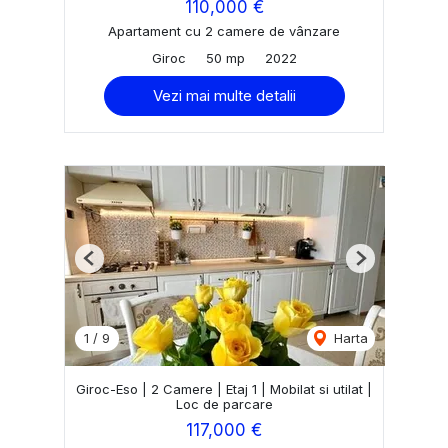
110,000 €
Apartament cu 2 camere de vânzare
Giroc
50 mp
2022
Vezi mai multe detalii
Previous
Next
1
/
9
Harta
Giroc-Eso | 2 Camere | Etaj 1 | Mobilat si utilat |
Loc de parcare
117,000 €