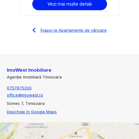
Vezi mai multe detalii
Înapoi la Apartamente de vânzare
ImoWest Imobiliare
Agenție imobiliară Timisoara
0757875200
office@imowest.ro
Somes 7, Timisoara
Deschide în Google Maps