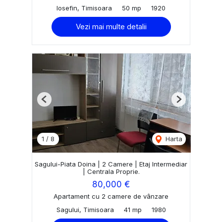
Iosefin, Timisoara
50 mp
1920
Vezi mai multe detalii
Previous
Next
1
/
8
Harta
Sagului-Piata Doina | 2 Camere | Etaj Intermediar
| Centrala Proprie.
80,000 €
Apartament cu 2 camere de vânzare
Sagului, Timisoara
41 mp
1980