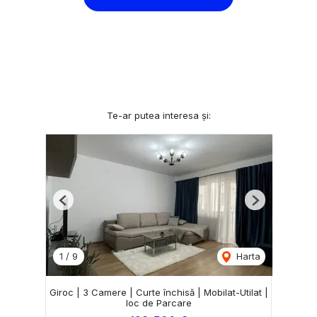
Te-ar putea interesa și:
Previous
Next
1
/
9
Harta
Giroc | 3 Camere | Curte închisă | Mobilat-Utilat |
loc de Parcare