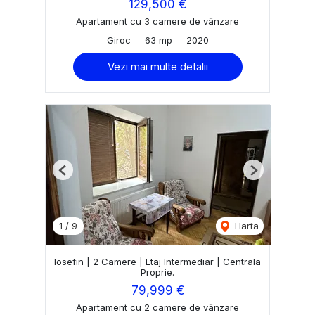
129,500 €
Apartament cu 3 camere de vânzare
Giroc
63 mp
2020
Vezi mai multe detalii
Previous
Next
1
/
9
Harta
Iosefin | 2 Camere | Etaj Intermediar | Centrala
Proprie.
79,999 €
Apartament cu 2 camere de vânzare