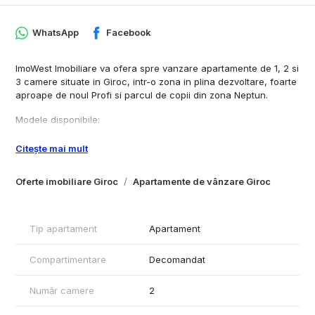
WhatsApp
Facebook
ImoWest Imobiliare va ofera spre vanzare apartamente de 1, 2 si
3 camere situate in Giroc, intr-o zona in plina dezvoltare, foarte
aproape de noul Profi si parcul de copii din zona Neptun.
Modele disponibile:
1 camera
Citește mai mult
39.26 mp + balcon - 82.000 Euro
41 mp + balcon 84.000 Euro
Oferte imobiliare Giroc
Apartamente de vânzare Giroc
2 camere:
45 mp utili + balcon - 83.000 Euro
47 mp + balcon - 85.000 Euro
Tip apartament
Apartament
52.70 mp utili + balcon - 96.000 Euro
54 mp utili + balcon - 99.000 Euro
Compartimentare
Decomandat
55.10 mp utili + balcon - 99.000 Euro
3 camere:
Număr camere
2
- 65.82 mp utili + gradina - 115.000 Euro
62.10 mp utili + balcon - 115.000 Euro