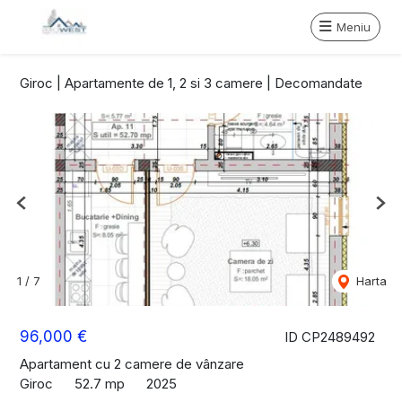
Meniu
Giroc | Apartamente de 1, 2 si 3 camere | Decomandate
Previous
Nex
1
/
7
Harta
96,000 €
ID CP2489492
Apartament cu 2 camere de vânzare
Giroc
52.7 mp
2025