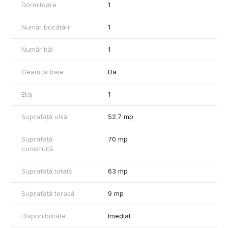
Dormitoare
1
Pretul include TVA si 1 loc de parcare.
Număr bucătării
1
Termen de predare Decembrie 2025 si Martie-Iunie 2026 pentru
unele blocuri
Număr băi
1
Geam la baie
Da
Etaj
1
Suprafață utilă
52.7 mp
Suprafață
70 mp
construită
Suprafață totală
63 mp
Suprafață terasă
9 mp
Disponibilitate
Imediat