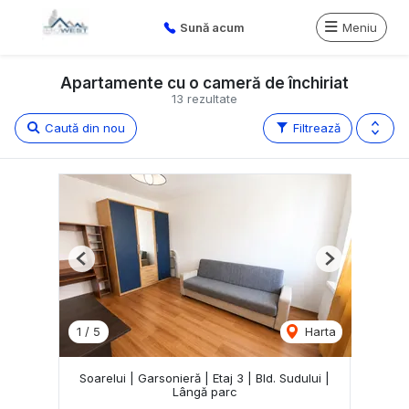
Sună acum
Meniu
Apartamente cu o cameră de închiriat
13 rezultate
Caută din nou
Filtrează
Previous
Next
1
/
5
Harta
Soarelui | Garsonieră | Etaj 3 | Bld. Sudului |
Lângă parc