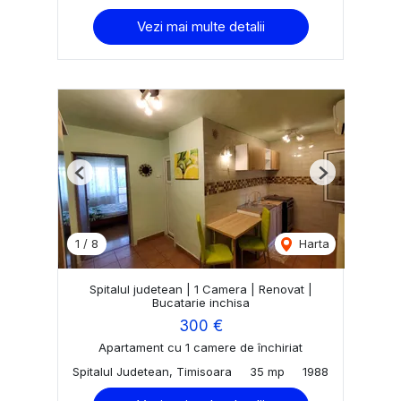
Vezi mai multe detalii
Previous
Next
1
/
8
Harta
Spitalul judetean | 1 Camera | Renovat |
Bucatarie inchisa
300 €
Apartament cu 1 camere de închiriat
Spitalul Judetean, Timisoara
35 mp
1988