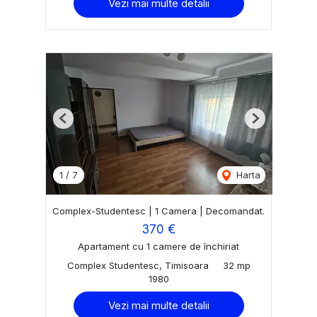
Vezi mai multe detalii
Previous
Next
1
/
7
Harta
Complex-Studentesc | 1 Camera | Decomandat.
370 €
Apartament cu 1 camere de închiriat
Complex Studentesc, Timisoara
32 mp
1980
Vezi mai multe detalii