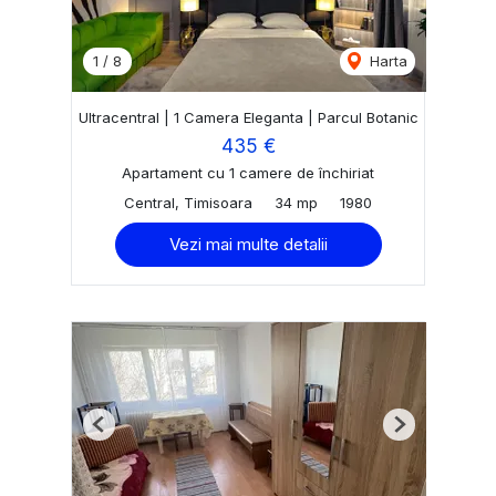
1
/
8
Harta
Ultracentral | 1 Camera Eleganta | Parcul Botanic
435 €
Apartament cu 1 camere de închiriat
Central, Timisoara
34 mp
1980
Vezi mai multe detalii
Previous
Next