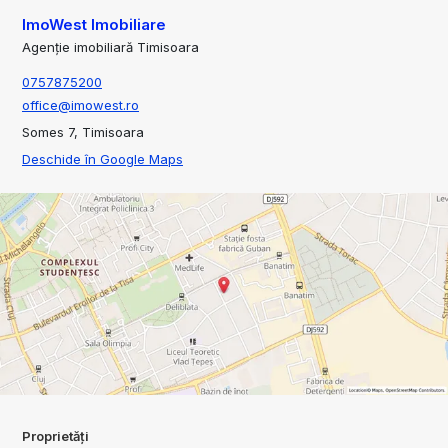
ImoWest Imobiliare
Agenție imobiliară Timisoara
0757875200
office@imowest.ro
Somes 7, Timisoara
Deschide în Google Maps
Proprietăți