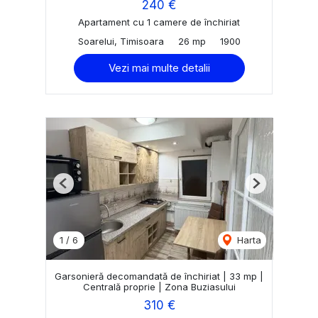
240 €
Apartament cu 1 camere de închiriat
Soarelui, Timisoara
26 mp
1900
Vezi mai multe detalii
Previous
Next
1
/
6
Harta
Garsonieră decomandată de închiriat | 33 mp |
Centrală proprie | Zona Buziasului
310 €