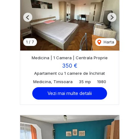
Previous
Next
1
/
7
Harta
Medicina | 1 Camera | Centrala Proprie
350 €
Apartament cu 1 camere de închiriat
Medicina, Timisoara
35 mp
1980
Vezi mai multe detalii