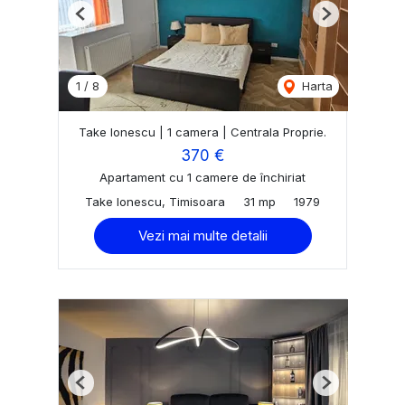
Previous
Next
1
/
8
Harta
Take Ionescu | 1 camera | Centrala Proprie.
370 €
Apartament cu 1 camere de închiriat
Take Ionescu, Timisoara
31 mp
1979
Vezi mai multe detalii
Previous
Next