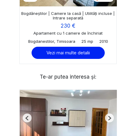
Bogdăneștilor | Camere la casă | Utilități incluse |
Intrare separată
230 €
Apartament cu 1 camere de închiriat
Bogdanestilor, Timisoara
25 mp
2010
Vezi mai multe detalii
Te-ar putea interesa și:
Previous
Next