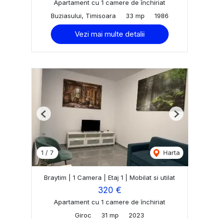
Apartament cu 1 camere de închiriat
Buziasului, Timisoara
33 mp
1986
Vezi mai multe detalii
Previous
Next
1
/
7
Harta
Braytim | 1 Camera | Etaj 1 | Mobilat si utilat
320 €
Apartament cu 1 camere de închiriat
Giroc
31 mp
2023