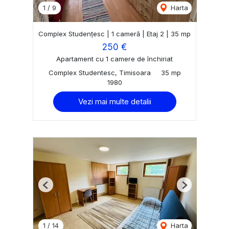
1
/
9
Harta
Complex Studențesc | 1 cameră | Etaj 2 | 35 mp
250 €
Apartament cu 1 camere de închiriat
Complex Studentesc, Timisoara
35 mp
1980
Vezi mai multe detalii
Previous
Next
1
/
14
Harta