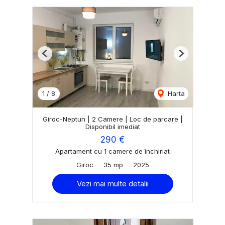
Previous
Next
1
/
8
Harta
Giroc-Neptun | 2 Camere | Loc de parcare |
Disponibil imediat
290 €
Apartament cu 1 camere de închiriat
Giroc
35 mp
2025
Vezi mai multe detalii