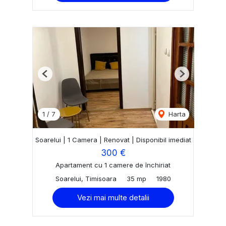
Previous
Next
1
/
7
Harta
Soarelui | 1 Camera | Renovat | Disponibil imediat
300 €
Apartament cu 1 camere de închiriat
Soarelui, Timisoara
35 mp
1980
Vezi mai multe detalii