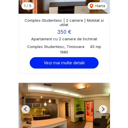
1
/
5
Harta
Complex-Studentesc | 2 camere | Mobilat si
utilat
350 €
Apartament cu 2 camere de închiriat
Complex Studentesc, Timisoara
45 mp
1980
Vezi mai multe detalii
Previous
Next