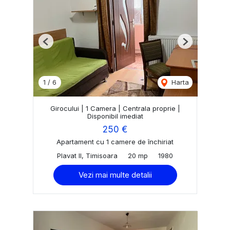
Previous
Next
1
/
6
Harta
Girocului | 1 Camera | Centrala proprie |
Disponibil imediat
250 €
Apartament cu 1 camere de închiriat
Plavat II, Timisoara
20 mp
1980
Vezi mai multe detalii