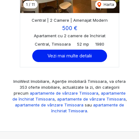
1
/
11
Harta
Central | 2 Camere | Amenajat Modern
500 €
Apartament cu 2 camere de închiriat
Central, Timisoara
52 mp
1980
Vezi mai multe detalii
ImoWest Imobiliare, Agenție imobiliară Timisoara, va ofera
353 oferte imobiliare, actualizate la zi, din categorii
precum
apartamente de vânzare Timisoara
,
apartamente
de închiriat Timisoara
,
apartamente de vânzare Timisoara
,
apartamente de vânzare Timisoara
sau
apartamente de
închiriat Timisoara
.