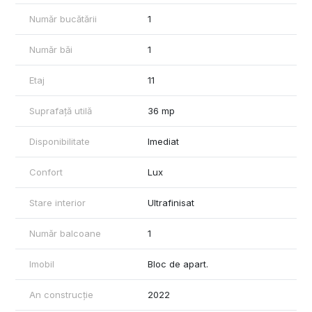
Număr bucătării
1
Număr băi
1
Etaj
11
Suprafață utilă
36 mp
Disponibilitate
Imediat
Confort
Lux
Stare interior
Ultrafinisat
Număr balcoane
1
Imobil
Bloc de apart.
An construcție
2022