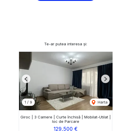
Te-ar putea interesa și:
Previous
Next
1
/
9
Harta
Giroc | 3 Camere | Curte închisă | Mobilat-Utilat |
loc de Parcare
129,500 €