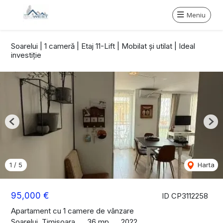
Meniu
Soarelui | 1 cameră | Etaj 11-Lift | Mobilat și utilat | Ideal
investiție
Previous
Nex
1
/
5
Harta
95,000 €
ID CP3112258
Apartament cu 1 camere de vânzare
Soarelui, Timisoara
36 mp
2022