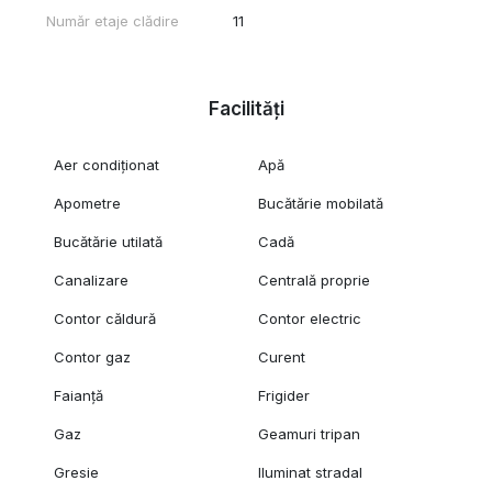
Număr etaje clădire
11
Facilități
Aer condiționat
Apă
Apometre
Bucătărie mobilată
Bucătărie utilată
Cadă
Canalizare
Centrală proprie
Contor căldură
Contor electric
Contor gaz
Curent
Faianță
Frigider
Gaz
Geamuri tripan
Gresie
Iluminat stradal