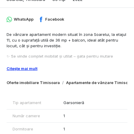
WhatsApp
Facebook
De vânzare apartament modern situat în zona Soarelui, la etajul
11, cu o suprafață utilă de 36 mp + balcon, ideal atât pentru
locuit, cât și pentru investiție.
✨ Se vinde complet mobilat și utilat – gata pentru mutare
imediată.
Citește mai mult
✔️ Bucătărie utilată cu electrocasnice Gorenje, Hansa și Beko
✔️ Centrală termică Ariston
Oferte imobiliare Timisoara
Apartamente de vânzare Timisoar
✔️ Aer condiționat Romstal
✔️ Mobilier modern
✔️ Compartimentare practică și spațiu bine optimizat
✔️ Balcon cu priveliște panoramică
Tip apartament
Garsonieră
📍 Zonă foarte bună, aproape de magazine, mijloace de
Număr camere
1
transport, restaurante și alte puncte de interes.
Contactați ImoWest Imobiliare pentru detalii și programare.
Dormitoare
1