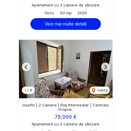
Apartament cu 3 camere de vânzare
Giroc
63 mp
2020
Vezi mai multe detalii
Previous
Next
1
/
9
Harta
Iosefin | 2 Camere | Etaj Intermediar | Centrala
Proprie.
79,999 €
Apartament cu 2 camere de vânzare