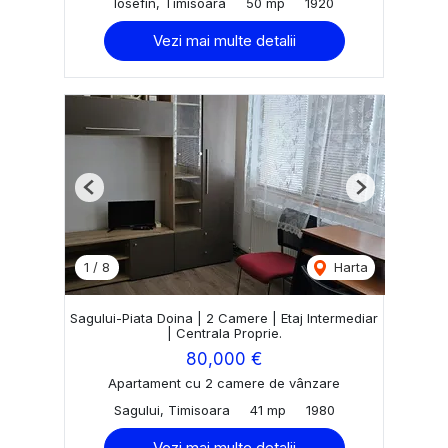
Iosefin, Timisoara
50 mp
1920
Vezi mai multe detalii
Previous
Next
1
/
8
Harta
Sagului-Piata Doina | 2 Camere | Etaj Intermediar
| Centrala Proprie.
80,000 €
Apartament cu 2 camere de vânzare
Sagului, Timisoara
41 mp
1980
Vezi mai multe detalii