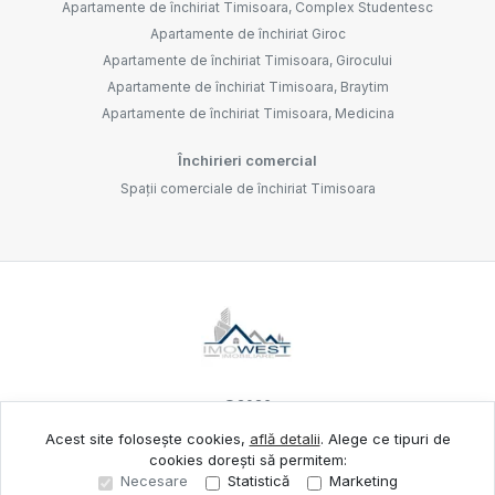
Apartamente de închiriat Timisoara, Complex Studentesc
Apartamente de închiriat Giroc
Apartamente de închiriat Timisoara, Girocului
Apartamente de închiriat Timisoara, Braytim
Apartamente de închiriat Timisoara, Medicina
Închirieri comercial
Spații comerciale de închiriat Timisoara
©
2026
Acest site folosește cookies,
află detalii
.
Alege ce tipuri de
cookies dorești să permitem:
Site creat în
Necesare
Statistică
Marketing