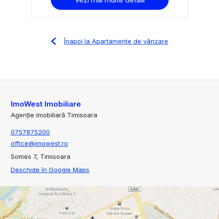
Înapoi la Apartamente de vânzare
ImoWest Imobiliare
Agenție imobiliară Timisoara
0757875200
office@imowest.ro
Somes 7, Timisoara
Deschide în Google Maps