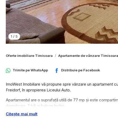
1
/
5
Oferte imobiliare Timisoara
Apartamente de vânzare Timisoar
Trimite pe
WhatsApp
Distribuie pe
Facebook
ImoWest Imobiliare vă propune spre vânzare un apartament cu 4
Freidorf, în apropierea Liceului Auto.
Apartamentul are o suprafață utilă de 77 mp și este compartime
dormitoare, 2 băi și balcon închis.
Citește mai mult
Locuința beneficiază de centrală termică proprie pe gaz, geamur