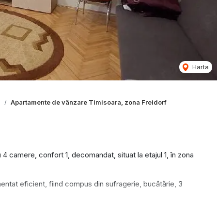
Harta
a
Apartamente de vânzare Timisoara, zona Freidorf
 camere, confort 1, decomandat, situat la etajul 1, în zona
ntat eficient, fiind compus din sufragerie, bucătărie, 3
i termopan, gresie, faianță, parchet și ușă metalică la intrare,