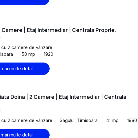
 2 Camere | Etaj Intermediar | Centrala Proprie.
€
 cu 2 camere de vânzare
misoara
50 mp
1920
 mai multe detalii
iata Doina | 2 Camere | Etaj Intermediar | Centrala
€
 cu 2 camere de vânzare
Sagului, Timisoara
41 mp
1980
 mai multe detalii