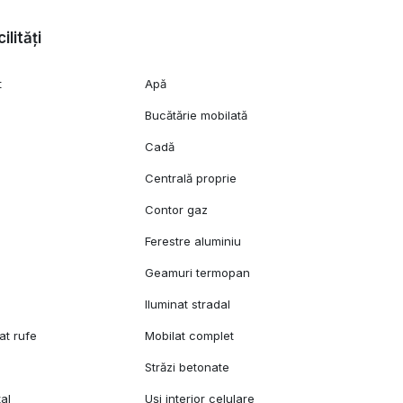
ilități
t
Apă
Bucătărie mobilată
Cadă
Centrală proprie
c
Contor gaz
Ferestre aluminiu
Geamuri termopan
Iluminat stradal
at rufe
Mobilat complet
Străzi betonate
al
Uși interior celulare