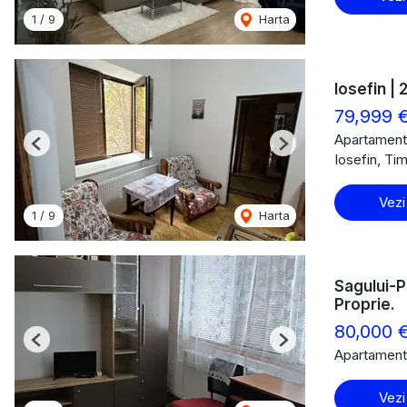
1
/
9
Harta
Iosefin |
79,999 
Apartament
Previous
Next
Iosefin, Ti
Vezi
1
/
9
Harta
Sagului-P
Proprie.
80,000 
Previous
Next
Apartament
Vezi