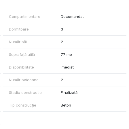
gătit pentru mutare imediată.
Compartimentare
Decomandat
tăți în apropiere:
Dormitoare
3
Număr băi
2
Suprafață utilă
77 mp
ă și centrul orașului, la aproximativ 100 m distanță.
Disponibilitate
Imediat
entul este ideal atât pentru locuit, cât și pentru investiție.
Număr balcoane
2
Stadiu construcție
Finalizată
Tip construcție
Beton