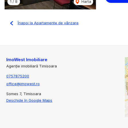
1
/
8
Harta
Înapoi la Apartamente de vânzare
ImoWest Imobiliare
Agenție imobiliară Timisoara
0757875200
office@imowest.ro
Somes 7, Timisoara
Deschide în Google Maps