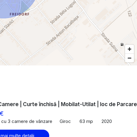
Camere | Curte închisă | Mobilat-Utilat | loc de Parcare
 €
 cu 3 camere de vânzare
Giroc
63 mp
2020
 mai multe detalii