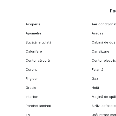
Fac
Acoperiș
Aer condiționa
Apometre
Aragaz
Bucătărie utilată
Cabină de duș
Calorifere
Canalizare
Contor căldură
Contor electri
Curent
Faianță
Frigider
Gaz
Gresie
Hotă
Interfon
Mașină de spăl
Parchet laminat
Străzi asfaltate
TV
Ușă intrare met