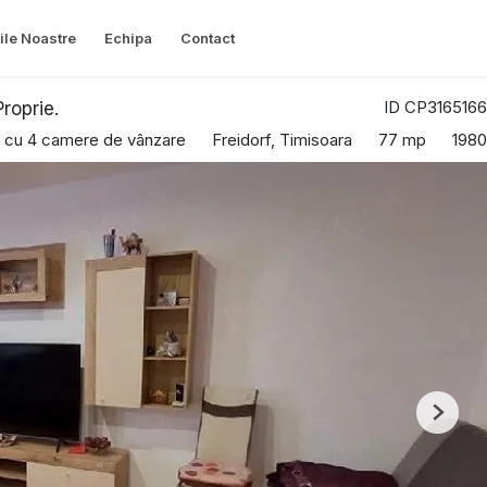
ile Noastre
Echipa
Contact
ID CP3165166
roprie.
 cu 4 camere de vânzare
Freidorf, Timisoara
77 mp
1980
Next