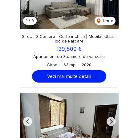
1
/
9
Harta
Giroc | 3 Camere | Curte închisă | Mobilat-Utilat |
loc de Parcare
129,500 €
Apartament cu 3 camere de vânzare
Giroc
63 mp
2020
Vezi mai multe detalii
Previous
Next