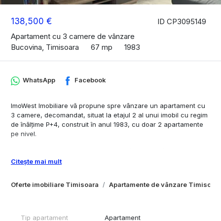
138,500 €
ID CP3095149
Apartament cu 3 camere de vânzare
Bucovina, Timisoara
67 mp
1983
WhatsApp
Facebook
ImoWest Imobiliare vă propune spre vânzare un apartament cu
3 camere, decomandat, situat la etajul 2 al unui imobil cu regim
de înălțime P+4, construit în anul 1983, cu doar 2 apartamente
pe nivel.
Apartamentul este amplasat într-o zonă excelentă – Bucovina,
ideală atât pentru locuit, cât și pentru investiție, având acces
Citește mai mult
rapid la toate facilitățile importante.
Oferte imobiliare Timisoara
Apartamente de vânzare Timisoar
Detalii proprietate:
✔ suprafață totală: 70 mp (inclusiv balcon)
✔ 3 camere decomandate
✔ 2 băi
Tip apartament
Apartament