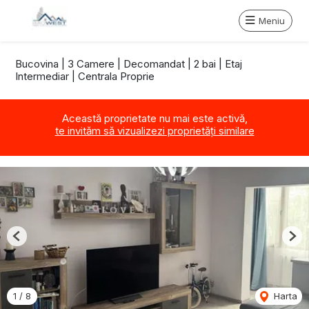
Meniu
Bucovina | 3 Camere | Decomandat | 2 bai | Etaj
Intermediar | Centrala Proprie
Această proprietate nu mai este activă,
te invităm să vizualizezi proprietăți similare
Previous
Nex
1
/
8
Harta