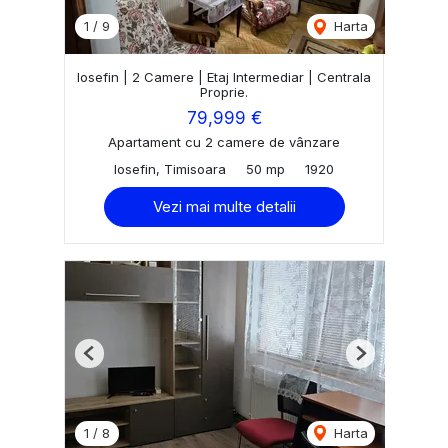
1
/
9
Harta
Iosefin | 2 Camere | Etaj Intermediar | Centrala
Proprie.
79,999 €
Apartament cu 2 camere de vânzare
Iosefin, Timisoara
50 mp
1920
Vezi mai multe detalii
Previous
Next
1
/
8
Harta