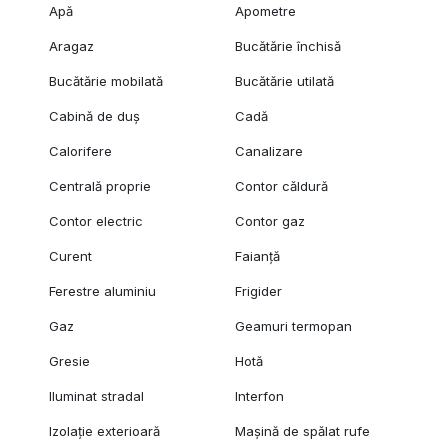
Apă
Apometre
Aragaz
Bucătărie închisă
Bucătărie mobilată
Bucătărie utilată
Cabină de duș
Cadă
Calorifere
Canalizare
Centrală proprie
Contor căldură
Contor electric
Contor gaz
Curent
Faianță
Ferestre aluminiu
Frigider
Gaz
Geamuri termopan
Gresie
Hotă
Iluminat stradal
Interfon
Izolație exterioară
Mașină de spălat rufe