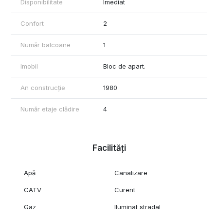
Disponibilitate
Imediat
Contactați ImoWest Imobiliare pentru detalii și programare.
Confort
2
Număr balcoane
1
Imobil
Bloc de apart.
An construcție
1980
Număr etaje clădire
4
Facilități
Apă
Canalizare
CATV
Curent
Gaz
Iluminat stradal