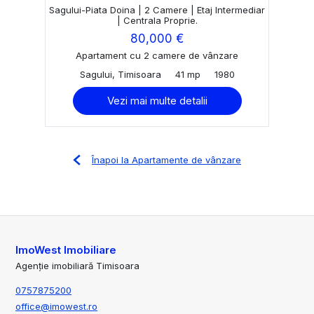
Sagului-Piata Doina | 2 Camere | Etaj Intermediar
| Centrala Proprie.
80,000 €
Apartament cu 2 camere de vânzare
Sagului, Timisoara
41 mp
1980
Vezi mai multe detalii
Înapoi la Apartamente de vânzare
ImoWest Imobiliare
Agenție imobiliară Timisoara
0757875200
office@imowest.ro