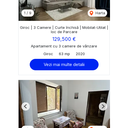
1
/
9
Harta
Giroc | 3 Camere | Curte închisă | Mobilat-Utilat |
loc de Parcare
129,500 €
Apartament cu 3 camere de vânzare
Giroc
63 mp
2020
Vezi mai multe detalii
Previous
Next