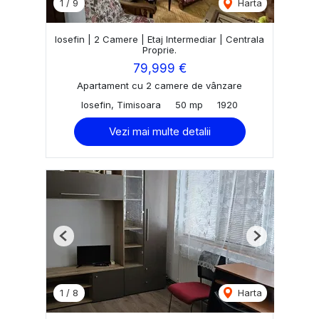
1
/
9
Harta
Iosefin | 2 Camere | Etaj Intermediar | Centrala
Proprie.
79,999 €
Apartament cu 2 camere de vânzare
Iosefin, Timisoara
50 mp
1920
Vezi mai multe detalii
Previous
Next
1
/
8
Harta