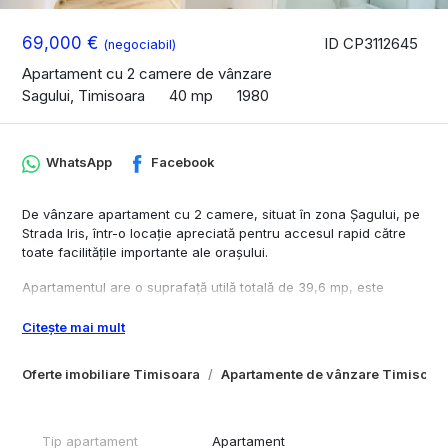
69,000 €
ID CP3112645
(negociabil)
Apartament cu 2 camere de vânzare
Sagului, Timisoara
40 mp
1980
WhatsApp
Facebook
De vânzare apartament cu 2 camere, situat în zona Șagului, pe
Strada Iris, într-o locație apreciată pentru accesul rapid către
toate facilitățile importante ale orașului.
Apartamentul are o suprafață utilă totală de 39,6 mp, este
confort 2, amplasat la etajul 3 și beneficiază de orientare
estică, oferind lumină naturală plăcută în prima parte a zilei și o
Citește mai mult
priveliște către multă vegetație și spații verzi.
Oferte imobiliare Timisoara
Apartamente de vânzare Timisoar
Compartimentare:
hol
living
Tip apartament
Apartament