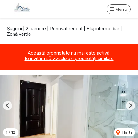
Meniu
Șagului | 2 camere | Renovat recent | Etaj intermediar |
Zonă verde
Această proprietate nu mai este activă,
te invităm să vizualizezi proprietăți similare
Previous
Nex
1
/
12
Harta