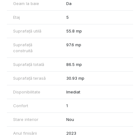
Geam la baie
Da
Etaj
5
Suprafață utilă
55.8 mp
Suprafață
97.6 mp
construită
Suprafață totală
86.5 mp
Suprafață terasă
30.93 mp
Disponibilitate
Imediat
Confort
1
Stare interior
Nou
Anul finisării
2023