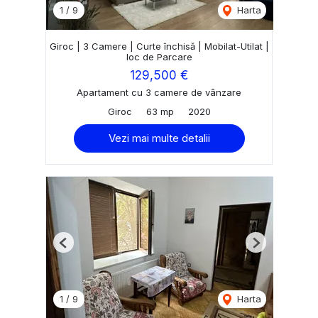
1
/
9
Harta
Giroc | 3 Camere | Curte închisă | Mobilat-Utilat |
loc de Parcare
129,500 €
Apartament cu 3 camere de vânzare
Giroc
63 mp
2020
Vezi mai multe detalii
Previous
Next
1
/
9
Harta