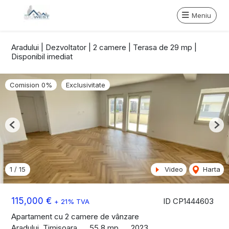
Meniu
Aradului | Dezvoltator | 2 camere | Terasa de 29 mp |
Disponibil imediat
Comision 0%
Exclusivitate
Previous
Nex
1
/
15
Video
Harta
115,000 €
ID CP1444603
+ 21% TVA
Apartament cu 2 camere de vânzare
Aradului, Timisoara
55.8 mp
2023