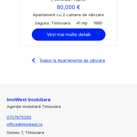
80,000 €
Apartament cu 2 camere de vânzare
Sagului, Timisoara
41 mp
1980
Vezi mai multe detalii
Înapoi la Apartamente de vânzare
ImoWest Imobiliare
Agenție imobiliară Timisoara
0757875200
office@imowest.ro
Somes 7, Timisoara