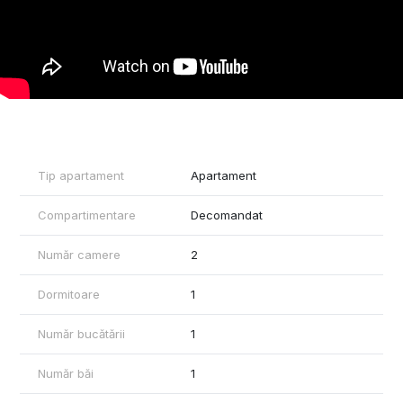
o Tamplarie exterioara marca Rehau PVC cu sticla tripla
o Usi interioare
o Incalzire in pardoseala marca Rehau
o Termostat de ambient in fiecare camera
o Centrala proprie in condensatie Bosch
o Instalație electrica Gewis
o Instalatie sistem climatizare
o Lift
Sunt disponibile si alte tipuri de apartamente cu suprafete
cuprinse intre 49 si 74 mp.
Tip apartament
Apartament
2 camere:
Compartimentare
Decomandat
- 56 mp utili + terasa 29 mp, etaj retras
3 camere:
Număr camere
2
- 69 mp utili + terasa 10mp, etaj 1-4
- 71 mp utili + terasa 10 mp, etaj 1-4
Dormitoare
1
- 74 mp utili + terasa 10 mp, etaj 1-4
Număr bucătării
1
- 75.82 mp utili + terasa 42.53 mp, etaj retras
- 76.58 mp utili + terasa 44 mp, etaj retras
Număr băi
1
Pretul afisat nu contine TVA!!!