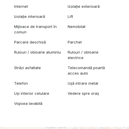
Internet
Izolație exterioară
Izolație interioară
Lift
Mijloace de transport în
Nemobilat
comun
Parcare deschisă
Parchet
Rulouri / obloane aluminiu
Rulouri / obloane
electrice
Străzi asfaltate
Telecomandă poartă
acces auto
Telefon
Ușă intrare metal
Uși interior celulare
Vedere spre oraș
Vopsea lavabilă