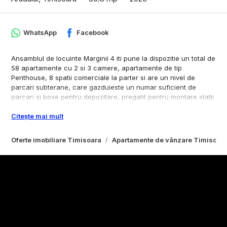
WhatsApp
Facebook
Ansamblul de locuinte Marginii 4 iti pune la dispozitie un total de
58 apartamente cu 2 si 3 camere, apartamente de tip
Penthouse, 8 spatii comerciale la parter si are un nivel de
parcari subterane, care gazduieste un numar suficient de
parcari si boxe pentru depozitare, pregatit pentru montare stații
de încărcare autoturisme electrice și hybrid.
Citește mai mult
Situat intr-o zona apreciata de toti Timisorenii: zona Aradului.
Aceasta zona iti ofera acces la transport public, spatii verzi,
unitati bancare, unitati medicale, scoli publice si private, centre
Oferte imobiliare Timisoara
Apartamente de vânzare Timisoar
comerciale.
Facilitati:
o Beton clasa C 30/37 ( B 450 ), beton folosit la toata
constructia
o Izolatie fonică între apartamente
o Gresie si faianța la alegere
o Balcoane de tip logie
o Rulouri de aluminiu electrice