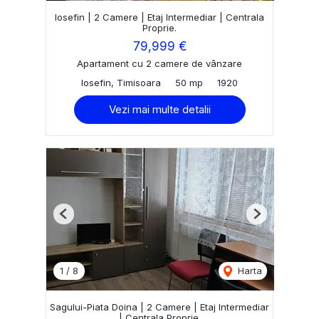
Iosefin | 2 Camere | Etaj Intermediar | Centrala
Proprie.
79,999 €
Apartament cu 2 camere de vânzare
Iosefin, Timisoara
50 mp
1920
Vezi mai multe detalii
Previous
Next
1
/
8
Harta
Sagului-Piata Doina | 2 Camere | Etaj Intermediar
| Centrala Proprie.