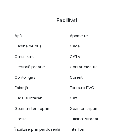
Facilități
Apă
Apometre
Cabină de duș
Cadă
Canalizare
CATV
Centrală proprie
Contor electric
Contor gaz
Curent
Faianță
Ferestre PVC
Garaj subteran
Gaz
Geamuri termopan
Geamuri tripan
Gresie
Iluminat stradal
Încălzire prin pardoseală
Interfon