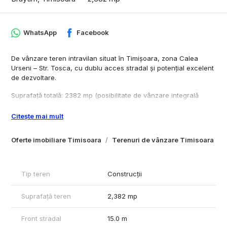
WhatsApp
Facebook
De vânzare teren intravilan situat în Timișoara, zona Calea
Urseni – Str. Tosca, cu dublu acces stradal și potențial excelent
de dezvoltare.
Suprafață totală: 2382 mp (posibilitate de vânzare integrală
4765 mp sau parcelare în 2 loturi egale de 2382 mp fiecare)
Citește mai mult
Asteptam si Certificatul de Urbansim
Caracteristici:
Oferte imobiliare Timisoara
Terenuri de vânzare Timisoara
Teren intravilan
Deschidere la 2 străzi: Calea Urseni și Str. Tosca
Front stradal Calea Urseni: 15 m
Tip teren
Construcții
Front stradal Str. Tosca: 13,8 m
Lungime: 325 m
Suprafață teren
2,382 mp
Acces auto facil din ambele părți
Avantaje:
Front stradal
15.0 m