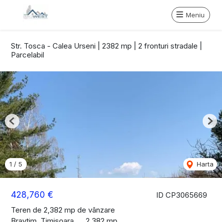
Meniu
Str. Tosca - Calea Urseni | 2382 mp | 2 fronturi stradale |
Parcelabil
Previous
Nex
1
/
5
Harta
428,760 €
ID CP3065669
Teren de 2,382 mp de vânzare
Braytim, Timisoara
2,382 mp