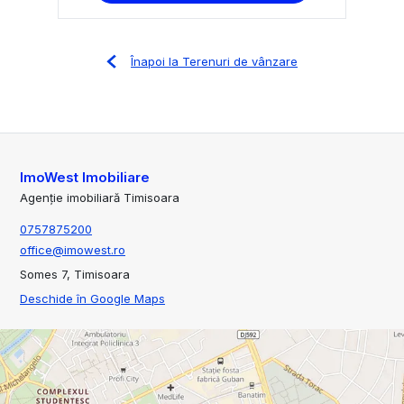
Înapoi la Terenuri de vânzare
ImoWest Imobiliare
Agenție imobiliară Timisoara
0757875200
office@imowest.ro
Somes 7, Timisoara
Deschide în Google Maps