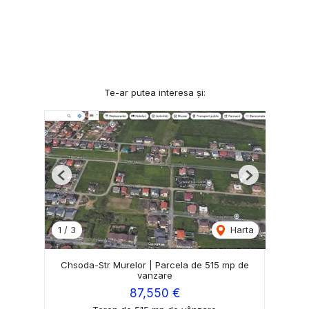
Te-ar putea interesa și:
Previous
Next
1
/
3
Harta
Chsoda-Str Murelor | Parcela de 515 mp de
vanzare
87,550 €