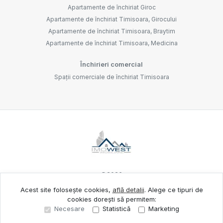
Apartamente de închiriat Giroc
Apartamente de închiriat Timisoara, Girocului
Apartamente de închiriat Timisoara, Braytim
Apartamente de închiriat Timisoara, Medicina
Închirieri comercial
Spații comerciale de închiriat Timisoara
©
2026
Acest site folosește cookies,
află detalii
.
Alege ce tipuri de
cookies dorești să permitem:
Site creat în
Necesare
Statistică
Marketing