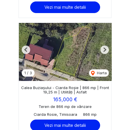
Vezi mai multe detalii
Previous
Next
1
/
3
Harta
Calea Buziașului - Ciarda Roșie | 866 mp | Front
19,25 m | Utilități | Asfalt
165,000 €
Teren de 866 mp de vânzare
Ciarda Rosie, Timisoara
866 mp
Vezi mai multe detalii