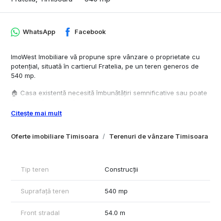
WhatsApp
Facebook
ImoWest Imobiliare vă propune spre vânzare o proprietate cu
potențial, situată în cartierul Fratelia, pe un teren generos de
540 mp.
🏠 Casa existentă necesită îmbunătățiri semnificative sau poate
fi demolată, terenul fiind ideal pentru construirea unei locuințe
noi.
Citește mai mult
📍 Locație excelentă: străzi asfaltate, acces facil din toate
Oferte imobiliare Timisoara
Terenuri de vânzare Timisoara
direcțiile, în apropiere de Kaufland, Lidl, mijloace de transport și
alte puncte de interes.
🔌 Utilități: toate racordările sunt disponibile (apă, gaz,
Tip teren
Construcții
canalizare, curent).
Suprafață teren
540 mp
✅ Ideal pentru construcția unei case de familie sau ca
investiție.
Front stradal
54.0 m
Sunați pentru detalii sau programare!