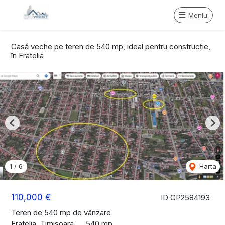
Meniu
Casă veche pe teren de 540 mp, ideal pentru construcție,
în Fratelia
Previous
Nex
1
/
6
Harta
110,000 €
ID CP2584193
Teren de 540 mp de vânzare
Fratelia, Timisoara
540 mp