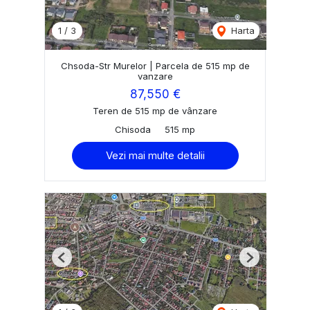
1
/
3
Harta
Chsoda-Str Murelor | Parcela de 515 mp de
vanzare
87,550 €
Teren de 515 mp de vânzare
Chisoda
515 mp
Vezi mai multe detalii
Previous
Next