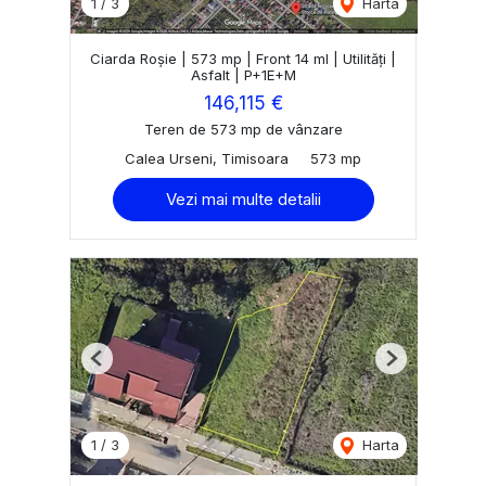
1
/
3
Harta
Ciarda Roșie | 573 mp | Front 14 ml | Utilități |
Asfalt | P+1E+M
146,115 €
Teren de 573 mp de vânzare
Calea Urseni, Timisoara
573 mp
Vezi mai multe detalii
Previous
Next
1
/
3
Harta