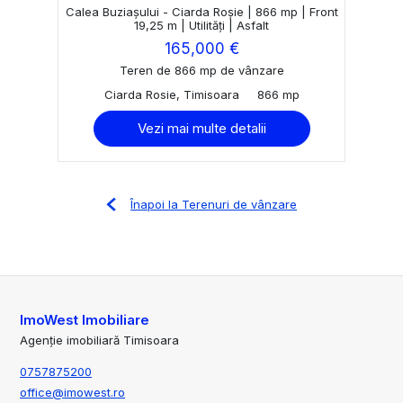
Calea Buziașului - Ciarda Roșie | 866 mp | Front
19,25 m | Utilități | Asfalt
165,000 €
Teren de 866 mp de vânzare
Ciarda Rosie, Timisoara
866 mp
Vezi mai multe detalii
Înapoi la Terenuri de vânzare
ImoWest Imobiliare
Agenție imobiliară Timisoara
0757875200
office@imowest.ro