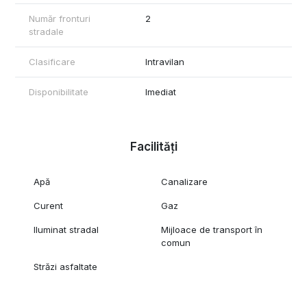
Număr fronturi
2
stradale
Clasificare
Intravilan
Disponibilitate
Imediat
Facilități
Apă
Canalizare
Curent
Gaz
Iluminat stradal
Mijloace de transport în
comun
Străzi asfaltate