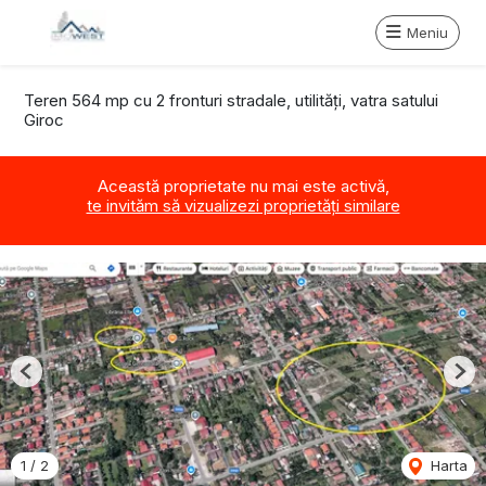
Meniu
Teren 564 mp cu 2 fronturi stradale, utilități, vatra satului
Giroc
Această proprietate nu mai este activă,
te invităm să vizualizezi proprietăți similare
Previous
Nex
1
/
2
Harta