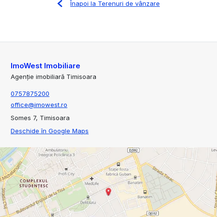
Înapoi la Terenuri de vânzare
ImoWest Imobiliare
Agenție imobiliară Timisoara
0757875200
office@imowest.ro
Somes 7, Timisoara
Deschide în Google Maps