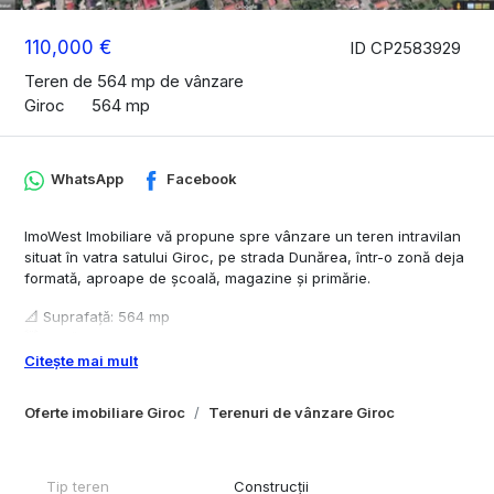
110,000 €
ID CP2583929
Teren de 564 mp de vânzare
Giroc
564 mp
WhatsApp
Facebook
ImoWest Imobiliare vă propune spre vânzare un teren intravilan
situat în vatra satului Giroc, pe strada Dunărea, într-o zonă deja
formată, aproape de școală, magazine și primărie.
📐 Suprafață: 564 mp
🚧 Două fronturi stradale opuse
⚡ Utilități: toate disponibile pe parcelă
Citește mai mult
Ideal pentru construcție casă individuală sau proiect rezidențial.
Oferte imobiliare Giroc
Terenuri de vânzare Giroc
Zonă liniștită, acces facil spre oraș.
📞 Sunați pentru detalii sau programare!
Tip teren
Construcții