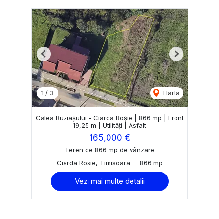
Previous
Next
1
/
3
Harta
Calea Buziașului - Ciarda Roșie | 866 mp | Front
19,25 m | Utilități | Asfalt
165,000 €
Teren de 866 mp de vânzare
Ciarda Rosie, Timisoara
866 mp
Vezi mai multe detalii