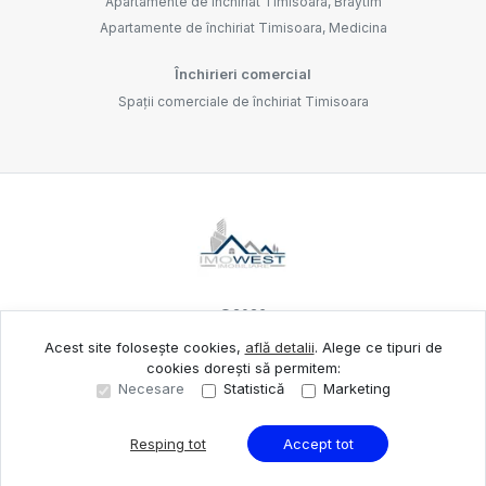
Apartamente de închiriat Timisoara, Braytim
Apartamente de închiriat Timisoara, Medicina
Închirieri comercial
Spații comerciale de închiriat Timisoara
©
2026
Acest site folosește cookies,
află detalii
.
Alege ce tipuri de
cookies dorești să permitem:
Site creat în
Necesare
Statistică
Marketing
Resping tot
Accept tot