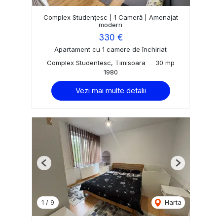
Complex Studențesc | 1 Cameră | Amenajat
modern
330 €
Apartament cu 1 camere de închiriat
Complex Studentesc, Timisoara
30 mp
1980
Vezi mai multe detalii
Previous
Next
1
/
9
Harta