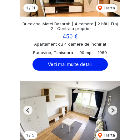
1
/
11
Harta
Bucovina-Matei Basarab | 4 camere | 2 băi | Etaj
2 | Centrala proprie
450 €
Apartament cu 4 camere de închiriat
Bucovina, Timisoara
90 mp
1980
Vezi mai multe detalii
Previous
Next
1
/
5
Harta