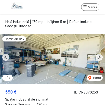
Meniu
Hală industrială | 170 mp | Înălțime 5 m | Rafturi incluse |
Sacoșu Turcesc
Comision 0%
Previous
Nex
1
/
8
Harta
550 €
ID CP3070253
Spațiu industrial de închiriat
Sacosu Turcesc
170 mp