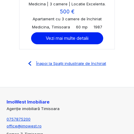
Medicina | 3 camere | Locatie Excelenta.
500 €
Apartament cu 3 camere de închiriat
Medicina, Timisoara
60 mp
1987
Vezi mai multe detalii
Înapoi la Spații industriale de închiriat
ImoWest Imobiliare
Agenție imobiliară Timisoara
0757875200
office@imowest.ro
Somes 7, Timisoara