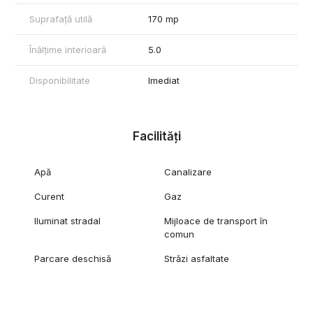
Opțiune suplimentară:
Suprafață utilă
170 mp
Birou separat de aprox. 18 mp (200 €/lună), ideal pentru
activități administrative sau coordonare
Înălțime interioară
5.0
Spațiul permite flexibilitate, putând fi închiriat hală + birou
împreună sau separat, în funcție de necesități.
Disponibilitate
Imediat
Pentru detalii și vizionări, contactați ImoWest Imobiliare.
Facilități
Apă
Canalizare
Curent
Gaz
Iluminat stradal
Mijloace de transport în
comun
Parcare deschisă
Străzi asfaltate