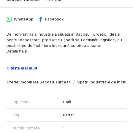
WhatsApp
Facebook
De închiriat hală industrială situată în Sacoșu Turcesc, ideală
pentru depozitare, producție ușoară sau activități logistice, cu
posibilitate de închiriere împreună cu birou separat.
Detalii hală:
Suprafață: 170 mp
Citește mai mult
Înălțime: 4 m (partea joasă) / 5 m (partea înaltă)
Oferte imobiliare Sacosu Turcesc
Spații industriale de închiri
Lumina naturală
Grup sanitar
Tip imobil
Hală
Rafturi incluse
Banc de lucru
Etaj
Parter
Posibilitate predare cu compresor
Număr camere
1