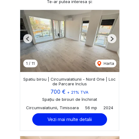
Te-ar putea interesa și:
Previous
Next
1
/
11
Harta
Spatiu birou | Circumvalatiunii - Nord One | Loc
de Parcare Inclus
700 €
+ 21% TVA
Spațiu de birouri de închiriat
Circumvalatiunii, Timisoara
56 mp
2024
Vezi mai multe detalii