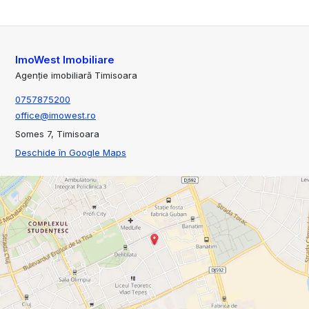
ImoWest Imobiliare
Agenție imobiliară Timisoara
0757875200
office@imowest.ro
Somes 7, Timisoara
Deschide în Google Maps