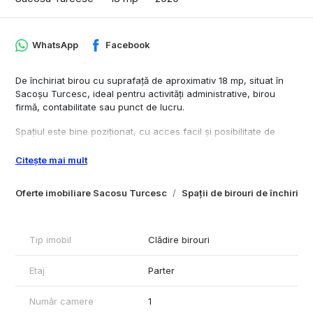
WhatsApp
Facebook
De închiriat birou cu suprafață de aproximativ 18 mp, situat în
Sacoșu Turcesc, ideal pentru activități administrative, birou
firmă, contabilitate sau punct de lucru.
Spațiul este bine poziționat, cu acces facil și posibilitate de
integrare într-un ansamblu mai mare de spații comerciale și
industriale.
Citește mai mult
Detalii:
Oferte imobiliare Sacosu Turcesc
Spații de birouri de închiria
Suprafață: aprox. 18 mp
Spațiu separat, ușor de amenajat
Ideal birou administrativ / firmă / punct operare
Tip imobil
Clădire birouri
Posibilitate de închiriere împreună cu hală sau spațiu comercial
Etaj
Parter
Pentru detalii și programare vizionare, contactați ImoWest
Imobiliare.
Număr camere
1