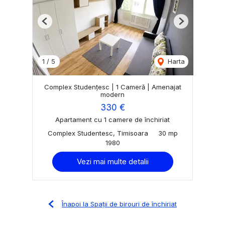
Previous
Next
1
/
5
Harta
Complex Studențesc | 1 Cameră | Amenajat
modern
330 €
Apartament cu 1 camere de închiriat
Complex Studentesc, Timisoara
30 mp
1980
Vezi mai multe detalii
Înapoi la Spații de birouri de închiriat