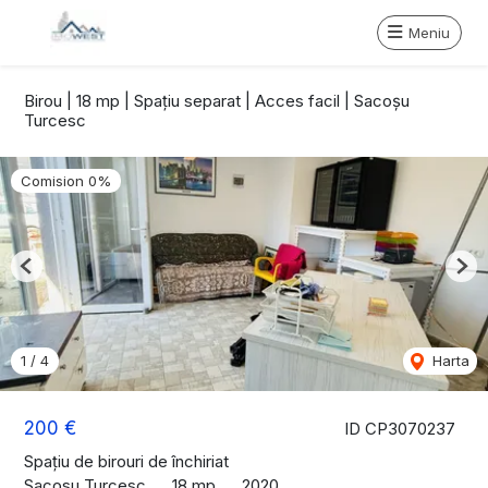
Meniu
Birou | 18 mp | Spațiu separat | Acces facil | Sacoșu
Turcesc
Comision 0%
Previous
Nex
1
/
4
Harta
200 €
ID CP3070237
Spațiu de birouri de închiriat
Sacosu Turcesc
18 mp
2020