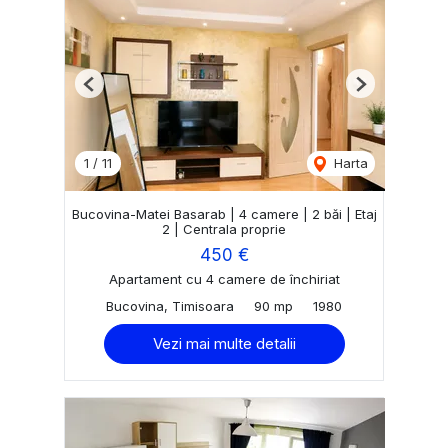
Previous
Next
1
/
11
Harta
Bucovina-Matei Basarab | 4 camere | 2 băi | Etaj
2 | Centrala proprie
450 €
Apartament cu 4 camere de închiriat
Bucovina, Timisoara
90 mp
1980
Vezi mai multe detalii