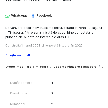
WhatsApp
Facebook
De vânzare casă individuală modernă, situată în zona Buziașului
– Timișoara, într-o zonă liniștită de case, bine conectată la
principalele puncte de interes ale orașului.
Construită în anul 2008 și renovată integral în 2020,
proprietatea se remarcă printr-o compartimentare practică,
spații luminoase și un design interior în stil scandinav, ideal
Citește mai mult
pentru o familie care își dorește confort și funcționalitate.
Oferte imobiliare Timisoara
Case de vânzare Timisoara
Cas
Suprafață utilă: 135 mp
Suprafață construită: 169 mp
Suprafață teren: 327 mp
Regim de înălțime: P + Mansardă
Număr camere
4
Structură: cărămidă
Stare tehnică: foarte bună
Dormitoare
2
Compartimentare:
Parter: hol, living + dining + bucătărie open-space, birou, baie,
Număr băi
2