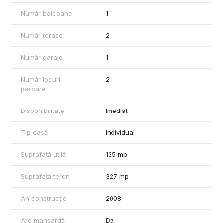
terasă, garaj
Mansardă: hol, 2 dormitoare, baie, balcon
Număr balcoane
1
Pod pentru depozitare.
Număr terase
2
Exteriorul proprietății este amenajat complet și oferă un spațiu
ideal pentru relaxare: gazon cu sistem de aspersoare, pavaj
Număr garaje
1
decorativ, zonă de grătar și gard viu din leylandi pentru
intimitate.
Număr locuri
2
parcare
Locuința se vinde complet mobilată și utilată, exact ca în
fotografii, fiind pregătită pentru mutare imediată.
Disponibilitate
Imediat
Localizarea este un avantaj important, cu acces rapid către
supermarketuri, școală și grădiniță, fiind potrivită pentru viața de
Tip casă
Individual
familie.
ID intern: CP2969855
Suprafață utilă
135 mp
Contactați ImoWest Imobiliare pentru detalii și programare.
Suprafață teren
327 mp
An construcție
2008
Are mansardă
Da