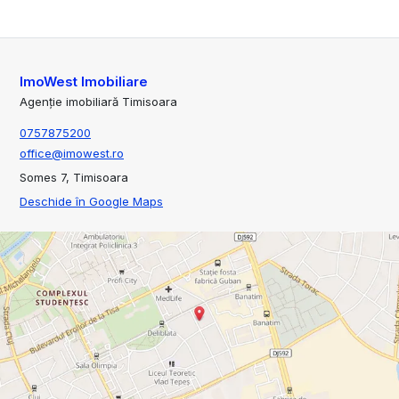
ImoWest Imobiliare
Agenție imobiliară Timisoara
0757875200
office@imowest.ro
Somes 7, Timisoara
Deschide în Google Maps