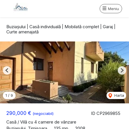
Meniu
Buziașului | Casă individuală | Mobilată complet | Garaj |
Curte amenajată
Previous
Nex
1
/
9
Harta
290,000 €
ID CP2969855
(negociabil)
Casă / Vilă cu 4 camere de vânzare
Buziasului, Timisoara
135 mp
2008