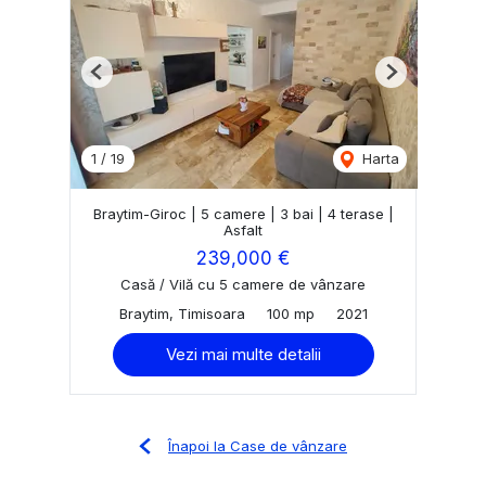
Previous
Next
1
/
19
Harta
Braytim-Giroc | 5 camere | 3 bai | 4 terase |
Asfalt
239,000 €
Casă / Vilă cu 5 camere de vânzare
Braytim, Timisoara
100 mp
2021
Vezi mai multe detalii
Înapoi la Case de vânzare