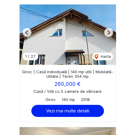
Previous
Next
1
/
27
Harta
Giroc | Casă individuală | 140 mp utili | Mobilată-
Utilata | Teren 354 mp
260,000 €
Casă / Vilă cu 5 camere de vânzare
Giroc
140 mp
2018
Vezi mai multe detalii