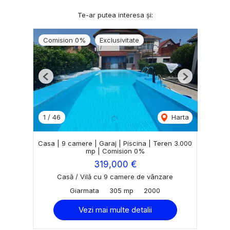
Te-ar putea interesa și:
Comision 0%
Exclusivitate
Previous
Next
1
/
46
Harta
Casa | 9 camere | Garaj | Piscina | Teren 3.000
mp | Comision 0%
319,000 €
Casă / Vilă cu 9 camere de vânzare
Giarmata
305 mp
2000
Vezi mai multe detalii