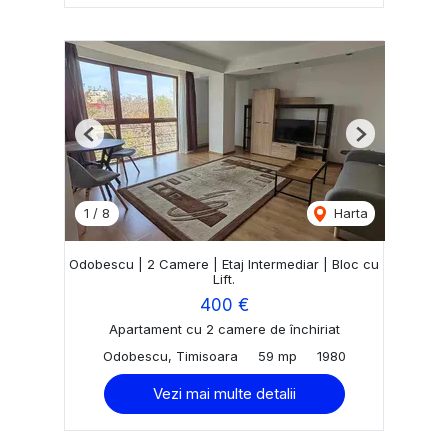
Previous
Next
1
/
8
Harta
Odobescu | 2 Camere | Etaj Intermediar | Bloc cu
Lift.
400 €
Apartament cu 2 camere de închiriat
Odobescu, Timisoara
59 mp
1980
Vezi mai multe detalii