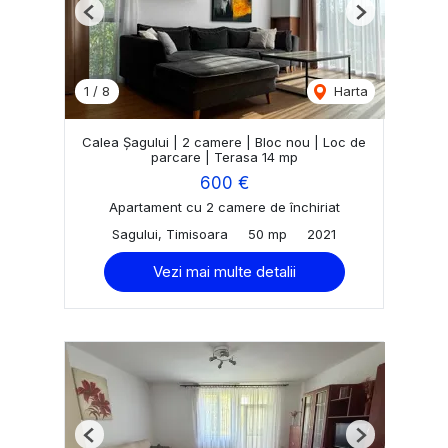
Previous
Next
1
/
8
Harta
Calea Șagului | 2 camere | Bloc nou | Loc de
parcare | Terasa 14 mp
600 €
Apartament cu 2 camere de închiriat
Sagului, Timisoara
50 mp
2021
Vezi mai multe detalii
Previous
Next