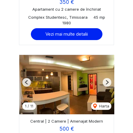
350 €
Apartament cu 2 camere de închiriat
Complex Studentesc, Timisoara
45 mp
1980
Vezi mai multe detalii
Previous
Next
1
/
11
Harta
Central | 2 Camere | Amenajat Modern
500 €