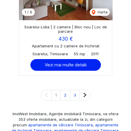
1
/
6
Harta
Soarelui-Lidia | 2 camere | Bloc nou | Loc de
parcare
430 €
Apartament cu 2 camere de închiriat
Soarelui, Timisoara
55 mp
2011
Vezi mai multe detalii
Pagina anterioară
Pagina următoare
1
2
3
ImoWest Imobiliare, Agenție imobiliară Timisoara, va ofera
353 oferte imobiliare, actualizate la zi, din categorii
precum
apartamente de vânzare Timisoara
,
apartamente
de închiriat Timisoara
,
apartamente de vânzare Timisoara
,