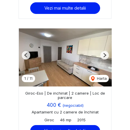
Vezi mai multe detalii
Previous
Next
1
/
11
Harta
Giroc-Eso | De inchiriat | 2 camere | Loc de
parcare
400 €
(negociabil)
Apartament cu 2 camere de închiriat
Giroc
46 mp
2015