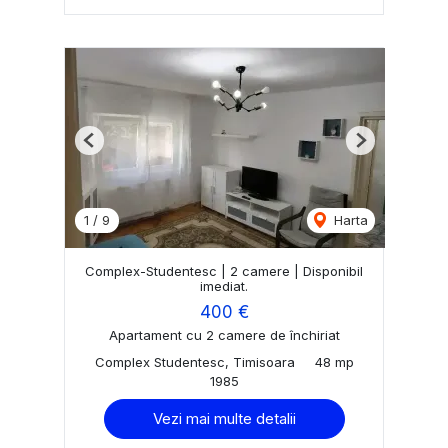
Previous
Next
1
/
9
Harta
Complex-Studentesc | 2 camere | Disponibil
imediat.
400 €
Apartament cu 2 camere de închiriat
Complex Studentesc, Timisoara
48 mp
1985
Vezi mai multe detalii