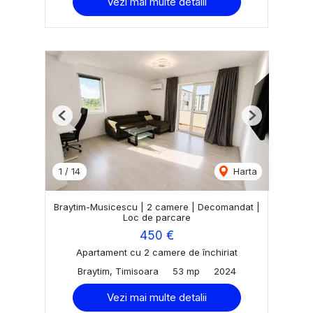
Vezi mai multe detalii
Previous
Next
1
/
14
Harta
Braytim-Musicescu | 2 camere | Decomandat |
Loc de parcare
450 €
Apartament cu 2 camere de închiriat
Braytim, Timisoara
53 mp
2024
Vezi mai multe detalii