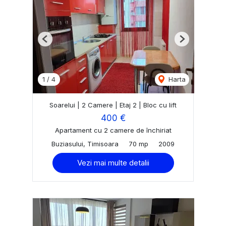
Previous
Next
1
/
4
Harta
Soarelui | 2 Camere | Etaj 2 | Bloc cu lift
400 €
Apartament cu 2 camere de închiriat
Buziasului, Timisoara
70 mp
2009
Vezi mai multe detalii