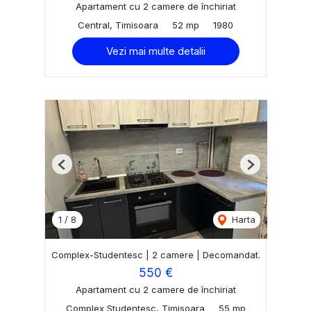
Apartament cu 2 camere de închiriat
Central, Timisoara
52 mp
1980
Vezi mai multe detalii
Previous
Next
1
/
8
Harta
Complex-Studentesc | 2 camere | Decomandat.
550 €
Apartament cu 2 camere de închiriat
Complex Studentesc, Timisoara
55 mp