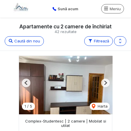
Sună acum
Meniu
Apartamente cu 2 camere de închiriat
42 rezultate
Caută din nou
Filtrează
Previous
Next
1
/
5
Harta
Complex-Studentesc | 2 camere | Mobilat si
utilat