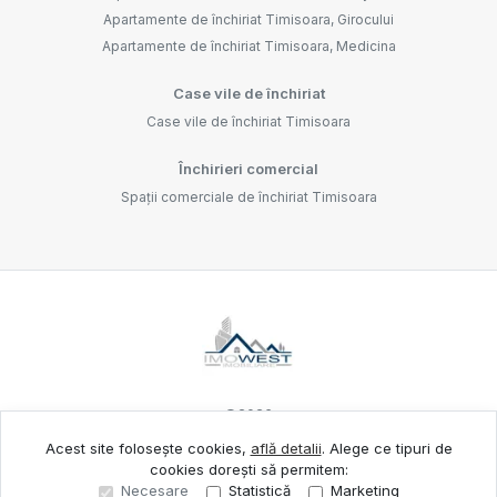
Apartamente de închiriat Timisoara, Girocului
Apartamente de închiriat Timisoara, Medicina
Case vile de închiriat
Case vile de închiriat Timisoara
Închirieri comercial
Spații comerciale de închiriat Timisoara
©
2026
Acest site folosește cookies,
află detalii
.
Alege ce tipuri de
cookies dorești să permitem:
Site creat în
Necesare
Statistică
Marketing