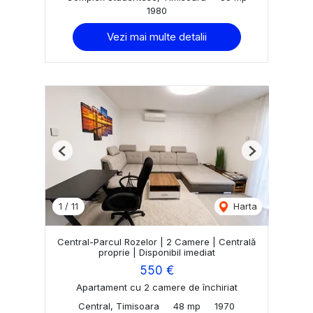
1980
Vezi mai multe detalii
Previous
Next
1
/
11
Harta
Central-Parcul Rozelor | 2 Camere | Centrală
proprie | Disponibil imediat
550 €
Apartament cu 2 camere de închiriat
Central, Timisoara
48 mp
1970