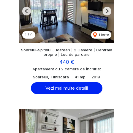
Previous
Next
1
/
9
Harta
Soarelui-Spitalul Judetean | 2 Camere | Centrala
proprie | Loc de parcare
440 €
Apartament cu 2 camere de închiriat
Soarelui, Timisoara
41 mp
2019
Vezi mai multe detalii