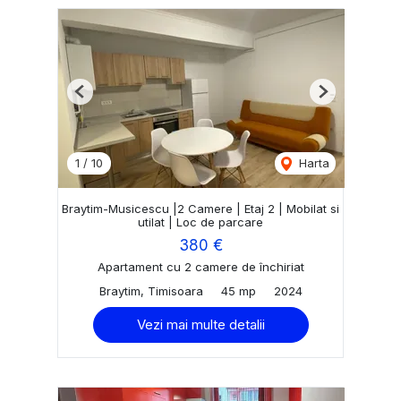
Previous
Next
1
/
10
Harta
Braytim-Musicescu |2 Camere | Etaj 2 | Mobilat si
utilat | Loc de parcare
380 €
Apartament cu 2 camere de închiriat
Braytim, Timisoara
45 mp
2024
Vezi mai multe detalii