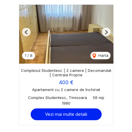
Previous
Next
1
/
8
Harta
Complexul Studentesc | 2 camere | Decomandat
| Centrala Proprie
400 €
Apartament cu 2 camere de închiriat
Complex Studentesc, Timisoara
56 mp
1980
Vezi mai multe detalii