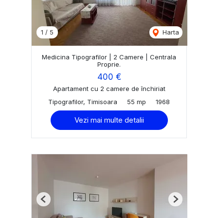
1
/
5
Harta
Medicina Tipografilor | 2 Camere | Centrala
Proprie.
400 €
Apartament cu 2 camere de închiriat
Tipografilor, Timisoara
55 mp
1968
Vezi mai multe detalii
Previous
Next