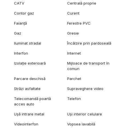
CATV
Centrală proprie
Contor gaz
Curent
Faianță
Ferestre PVC
Gaz
Gresie
Iluminat stradal
Încălzire prin pardoseală
Interfon
Internet
Izolație exterioară
Mijloace de transport în
comun
Parcare deschisă
Parchet
Străzi asfaltate
Supraveghere video
Telecomandă poartă
Telefon
acces auto
Ușă intrare metal
Uși interior celulare
Videointerfon
Vopsea lavabilă