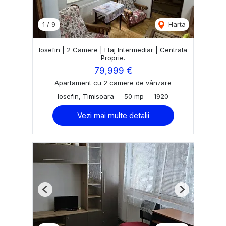
1
/
9
Harta
Iosefin | 2 Camere | Etaj Intermediar | Centrala
Proprie.
79,999 €
Apartament cu 2 camere de vânzare
Iosefin, Timisoara
50 mp
1920
Vezi mai multe detalii
Previous
Next