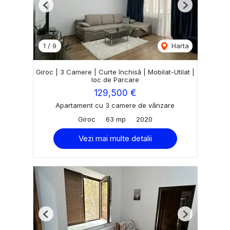
Previous
Next
1
/
9
Harta
Giroc | 3 Camere | Curte închisă | Mobilat-Utilat |
loc de Parcare
129,500 €
Apartament cu 3 camere de vânzare
Giroc
63 mp
2020
Vezi mai multe detalii
Previous
Next