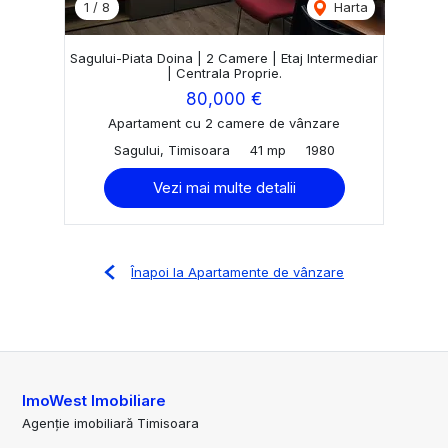
1
/
8
Harta
Sagului-Piata Doina | 2 Camere | Etaj Intermediar
| Centrala Proprie.
80,000 €
Apartament cu 2 camere de vânzare
Sagului, Timisoara
41 mp
1980
Vezi mai multe detalii
Înapoi la Apartamente de vânzare
ImoWest Imobiliare
Agenție imobiliară Timisoara