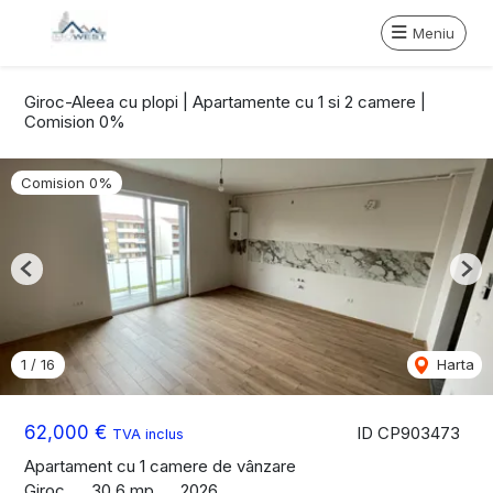
Meniu
Giroc-Aleea cu plopi | Apartamente cu 1 si 2 camere |
Comision 0%
Comision 0%
Previous
Nex
1
/
16
Harta
62,000 €
ID CP903473
TVA inclus
Apartament cu 1 camere de vânzare
Giroc
30.6 mp
2026