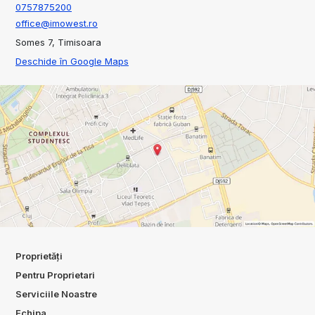
0757875200
office@imowest.ro
Somes 7, Timisoara
Deschide în Google Maps
Proprietăți
Pentru Proprietari
Serviciile Noastre
Echipa