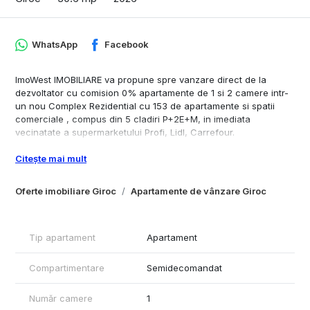
WhatsApp
Facebook
ImoWest IMOBILIARE va propune spre vanzare direct de la
dezvoltator cu comision 0% apartamente de 1 si 2 camere intr-
un nou Complex Rezidential cu 153 de apartamente si spatii
comerciale , compus din 5 cladiri P+2E+M, in imediata
vecinatate a supermarketului Profi, Lidl, Carrefour.
Apartamentele se predau finisate la "cheie" si au inclus in pret
Citește mai mult
cate un loc de parcare.
Apartamente 1 camera disponibile:
Oferte imobiliare Giroc
Apartamente de vânzare Giroc
Ap. - 30.6 mp utili + balcon 5.53 mp
Ap. - 42.91 mp utili, bucatarie separata disponibil numai la parter
!
Tip apartament
Apartament
Apartamente 2 camere disponibile:
Ap. - 47 mp utili + balcon 6.43 mp
Compartimentare
Semidecomandat
Dotari:
- centrala termica proprie, cu incalzire in pardoseala si
Număr camere
1