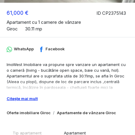
61,000 €
ID CP2375143
Apartament cu 1 camere de vânzare
Giroc
30.11 mp
WhatsApp
Facebook
ImoWest Imobiliare va propune spre vanzare un apartament cu
o cameră (living - bucătărie open space, baie cu vană, hol).
Apartamentul are o suprafata utila de 30.11mp, se afla în Giroc
(Aleea cu plopi), dispune de loc de parcare inclus ,centrală
termică, încălzire în pardoseala - cheltuieli foarte mici la
întreținere.
Citește mai mult
Oferte imobiliare Giroc
Apartamente de vânzare Giroc
Tip apartament
Apartament