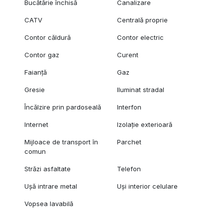
Bucătărie închisă
Canalizare
CATV
Centrală proprie
Contor căldură
Contor electric
Contor gaz
Curent
Faianță
Gaz
Gresie
Iluminat stradal
Încălzire prin pardoseală
Interfon
Internet
Izolație exterioară
Mijloace de transport în
Parchet
comun
Străzi asfaltate
Telefon
Ușă intrare metal
Uși interior celulare
Vopsea lavabilă