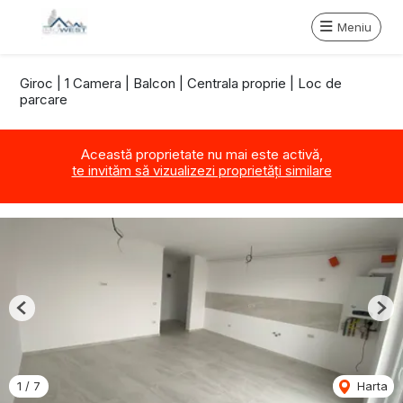
Meniu
Giroc | 1 Camera | Balcon | Centrala proprie | Loc de
parcare
Această proprietate nu mai este activă,
te invităm să vizualizezi proprietăți similare
Previous
Nex
1
/
7
Harta