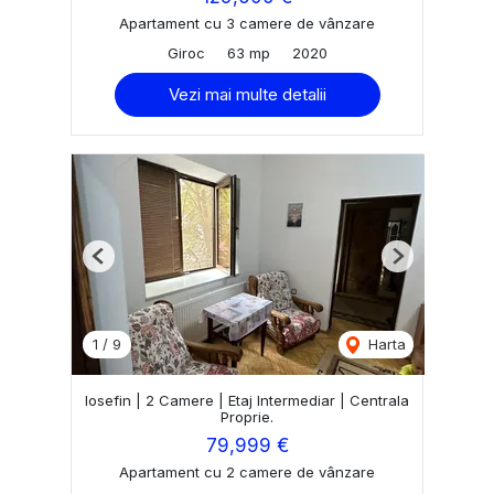
Apartament cu 3 camere de vânzare
Giroc
63 mp
2020
Vezi mai multe detalii
Previous
Next
1
/
9
Harta
Iosefin | 2 Camere | Etaj Intermediar | Centrala
Proprie.
79,999 €
Apartament cu 2 camere de vânzare