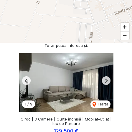
Te-ar putea interesa și:
Previous
Next
1
/
9
Harta
Giroc | 3 Camere | Curte închisă | Mobilat-Utilat |
loc de Parcare
129,500 €