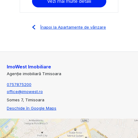
Vezi mai multe detalii
Înapoi la Apartamente de vânzare
ImoWest Imobiliare
Agenție imobiliară Timisoara
0757875200
office@imowest.ro
Somes 7, Timisoara
Deschide în Google Maps