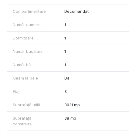
Compartimentare
Decomandat
Număr camere
1
Dormitoare
1
Număr bucătării
1
Număr băi
1
Geam la baie
Da
Etaj
3
Suprafață utilă
30.11 mp
Suprafață
38 mp
construită