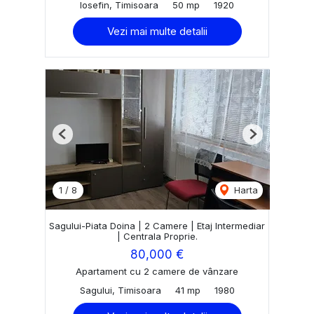
Iosefin, Timisoara
50 mp
1920
Vezi mai multe detalii
Previous
Next
1
/
8
Harta
Sagului-Piata Doina | 2 Camere | Etaj Intermediar
| Centrala Proprie.
80,000 €
Apartament cu 2 camere de vânzare
Sagului, Timisoara
41 mp
1980