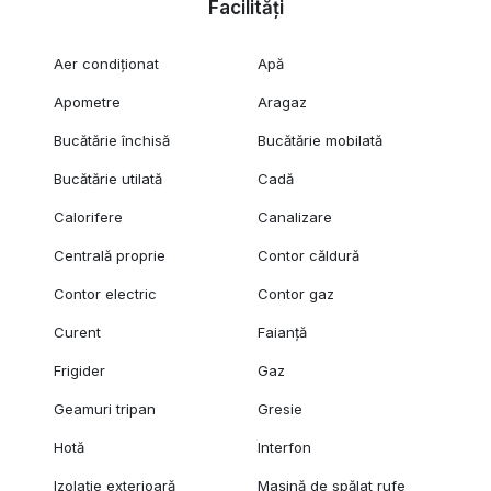
Facilități
Aer condiționat
Apă
Apometre
Aragaz
Bucătărie închisă
Bucătărie mobilată
Bucătărie utilată
Cadă
Calorifere
Canalizare
Centrală proprie
Contor căldură
Contor electric
Contor gaz
Curent
Faianță
Frigider
Gaz
Geamuri tripan
Gresie
Hotă
Interfon
Izolație exterioară
Mașină de spălat rufe