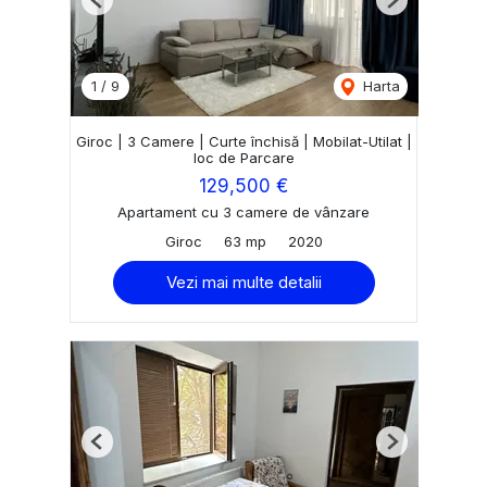
Previous
Next
1
/
9
Harta
Giroc | 3 Camere | Curte închisă | Mobilat-Utilat |
loc de Parcare
129,500 €
Apartament cu 3 camere de vânzare
Giroc
63 mp
2020
Vezi mai multe detalii
Previous
Next