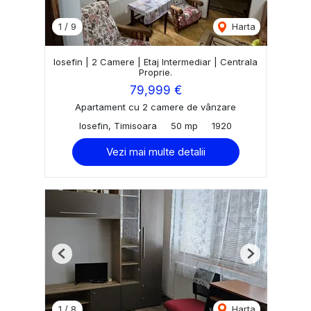
1
/
9
Harta
Iosefin | 2 Camere | Etaj Intermediar | Centrala
Proprie.
79,999 €
Apartament cu 2 camere de vânzare
Iosefin, Timisoara
50 mp
1920
Vezi mai multe detalii
Previous
Next
1
/
8
Harta