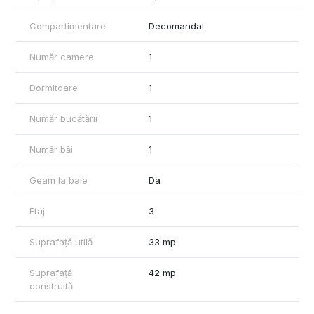
spalat vase, frigider, plita, cuptor, televizor.
Blocul dispune de camere de supraveghere si interfon.
Compartimentare
Decomandat
In apropiere este Mega Image, Zone 2, Profi, scoli, gradinite si
acces rapid catre centura.
Număr camere
1
Dormitoare
1
Număr bucătării
1
Număr băi
1
Geam la baie
Da
Etaj
3
Suprafață utilă
33 mp
Suprafață
42 mp
construită