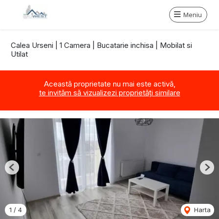
Meniu
Calea Urseni | 1 Camera | Bucatarie inchisa | Mobilat si
Utilat
Această proprietate nu mai este activă,
te invităm să vizualizezi proprietăți similare
Previous
Nex
1
/
4
Harta