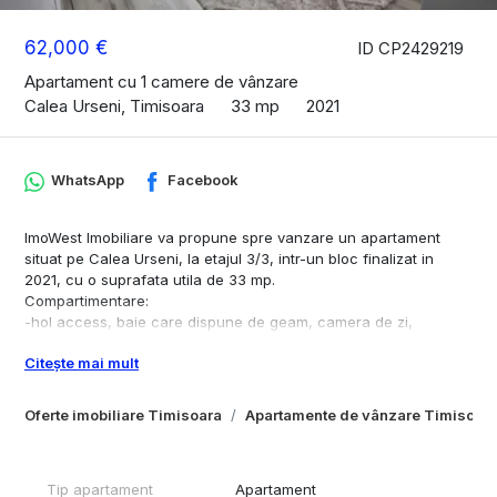
62,000 €
ID CP2429219
Apartament cu 1 camere de vânzare
Calea Urseni, Timisoara
33 mp
2021
WhatsApp
Facebook
ImoWest Imobiliare va propune spre vanzare un apartament
situat pe Calea Urseni, la etajul 3/3, intr-un bloc finalizat in
2021, cu o suprafata utila de 33 mp.
Compartimentare:
-hol access, baie care dispune de geam, camera de zi,
bucatarie inchisa si balcon.
Citește mai mult
Apartamentul dispune de centrala termica pe gaz cu incalzirea
prin calorifere, 1 loc de parcare inclus si un spatiu de
Oferte imobiliare Timisoara
Apartamente de vânzare Timisoar
depozitare in pod, unde accesul se face direct din apartament,
acest spatiu este cat suprafata apartamentului, spatiul se poate
transforma intr-o alta camera.
Se vinde mobilat, masina de spalat haine cu uscator, masina de
Tip apartament
Apartament