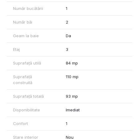
Număr bucătării
1
Număr băi
2
Geam la baie
Da
Etaj
3
Suprafață utilă
84 mp
Suprafață
110 mp
construită
Suprafață totală
93 mp
Disponibilitate
Imediat
Confort
1
Stare interior
Nou