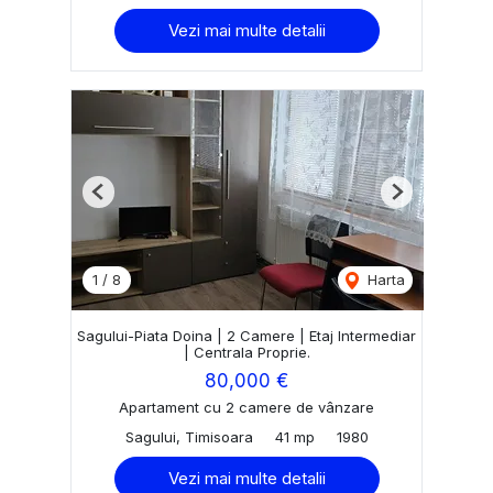
Vezi mai multe detalii
Previous
Next
1
/
8
Harta
Sagului-Piata Doina | 2 Camere | Etaj Intermediar
| Centrala Proprie.
80,000 €
Apartament cu 2 camere de vânzare
Sagului, Timisoara
41 mp
1980
Vezi mai multe detalii