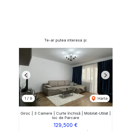
Te-ar putea interesa și:
Previous
Next
1
/
9
Harta
Giroc | 3 Camere | Curte închisă | Mobilat-Utilat |
loc de Parcare
129,500 €