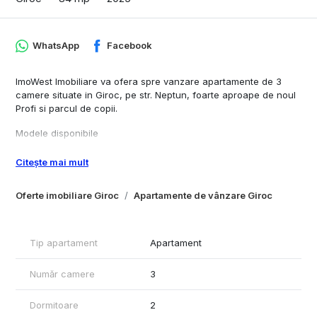
WhatsApp
Facebook
ImoWest Imobiliare va ofera spre vanzare apartamente de 3
camere situate in Giroc, pe str. Neptun, foarte aproape de noul
Profi si parcul de copii.
Modele disponibile
3 camere:
Citește mai mult
-84 mp utili + balcon 9 mp cu scara interioara
Oferte imobiliare Giroc
Apartamente de vânzare Giroc
Locul de parcare este inclus in pret.
Termen de predare sfarsitul anului 2025
Tip apartament
Apartament
Număr camere
3
Dormitoare
2