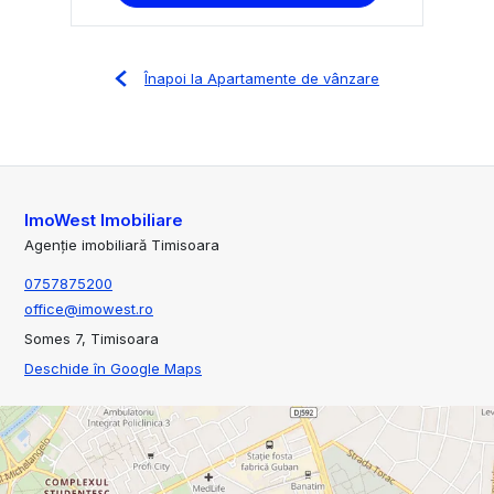
Înapoi la Apartamente de vânzare
ImoWest Imobiliare
Agenție imobiliară Timisoara
0757875200
office@imowest.ro
Somes 7, Timisoara
Deschide în Google Maps