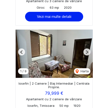
Apartament cu 3 camere de vânzare
Giroc
63 mp
2020
Vezi mai multe detalii
Previous
Next
1
/
9
Harta
Iosefin | 2 Camere | Etaj Intermediar | Centrala
Proprie.
79,999 €
Apartament cu 2 camere de vânzare
Iosefin, Timisoara
50 mp
1920