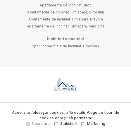
Apartamente de închiriat Giroc
Apartamente de închiriat Timisoara, Girocului
Apartamente de închiriat Timisoara, Braytim
Apartamente de închiriat Timisoara, Medicina
Închirieri comercial
Spații comerciale de închiriat Timisoara
©
2026
Acest site folosește cookies,
află detalii
.
Alege ce tipuri de
cookies dorești să permitem:
Site creat în
Necesare
Statistică
Marketing