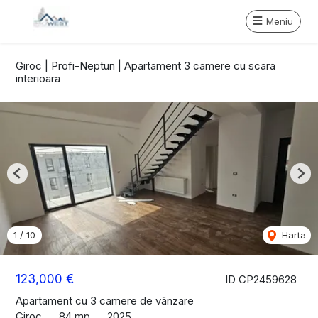
Meniu
Giroc | Profi-Neptun | Apartament 3 camere cu scara
interioara
Previous
Nex
1
/
10
Harta
123,000 €
ID CP2459628
Apartament cu 3 camere de vânzare
Giroc
84 mp
2025