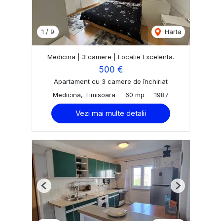
1
/
9
Harta
Medicina | 3 camere | Locatie Excelenta.
500 €
Apartament cu 3 camere de închiriat
Medicina, Timisoara
60 mp
1987
Vezi mai multe detalii
Previous
Next