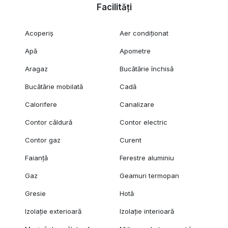
Facilități
Acoperiș
Aer condiționat
Apă
Apometre
Aragaz
Bucătărie închisă
Bucătărie mobilată
Cadă
Calorifere
Canalizare
Contor căldură
Contor electric
Contor gaz
Curent
Faianță
Ferestre aluminiu
Gaz
Geamuri termopan
Gresie
Hotă
Izolație exterioară
Izolație interioară