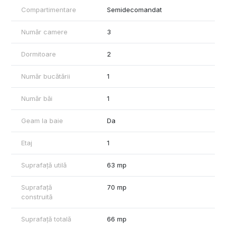
Sagului cu fosta Reșiței)
Compartimentare
Semidecomandat
Aproape de gara de Nord
La 3 minute de mers pe jos de transportul în comun.
Număr camere
3
Foarte aproape de LIdl, Kaufland, Pepco, Kik, Mega Image
Pret: 380 Euro/luna + Garantie + comisionul agentiei.
Dormitoare
2
Număr bucătării
1
Număr băi
1
Geam la baie
Da
Etaj
1
Suprafață utilă
63 mp
Suprafață
70 mp
construită
Suprafață totală
66 mp