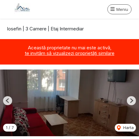
Meniu
Iosefin | 3 Camere | Etaj Intermediar
Această proprietate nu mai este activă,
te invităm să vizualizezi proprietăți similare
Previous
Nex
1
/
7
Harta