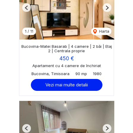
Previous
Next
1
/
11
Harta
Bucovina-Matei Basarab | 4 camere | 2 băi | Etaj
2 | Centrala proprie
450 €
Apartament cu 4 camere de închiriat
Bucovina, Timisoara
90 mp
1980
Vezi mai multe detalii
Previous
Next