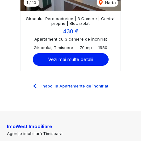
1
/
10
Harta
Girocului-Parc padurice | 3 Camere | Central
proprie | Bloc izolat
430 €
Apartament cu 3 camere de închiriat
Girocului, Timisoara
70 mp
1980
Vezi mai multe detalii
Înapoi la Apartamente de închiriat
ImoWest Imobiliare
Agenție imobiliară Timisoara