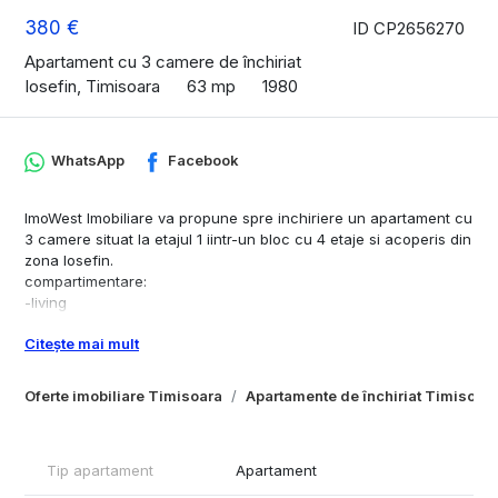
380 €
ID CP2656270
Apartament cu 3 camere de închiriat
Iosefin, Timisoara
63 mp
1980
WhatsApp
Facebook
ImoWest Imobiliare va propune spre inchiriere un apartament cu
3 camere situat la etajul 1 iintr-un bloc cu 4 etaje si acoperis din
zona Iosefin.
compartimentare:
-living
-balcon
Citește mai mult
-bucatarie
-doua dormitoare
-baie.
Oferte imobiliare Timisoara
Apartamente de închiriat Timisoar
Confortul termic este asigurat de termoficare prin calorifere si
de aparatu de aer conditionat.
Tip apartament
Apartament
Aproape de sensul giratoriu de la OMV (intersecție Calea