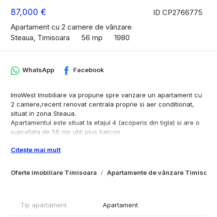
87,000 €
ID CP2766775
Apartament cu 2 camere de vânzare
Steaua, Timisoara
56 mp
1980
WhatsApp
Facebook
ImoWest Imobiliare va propune spre vanzare un apartament cu
2 camere,recent renovat centrala proprie si aer conditionat,
situat in zona Steaua.
Apartamentul este situat la etajul 4 (acoperis din tigla) si are o
suprafata de 56 mp utili plus balcon
Decomandat
Citește mai mult
Compartimentare:
- Hol de acces
- Bucatarie deschisa
Oferte imobiliare Timisoara
Apartamente de vânzare Timisoar
- Living spatios
- Dormitor luminos
- Baie cu cada
Tip apartament
Apartament
Confortul termic este realizat prin intermediul centralei proprii