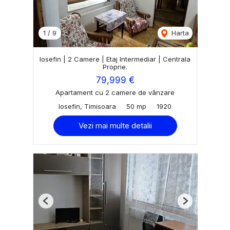
1
/
9
Harta
Iosefin | 2 Camere | Etaj Intermediar | Centrala
Proprie.
79,999 €
Apartament cu 2 camere de vânzare
Iosefin, Timisoara
50 mp
1920
Vezi mai multe detalii
Previous
Next