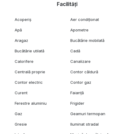
Facilități
Acoperiș
Aer condiționat
Apă
Apometre
Aragaz
Bucătărie mobilată
Bucătărie utilată
Cadă
Calorifere
Canalizare
Centrală proprie
Contor căldură
Contor electric
Contor gaz
Curent
Faianță
Ferestre aluminiu
Frigider
Gaz
Geamuri termopan
Gresie
Iluminat stradal