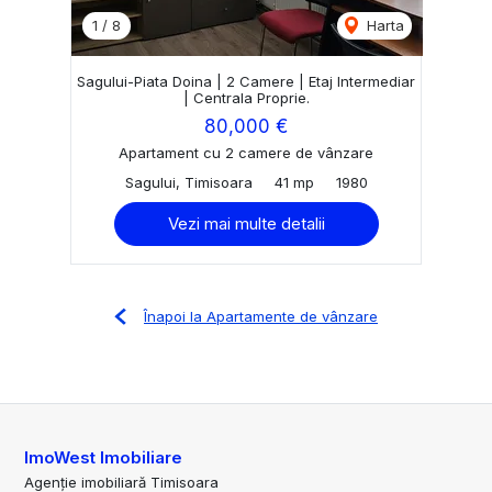
1
/
8
Harta
Sagului-Piata Doina | 2 Camere | Etaj Intermediar
| Centrala Proprie.
80,000 €
Apartament cu 2 camere de vânzare
Sagului, Timisoara
41 mp
1980
Vezi mai multe detalii
Înapoi la Apartamente de vânzare
ImoWest Imobiliare
Agenție imobiliară Timisoara