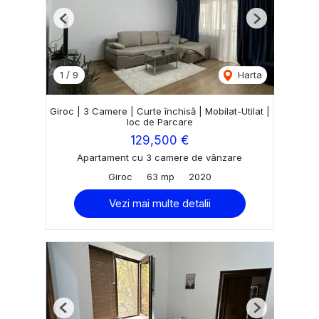
Previous
Next
1
/
9
Harta
Giroc | 3 Camere | Curte închisă | Mobilat-Utilat |
loc de Parcare
129,500 €
Apartament cu 3 camere de vânzare
Giroc
63 mp
2020
Vezi mai multe detalii
Previous
Next