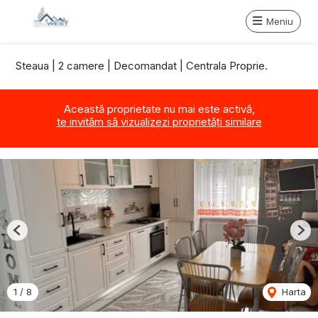
Meniu
Steaua | 2 camere | Decomandat | Centrala Proprie.
Această proprietate nu mai este activă,
te invităm să vizualizezi proprietăți similare
Previous
Nex
1
/
8
Harta