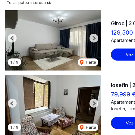
Te-ar putea interesa și:
Giroc | 3 
129,500
Apartament
Previous
Next
Vezi
1
/
9
Harta
Iosefin |
79,999 
Apartament
Previous
Next
Iosefin, Ti
Vezi
1
/
9
Harta