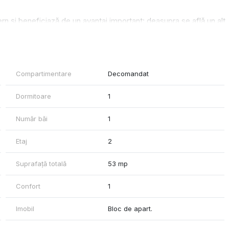
ern și beneficiază de un avantaj important: deasupra se află un alt
și fonic superior.
Compartimentare
Decomandat
Dormitoare
1
Număr băi
1
Etaj
2
Suprafață totală
53 mp
Confort
1
Imobil
Bloc de apart.