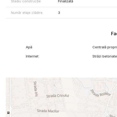
Stadiu construcție
Finalizată
Locuința este potrivită atât pentru locuit, cât și pentru investiție
Număr etaje clădire
3
Pentru mai multe informații sau pentru programarea unei vizionăr
Fac
Apă
Centrală propr
Internet
Străzi betonat