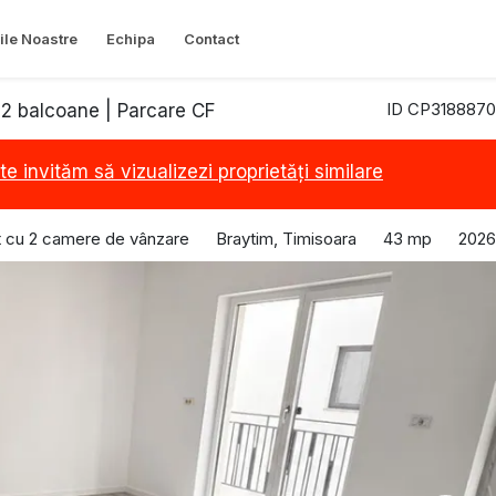
ile Noastre
Echipa
Contact
ID CP3188870
| 2 balcoane | Parcare CF
te invităm să vizualizezi proprietăți similare
 cu 2 camere de vânzare
Braytim, Timisoara
43 mp
2026