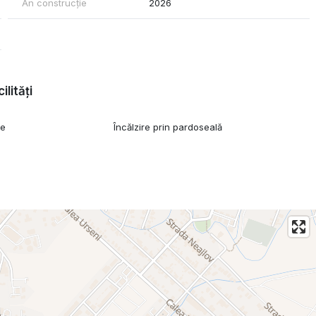
An construcție
2026
, datorită poziției foarte bune și facilităților din apropiere.
i, vă stăm la dispoziție telefonic.
ilități
ie
Încălzire prin pardoseală
e