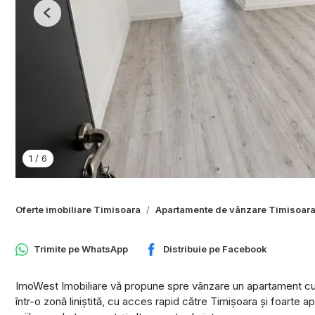
Previous
1
/
6
Oferte imobiliare Timisoara
Apartamente de vânzare Timisoar
Trimite pe
WhatsApp
Distribuie pe
Facebook
ImoWest Imobiliare vă propune spre vânzare un apartament cu 2
într-o zonă liniștită, cu acces rapid către Timișoara și foart