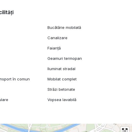
ilități
Bucătărie mobilată
Canalizare
Faianță
Geamuri termopan
Iluminat stradal
ansport în comun
Mobilat complet
Străzi betonate
ulare
Vopsea lavabilă