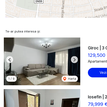
Te-ar putea interesa și:
Giroc | 3 
129,500
Apartament
Previous
Next
Vezi
1
/
9
Harta
Iosefin |
79,999 