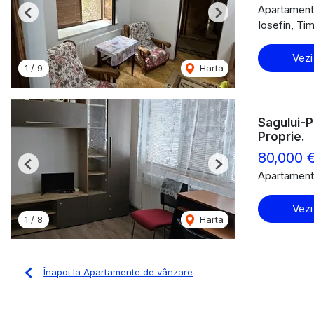
Apartament
Previous
Next
Iosefin, Ti
Vezi
1
/
9
Harta
Sagului-P
Proprie.
80,000 
Previous
Next
Apartament
Vezi
1
/
8
Harta
Înapoi la Apartamente de vânzare