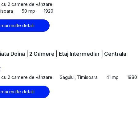
 cu 2 camere de vânzare
misoara
50 mp
1920
 mai multe detalii
iata Doina | 2 Camere | Etaj Intermediar | Centrala
€
 cu 2 camere de vânzare
Sagului, Timisoara
41 mp
1980
 mai multe detalii