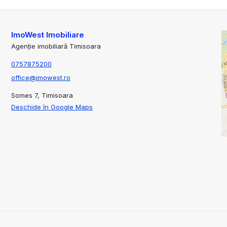
ImoWest Imobiliare
Agenție imobiliară Timisoara
0757875200
office@imowest.ro
Somes 7, Timisoara
Deschide în Google Maps