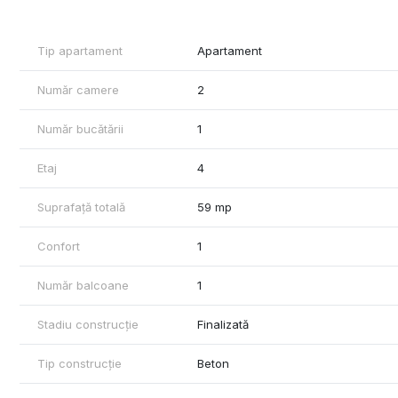
Pret: 82.000 Euro
Tip apartament
Apartament
Număr camere
2
Număr bucătării
1
Etaj
4
Suprafață totală
59 mp
Confort
1
Număr balcoane
1
Stadiu construcție
Finalizată
Tip construcție
Beton