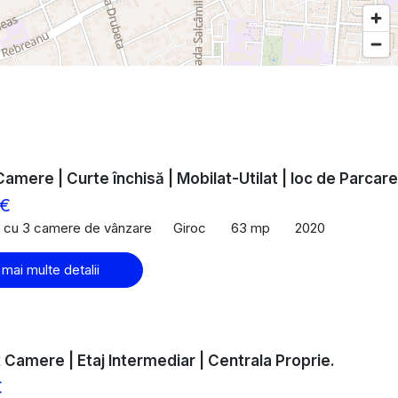
Camere | Curte închisă | Mobilat-Utilat | loc de Parcare
 €
 cu 3 camere de vânzare
Giroc
63 mp
2020
 mai multe detalii
 2 Camere | Etaj Intermediar | Centrala Proprie.
€