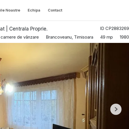
ile Noastre
Echipa
Contact
ID CP2883269
 | Centrala Proprie.
 camere de vânzare
Brancoveanu, Timisoara
49 mp
1980
Next