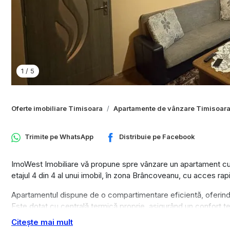
1
/
5
Oferte imobiliare Timisoara
Apartamente de vânzare Timisoar
Trimite pe
WhatsApp
Distribuie pe
Facebook
ImoWest Imobiliare vă propune spre vânzare un apartament cu 
etajul 4 din 4 al unui imobil, în zona Brâncoveanu, cu acces rapi
Apartamentul dispune de o compartimentare eficientă, oferind u
Este dotat cu centrală termică proprie, asigurând un confort te
Citește mai mult
Datorită poziționării și compartimentării, proprietatea este potri