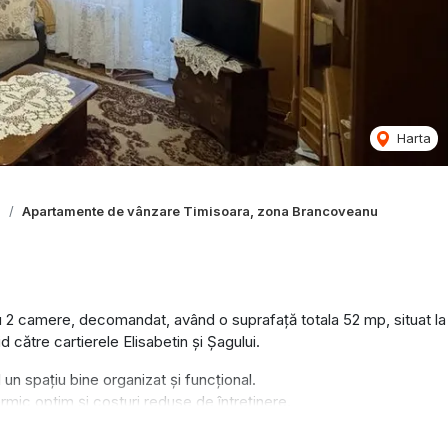
Harta
a
Apartamente de vânzare Timisoara, zona Brancoveanu
2 camere, decomandat, având o suprafață totala 52 mp, situat la
d către cartierele Elisabetin și Șagului.
n spațiu bine organizat și funcțional.
rmic optim și costuri reduse de întreținere.
vită atât pentru locuință personală, cât și pentru investiție.