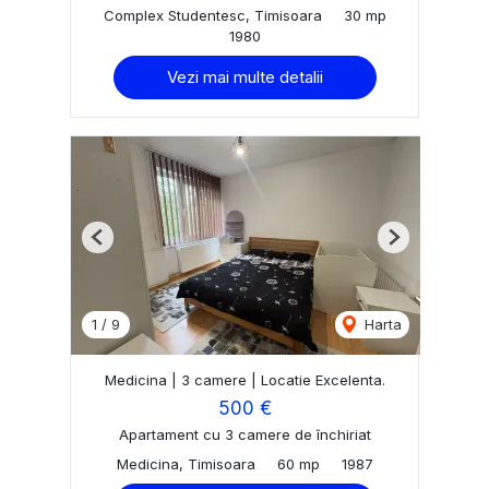
Complex Studentesc, Timisoara
30 mp
1980
Vezi mai multe detalii
Previous
Next
1
/
9
Harta
Medicina | 3 camere | Locatie Excelenta.
500 €
Apartament cu 3 camere de închiriat
Medicina, Timisoara
60 mp
1987