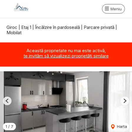
Meniu
Giroc | Etaj 1 | Încălzire în pardoseală | Parcare privată |
Mobilat
Această proprietate nu mai este activă,
te invităm să vizualizezi proprietăți similare
Previous
Nex
1
/
7
Harta