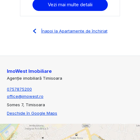
Vezi mai multe detalii
Înapoi la Apartamente de închiriat
ImoWest Imobiliare
Agenție imobiliară Timisoara
0757875200
office@imowest.ro
Somes 7, Timisoara
Deschide în Google Maps