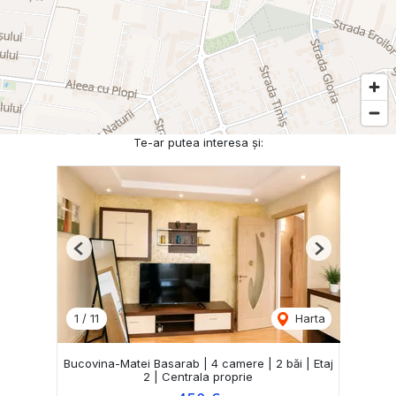
Te-ar putea interesa și:
Previous
Next
1
/
11
Harta
Bucovina-Matei Basarab | 4 camere | 2 băi | Etaj
2 | Centrala proprie