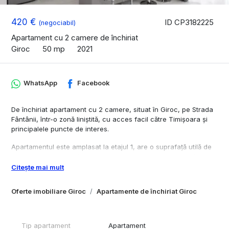
420 €
ID CP3182225
(negociabil)
Apartament cu 2 camere de închiriat
Giroc
50 mp
2021
WhatsApp
Facebook
De închiriat apartament cu 2 camere, situat în Giroc, pe Strada
Fântânii, într-o zonă liniștită, cu acces facil către Timișoara și
principalele puncte de interes.
Apartamentul este amplasat la etajul 1, are o suprafață utilă de
50 mp și se închiriază complet mobilat și utilat, fiind pregătit
pentru mutare imediată.
Citește mai mult
Compartimentare: hol, living cu bucătărie, dormitor, baie, balcon
Oferte imobiliare Giroc
Apartamente de închiriat Giroc
deschis.
Dotări și avantaje:
Tip apartament
Apartament