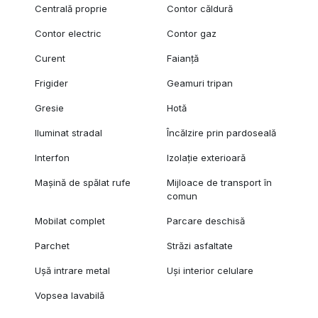
Centrală proprie
Contor căldură
Contor electric
Contor gaz
Curent
Faianță
Frigider
Geamuri tripan
Gresie
Hotă
Iluminat stradal
Încălzire prin pardoseală
Interfon
Izolație exterioară
Mașină de spălat rufe
Mijloace de transport în
comun
Mobilat complet
Parcare deschisă
Parchet
Străzi asfaltate
Ușă intrare metal
Uși interior celulare
Vopsea lavabilă