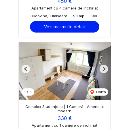
450 €
Apartament cu 4 camere de închiriat
Bucovina, Timisoara
90 mp
1980
Vezi mai multe detalii
Previous
Next
1
/
5
Harta
Complex Studențesc | 1 Cameră | Amenajat
modern
330 €
Apartament cu 1 camere de închiriat