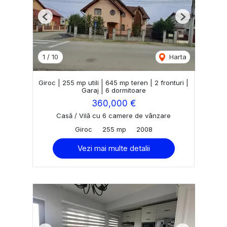
Previous
Next
1
/
10
Harta
Giroc | 255 mp utili | 645 mp teren | 2 fronturi |
Garaj | 6 dormitoare
360,000 €
Casă / Vilă cu 6 camere de vânzare
Giroc
255 mp
2008
Vezi mai multe detalii