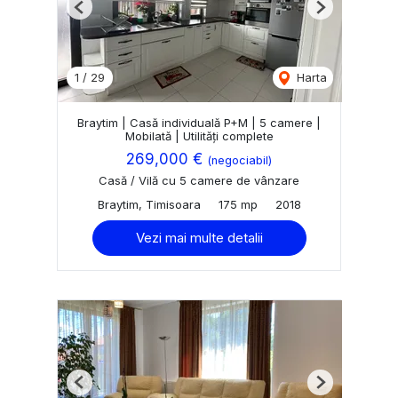
Previous
Next
1
/
29
Harta
Braytim | Casă individuală P+M | 5 camere |
Mobilată | Utilități complete
269,000 €
(negociabil)
Casă / Vilă cu 5 camere de vânzare
Braytim, Timisoara
175 mp
2018
Vezi mai multe detalii
Previous
Next