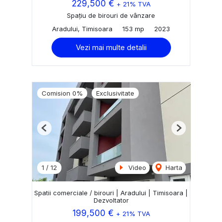
229,500 €
+ 21% TVA
Spațiu de birouri de vânzare
Aradului, Timisoara
153 mp
2023
Vezi mai multe detalii
Comision 0%
Exclusivitate
Previous
Next
1
/
12
Video
Harta
Spatii comerciale / birouri | Aradului | Timisoara |
Dezvoltator
199,500 €
+ 21% TVA