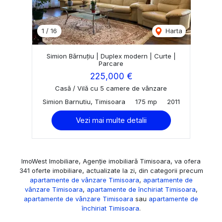
1
/
16
Harta
Simion Bărnuțiu | Duplex modern | Curte |
Parcare
225,000 €
Casă / Vilă cu 5 camere de vânzare
Simion Barnutiu, Timisoara
175 mp
2011
Vezi mai multe detalii
ImoWest Imobiliare, Agenție imobiliară Timisoara, va ofera
341 oferte imobiliare, actualizate la zi, din categorii precum
apartamente de vânzare Timisoara
,
apartamente de
vânzare Timisoara
,
apartamente de închiriat Timisoara
,
apartamente de vânzare Timisoara
sau
apartamente de
închiriat Timisoara
.