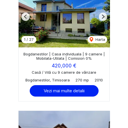
Previous
Next
1
/
27
Harta
Bogdanestilor | Casa individuala | 9 camere |
Mobilata-Utilata | Comision 0%
420,000 €
Casă / Vilă cu 9 camere de vânzare
Bogdanestilor, Timisoara
270 mp
2010
Vezi mai multe detalii