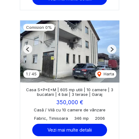
Comision 0%
Previous
Next
1
/
45
Harta
Casa S+P+E+M | 605 mp utili | 10 camere | 3
bucatarii | 4 bai | 3 terase | Garaj
350,000 €
Casă / Vilă cu 10 camere de vânzare
Fabric, Timisoara
346 mp
2006
Vezi mai multe detalii