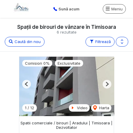
Sună acum
Meniu
Spații de birouri de vânzare în Timisoara
6 rezultate
Caută din nou
Filtrează
Comision 0%
Exclusivitate
Previous
Next
1
/
12
Video
Harta
Spatii comerciale / birouri | Aradului | Timisoara |
Dezvoltator