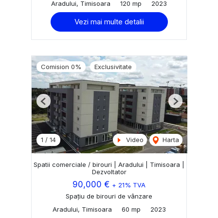
Aradului, Timisoara
120 mp
2023
Vezi mai multe detalii
Comision 0%
Exclusivitate
Previous
Next
1
/
14
Video
Harta
Spatii comerciale / birouri | Aradului | Timisoara |
Dezvoltator
90,000 €
+ 21% TVA
Spațiu de birouri de vânzare
Aradului, Timisoara
60 mp
2023