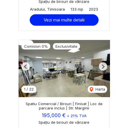
Spațiu de birouri de vânzare
Aradului, Timisoara
133 mp
2023
Vezi mai multe detalii
Comision 0%
Exclusivitate
Previous
Next
1
/
22
Harta
Spatiu Comercial / Birouri | Finisat | Loc de
parcare inclus | Str. Marginii
195,000 €
+ 21% TVA
Spațiu de birouri de vânzare