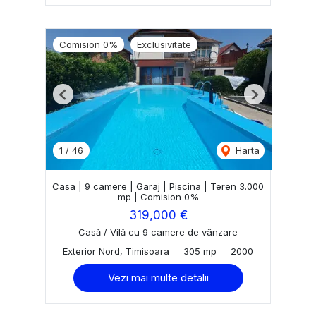
Comision 0%
Exclusivitate
Previous
Next
1
/
46
Harta
Casa | 9 camere | Garaj | Piscina | Teren 3.000
mp | Comision 0%
319,000 €
Casă / Vilă cu 9 camere de vânzare
Exterior Nord, Timisoara
305 mp
2000
Vezi mai multe detalii