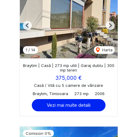
Previous
Next
1
/
14
Harta
Braytim | Casă | 273 mp utili | Garaj dublu | 300
mp teren
375,000 €
Casă / Vilă cu 5 camere de vânzare
Braytim, Timisoara
273 mp
2006
Vezi mai multe detalii
Comision 0%