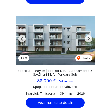
Previous
Next
1
/
9
Harta
Soarelui – Braytim | Proiect Nou | Apartamente &
S.A.D.-uri | Lift | Parcare Sub
88,000 €
TVA inclus
Spațiu de birouri de vânzare
Soarelui, Timisoara
39.4 mp
2026
Vezi mai multe detalii