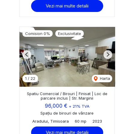
Vezi mai multe detalii
Comision 0%
Exclusivitate
Previous
Next
1
/
22
Harta
Spatiu Comercial / Birouri | Finisat | Loc de
parcare inclus | Str. Marginii
96,000 €
+ 21% TVA
Spațiu de birouri de vânzare
Aradului, Timisoara
60 mp
2023
Vezi mai multe detalii