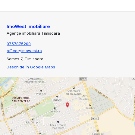
ImoWest Imobiliare
Agenție imobiliară Timisoara
0757875200
office@imowest.ro
Somes 7, Timisoara
Deschide în Google Maps