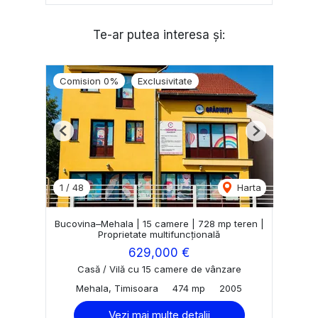
Te-ar putea interesa și:
Comision 0%
Exclusivitate
Previous
Next
1
/
48
Harta
Bucovina–Mehala | 15 camere | 728 mp teren |
Proprietate multifuncțională
629,000 €
Casă / Vilă cu 15 camere de vânzare
Mehala, Timisoara
474 mp
2005
Vezi mai multe detalii