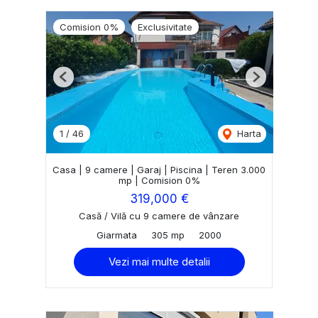
Comision 0%
Exclusivitate
Previous
Next
1
/
46
Harta
Casa | 9 camere | Garaj | Piscina | Teren 3.000
mp | Comision 0%
319,000 €
Casă / Vilă cu 9 camere de vânzare
Giarmata
305 mp
2000
Vezi mai multe detalii